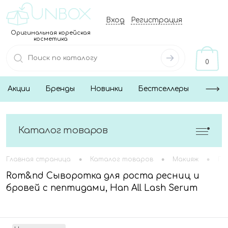
Вход
Регистрация
Оригинальная корейская
косметика
0
Акции
Бренды
Новинки
Бестселлеры
Каталог товаров
•
•
•
Главная страница
Каталог товаров
Макияж
Гл
Rom&nd Сыворотка для роста ресниц и
бровей с пептидами, Han All Lash Serum