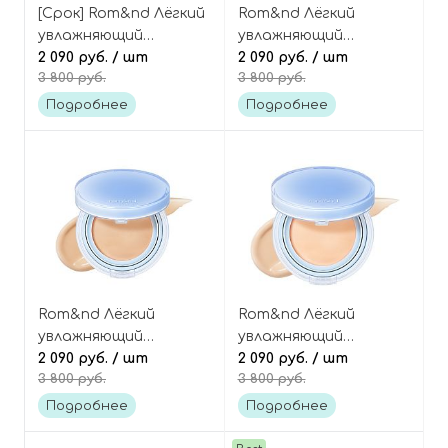
[Срок] Rom&nd Лёгкий
Rom&nd Лёгкий
увлажняющий
увлажняющий
тональный кушон,
2 090 руб.
/ шт
тональный кушон,
2 090 руб.
/ шт
3 800 руб.
3 800 руб.
оттенок 02 Pure 21,
оттенок 01 Porcelain
Bare Water Cushion
17, Bare Water Cushion
Подробнее
Подробнее
SPF38 PA++++
SPF38 PA++++
Rom&nd Лёгкий
Rom&nd Лёгкий
увлажняющий
увлажняющий
тональный кушон,
2 090 руб.
/ шт
тональный кушон,
2 090 руб.
/ шт
3 800 руб.
3 800 руб.
оттенок 04 Beige 23,
оттенок 03 Natural 21,
Bare Water Cushion
Bare Water Cushion
Подробнее
Подробнее
SPF38 PA++++
SPF38 PA++++