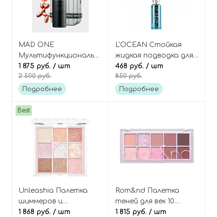
MAD ONE
L'OCEAN Стойкая
Мультифункциональный
жидкая подводка для
стик для лица,
1 875 руб.
/ шт
глаз, оттенок 05
468 руб.
/ шт
2 500 руб.
850 руб.
оттенок Dusty Rose,
Burgundy Pearl,
3-in-1 Face Stick
Perfection Liquid Eye
Подробнее
Подробнее
Eyes+Lips+Cheeks
Liner
Best
Unleashia Палетка
Rom&nd Палетка
шиммеров и
теней для век 10
глиттеров теней для
1 868 руб.
/ шт
цветов, оттенок #09
1 815 руб.
/ шт