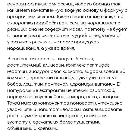
основы под тушь для ресниц любого бренда так
как имеет качественную водную основу и формулу с
прозрачным цветом. Также стоит отметить, что
сыворотка подойдёт вам, если вы наращиваете
ресницы: она не содержит масел, поэтому не будет
снимать ресницы. Это очень удобно, ведь можно
укреплять реснички не после процедуры
наращивания, а уже во время.
В состав сыворотки входят: бетаин,
растительный глицерин, комплекс пептидов,
кератин, гиалуроновая кислота, гидролизованный
коллаген, протеины пшеницы, кукурузы и соевых
бобов, лецитин, пантенол, церамиды, витамин Е,
натуральные экстракты центеллы азиатской,
портулака, хауттюйнии, инжира, овса, гвоздики.
Такой микс из компонентов помогает интенсивно
увлажнить и напитать волоски, активизировать
рост и уменьшить их выпадение, повысить
густоту и сделать их более пушистыми,
объёмными и крепкими.