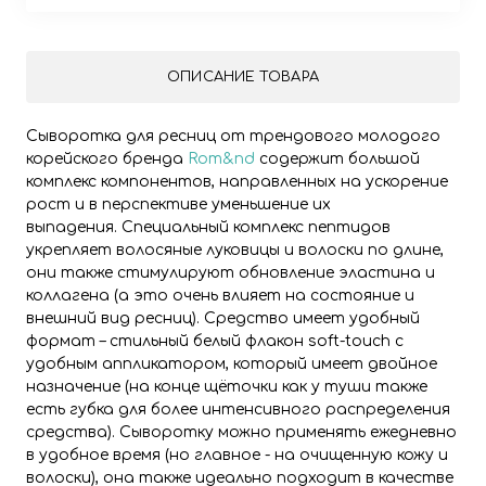
ОПИСАНИЕ ТОВАРА
Сыворотка для ресниц от трендового молодого
корейского бренда
Rom&nd
содержит большой
комплекс компонентов, направленных на ускорение
рост и в перспективе уменьшение их
выпадения. Специальный комплекс пептидов
укрепляет волосяные луковицы и волоски по длине,
они также стимулируют обновление эластина и
коллагена (а это очень влияет на состояние и
внешний вид ресниц). Средство имеет удобный
формат – стильный белый флакон soft-touch с
удобным аппликатором, который имеет двойное
назначение (на конце щёточки как у туши также
есть губка для более интенсивного распределения
средства). Сыворотку можно применять ежедневно
в удобное время (но главное - на очищенную кожу и
волоски), она также идеально подходит в качестве