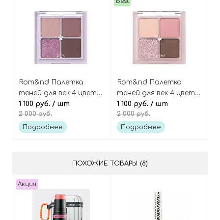
Best
Rom&nd Палетка
Rom&nd Палетка
теней для век 4 цвета,
теней для век 4 цвета,
оттенок N02 Dry
1 100 руб.
/ шт
оттенок W03 Dry
1 100 руб.
/ шт
2 000 руб.
2 000 руб.
Violet, Better Than Eyes
Strawberry, Better Than
Palette
Eyes Palette
Подробнее
Подробнее
ПОХОЖИЕ ТОВАРЫ (8)
Акция