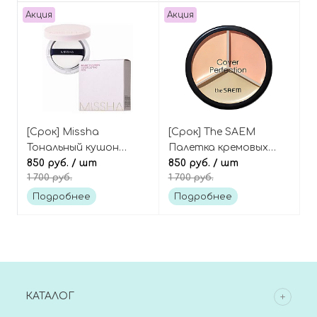
Акция
Акция
[Срок] Missha
[Срок] The SAEM
Тональный кушон
Палетка кремовых
Cover Lasting, 21 тон
850 руб.
/ шт
консилеров-
850 руб.
/ шт
1 700 руб.
1 700 руб.
Magic cushion cover
корректоров,
lasting 21
оттенок 01 Correct
Подробнее
Подробнее
Beige, Cover Perfection
Triple Pot Concealer
КАТАЛОГ