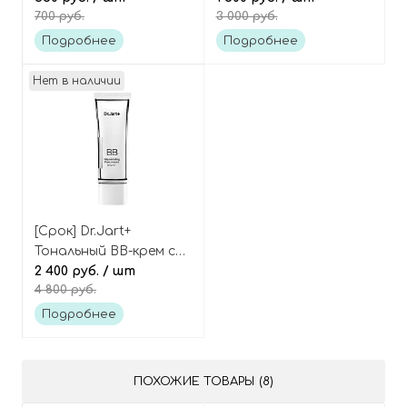
700 руб.
3 000 руб.
чайным деревом Ctrl-A
азиатской (мини)
Teatreement Toner
Cicapair Tiger grass
Подробнее
Подробнее
color correcting
treatment Mini
Нет в наличии
[Срок] Dr.Jart+
Тональный BB-крем с
эффектом лифтинга
2 400 руб.
/ шт
4 800 руб.
BB beauty balm
rejuvenating silver
Подробнее
label+ Spf 35 PA++
ПОХОЖИЕ ТОВАРЫ (8)