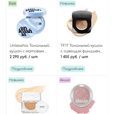
Best
Новинка
Unleashia Тональный
TFIT Тональный кушон
кушон с матовым
с сияющим финишем,
финишем, оттенок
2 290 руб.
/ шт
оттенок W01 Vanilla,
1 450 руб.
/ шт
18N, Babe Skin Baby
Layering Fit Glow
Blue Cushion SPF40
Cushion EX SPF50+
Подробнее
Подробнее
PA++
PA++++
Новинка
Акция