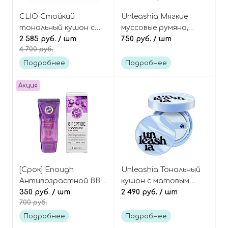
CLIO Стойкий
Unleashia Мягкие
тональный кушон с
муссовые румяна,
полуматовым
2 585 руб.
/ шт
оттенок 01 Strawberry
750 руб.
/ шт
4 700 руб.
финишем, оттенок
Vanilla, Sisua Butter
21N Linen, Kill Cover
Waffle Dough Blusher
Подробнее
Подробнее
Founwear Cushion The
Original SPF50+/PA+++
Акция
[Срок] Enough
Unleashia Тональный
Антивозрастной BB-
кушон с матовым
крем с комплексом 8
350 руб.
/ шт
финишем, оттенок
2 490 руб.
/ шт
700 руб.
пептидов, PRO 8
17C, Babe Skin Baby
Peptide Sensation BB
Blue Cushion SPF40
Подробнее
Подробнее
Cream SPF47 PA+++
PA++