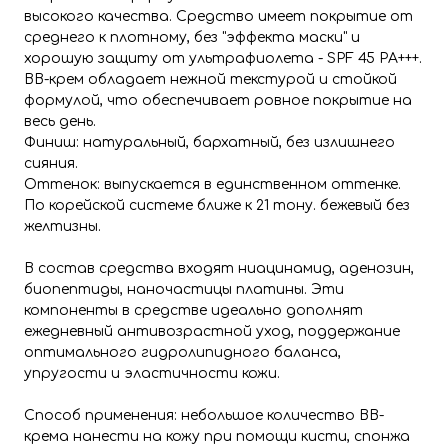
высокого качества. Средство имеет покрытие от
среднего к плотному, без "эффекта маски" и
хорошую защиту от ультрафиолета - SPF 45 PA+++.
BB-крем обладает нежной текстурой и стойкой
формулой, что обеспечивает ровное покрытие на
весь день.
Финиш: натуральный, бархатный, без излишнего
сияния.
Оттенок: выпускается в единственном оттенке.
По корейской системе ближе к 21 тону. бежевый без
желтизны.
В состав средства входят ниацинамид, аденозин,
биопептиды, наночастицы платины. Эти
компоненты в средстве идеально дополнят
ежедневный антивозрастной уход, поддержание
оптимального гидролипидного баланса,
упругости и эластичности кожи.
Способ применения: небольшое количество BB-
крема нанести на кожу при помощи кисти, спонжа