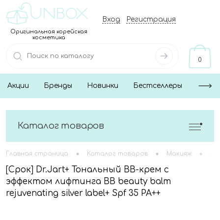
Вход
Регистрация
Оригинальная корейская
косметика
0
Акции
Бренды
Новинки
Бестселлеры
Каталог товаров
•
•
•
Главная страница
Каталог товаров
Макияж
Ли
[Срок] Dr.Jart+ Тональный BB-крем с
эффектом лифтинга BB beauty balm
rejuvenating silver label+ Spf 35 PA++