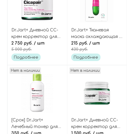
Dr.Jart+ Дневной СС-
Dr.Jart+ Тканевая
крем корректор для
маска охлаждающая с
лица с центеллой
2 750 руб.
/ шт
центеллой азиатской
215 руб.
/ шт
5 000 руб.
430 руб.
азиатской Cicapair
Cicapair tiger grass
Tiger grass color
calming mask
Подробнее
Подробнее
correcting treatment
SPF30
Нет в наличии
Нет в наличии
[Срок] Dr.Jart+
Dr.Jart+ Дневной СС-
Лечебный тонер для
крем корректор для
проблемной кожи с
350 руб.
/ шт
лица с центеллой
1 500 руб.
/ шт