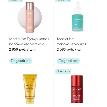
Medicube Пузырьковая
Medicube
баббл-сыворотка с
Успокаивающая
коллагеном и
2 850 руб.
/ шт
сыворотка с 16%
2 380 руб.
/ шт
микроиглами, Collagen
азелаиновой кислоты,
Glow Bubble Serum
Azelaic Acid 16 BB
Подробнее
Подробнее
Calming Serum
Новинка