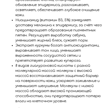
обновление эпидермиса, разглаживает,
осветляет, обеспечивает глубокое очищение
кожи.
Ниацинамид (витамин B3, 5%) замедляет
доставку меланина к эпидермису, за счёт чего
предотвращает образование пигментных
пятен. Регулирует выработку себума,
уменьшает жирный блеск, сужает поры.
Экстракт куркумы богат антиоксидантами,
выравнивает тон лица, уменьшает
выраженность сосудистой сетки и
препятствует развитию купероза.
8 видов гиалуроновой кислоты с разной
молекулярной массой: молекулы с высокой
массой восстанавливают защитный барьер
на поверхности кожи, ускоряют заживление и
уменьшают шелушение. Молекулы с низкой
массой обладают высокой проникающей
способностью, они предотвращают потерю
влаги на клеточном уровне.