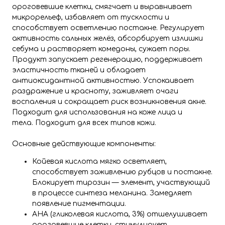
ороговевшие клетки, смягчает и выравнивает
микрорельеф, избавляет от тусклости и
способствует осветлению постакне. Регулирует
активность сальных желёз, абсорбирует излишки
себума и растворяет комедоны, сужает поры.
Продукт запускает регенерацию, поддерживает
эластичность тканей и обладает
антиоксидантной активностью. Успокаивает
раздражение и красноту, заживляет очаги
воспаления и сокращает риск возникновения акне.
Подходит для использования на коже лица и
тела. Подходит для всех типов кожи.
Основные действующие компоненты:
Койевая кислота мягко осветляет,
способствует заживлению рубцов и постакне.
Блокирует тирозин — элемент, участвующий
в процессе синтеза меланина. Замедляет
появление пигментации.
AHA (гликолевая кислота, 3%) отшелушивает
ороговевшие клетки, стимулирует