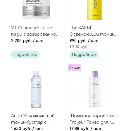
VT Cosmetics Тонер-
The SAEM
пэды с газированной
Освежающий тоник
водой и микроиглами
2 200 руб.
/ шт
для сужения пор с
990 руб.
/ шт
1 800 руб.
(спикулами), Reedle
цитрусом каламанси,
Shot Synergy Sparkling
Calamansi Pore
Подробнее
Подробнее
Toner Pad
Freshner
Акция
Anua Увлажняющий
[Помятая коробочка]
тоник-бустер с
Fraijour Тонер для лица
берёзовым соком и
1 650 руб.
/ шт
с коллагеном и
1 088 руб.
/ шт