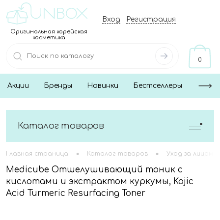
Вход
Регистрация
Оригинальная корейская
косметика
0
Акции
Бренды
Новинки
Бестселлеры
Каталог товаров
•
•
Главная страница
Каталог товаров
Уход за лицом
Medicube Отшелушивающий тоник с
кислотами и экстрактом куркумы, Kojic
Acid Turmeric Resurfacing Toner