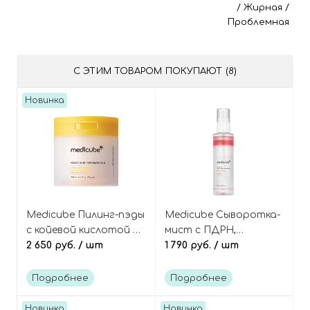
/
Жирная
/
Проблемная
С ЭТИМ ТОВАРОМ ПОКУПАЮТ (8)
Новинка
Medicube Пилинг-пэды
Medicube Сыворотка-
с койевой кислотой и
мист с ПДРН,
экстрактом куркумы,
2 650 руб.
/ шт
пептидами и
1 790 руб.
/ шт
Kojic Acid Turmeric Pad
глутатионом, PDRN
Pink Glutathione Serum
Подробнее
Подробнее
Mist
Новинка
Новинка