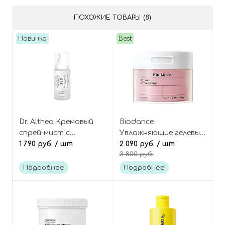
Cleansing Foam
A Retinol Serum
ПОХОЖИЕ ТОВАРЫ (8)
Новинка
Best
Dr. Althea Кремовый
Biodance
спрей-мист с
Увлажняющие гелевые
пробиотиками и
1 790 руб.
/ шт
тонер-пэды с
2 090 руб.
/ шт
3 800 руб.
экстрактом риса (60
коллагеном, 60 шт,
мл), 345 Relief Cream
Collagen Gel Toner
Подробнее
Подробнее
Mist 60 ml
Pads