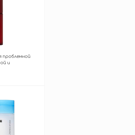
я проблемной
ой и
nic Acid Serum
зину