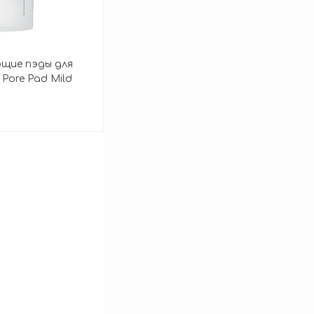
щие пэды для
 Pore Pad Mild
зину