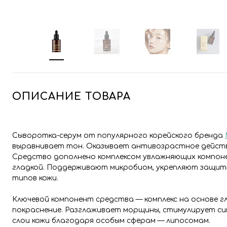
ОПИСАНИЕ ТОВАРА
Сыворотка-серум от популярного корейского бренда
выравнивает тон. Оказывает антивозрастное действ
Средство дополнено комплексом увлажняющих компон
гладкой. Поддерживают микробиом, укрепляют защитн
типов кожи.
Ключевой компонент средства — комплекс на основе 
покраснение. Разглаживает морщины, стимулирует си
слои кожи благодаря особым сферам — липосомам.