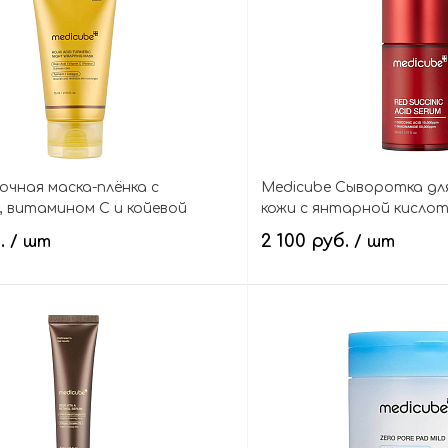
очная маска-плёнка с
Medicube Сыворотка дл
 витамином С и койевой
кожи с янтарной кислот
ojic Acid Turmeric Night
ниацинамидом, Red Succi
б.
2 100 руб.
/ шт
/ шт
ask
В корзину
В кор