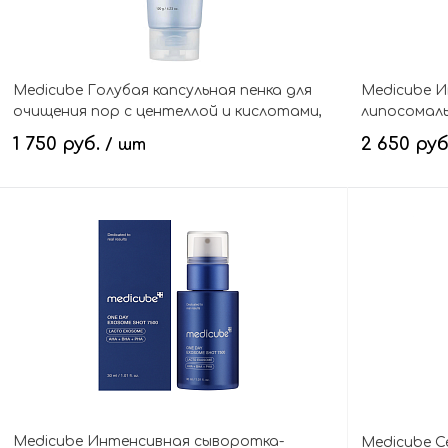
Medicube Голубая капсульная пенка для
Medicube И
очищения пор с центеллой и кислотами,
липосомаль
Zero Pore Clearing Capsule Cleansing Foam
Deep Vita A
1 750 руб.
2 650 ру
/ шт
В корзину
Medicube Интенсивная сыворотка-
Medicube С