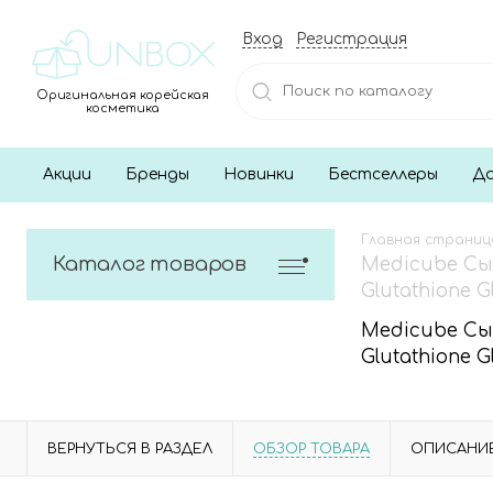
Вход
Регистрация
Оригинальная корейская
косметика
Акции
Бренды
Новинки
Бестселлеры
До
Главная страниц
Каталог товаров
Medicube Сы
Glutathione 
Medicube Сы
Glutathione 
ВЕРНУТЬСЯ В РАЗДЕЛ
ОБЗОР ТОВАРА
ОПИСАНИ