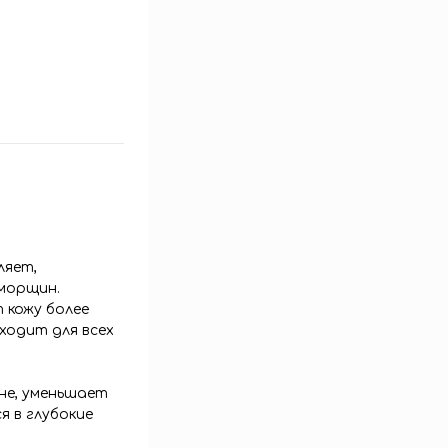
ляет,
морщин.
 кожу более
ходит для всех
не, уменьшает
 в глубокие