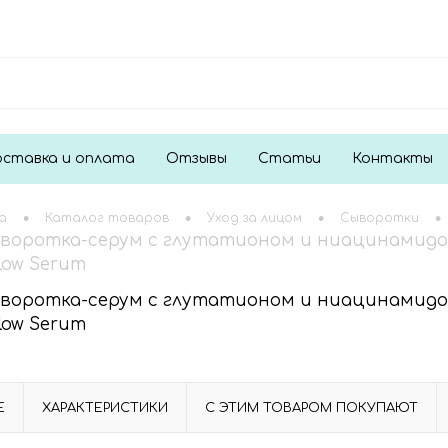
ставка и оплата
Отзывы
Статьи
Контакты
•
•
•
•
а
Каталог товаров
Уход за лицом
Сыворотки
воротка-серум с глутатионом и ниацинамидо
Glow Serum
воротка-серум с глутатионом и ниацинамидо
Glow Serum
Е
ХАРАКТЕРИСТИКИ
С ЭТИМ ТОВАРОМ ПОКУПАЮТ