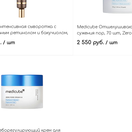
нтенсивная сыворотка с
Medicube Отшелушиваю
ным ретинолом и бакучиолом,
сужения пор, 70 шт, Zero
 Retinol Serum
б.
2 550 руб.
/ шт
/ шт
В корзину
В кор
еборегулирующий крем для