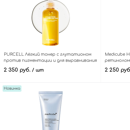
PURCELL Лёгкий тонер с глутатионом
Medicube Н
против пигментации и для выравнивания
ретинолом,
тона, L-Glutathione Vitamin Boosting Toner
кислотой, K
2 350 руб.
2 250 ру
/ шт
Wrapping M
Новинка
В корзину