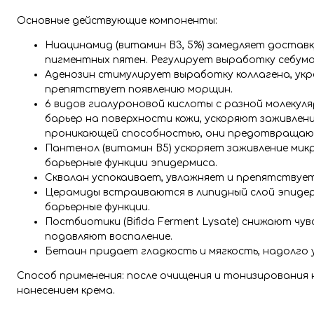
Основные действующие компоненты:
Ниацинамид (витамин B3, 5%) замедляет доставк
пигментных пятен. Регулирует выработку себума
Аденозин стимулирует выработку коллагена, ук
препятствует появлению морщин.
6 видов гиалуроновой кислоты с разной молекул
барьер на поверхности кожи, ускоряют заживлен
проникающей способностью, они предотвращают
Пантенол (витамин B5) ускоряет заживление мик
барьерные функции эпидермиса.
Сквалан успокаивает, увлажняет и препятствует
Церамиды встраиваются в липидный слой эпидер
барьерные функции.
Постбиотики (Bifida Ferment Lysate) снижают ч
подавляют воспаление.
Бетаин придает гладкость и мягкость, надолго
Способ применения: после очищения и тонизирования 
нанесением крема.