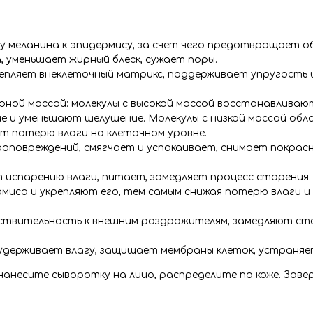
у меланина к эпидермису, за счёт чего предотвращает 
, уменьшает жирный блеск, сужает поры.
репляет внеклеточный матрикс, поддерживает упругость 
ярной массой: молекулы с высокой массой восстанавлива
ие и уменьшают шелушение. Молекулы с низкой массой об
 потерю влаги на клеточном уровне.
роповреждений, смягчает и успокаивает, снимает покрас
 испарению влаги, питает, замедляет процесс старения.
миса и укрепляют его, тем самым снижая потерю влаги и
увствительность к внешним раздражителям, замедляют ст
 удерживает влагу, защищает мембраны клеток, устраняе
нанесите сыворотку на лицо, распределите по коже. Зав