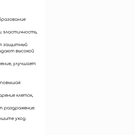
образование
и эластичность,
ют защитный
ладают высокой
нение, улучшает
 повышая
арение клеток,
т раздражение.
ершите уход