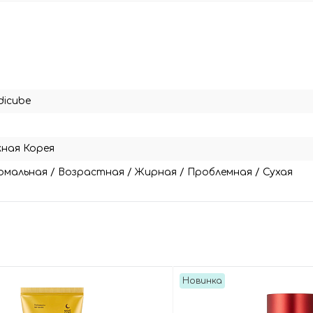
dicube
ная Корея
рмальная
/
Возрастная
/
Жирная
/
Проблемная
/
Сухая
Новинка