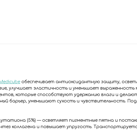
Medicube
обеспечивает антиоксидантную защиту, освет
ие, улучшает эластичность и уменьшает выраженность 
ентов, которые способствуют удержанию влаги и делают
ый барьер, уменьшают сухость и чувствительность. Под
глутатиона (5%) — осветляет пигментные пятна и постак
нтез коллагена и повышает упругость. Транспортируется