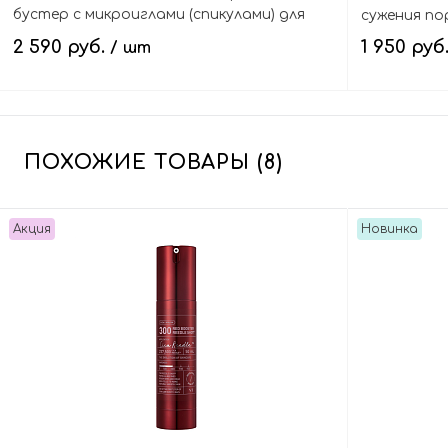
бустер с микроиглами (спикулами) для
сужения пор
сужения пор, One Day Exosome Shot 7500
2 590 руб.
1 950 руб
/ шт
В корзину
ПОХОЖИЕ ТОВАРЫ (8)
Акция
Новинка