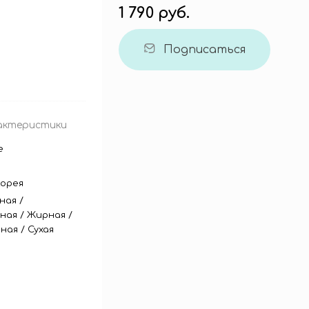
1 790 руб.
Подписаться
актеристики
e
орея
ная
/
ная
/
Жирная
/
ная
/
Сухая