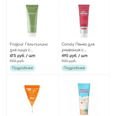
Fraijour Гель-пилинг
Consly Пенка для
для лица с
умывания с
растительными
675 руб.
/ шт
пептидами
495 руб.
/ шт
900 руб.
900 руб.
экстрактами трав
антивозрастная
Original Herb
Lift&nourish cleansing
Подробнее
Подробнее
Wormwood Peeling Gel
foam peptides