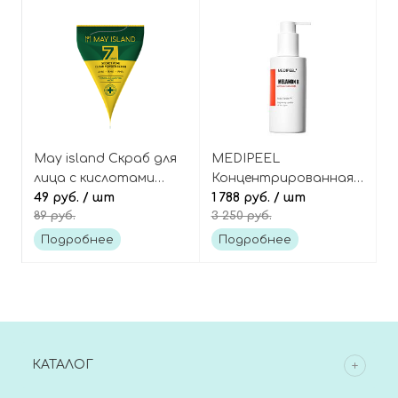
May island Скраб для
MEDIPEEL
лица с кислотами
Концентрированная
пирамидка 7 Days
49 руб.
/ шт
гель-пенка для
1 788 руб.
/ шт
89 руб.
3 250 руб.
secret pore clear
умывания против
powder scrub
пигментации и пост-
Подробнее
Подробнее
акне, Melanon X
Ampoule Cleanser
КАТАЛОГ