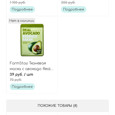
1 100 руб.
350 руб.
nutrition oil serum
shea butter
Подробнее
Подробнее
Нет в наличии
FarmStay Тканевая
маска с авокадо Real
avocado essence mask
39 руб.
/ шт
70 руб.
Подробнее
ПОХОЖИЕ ТОВАРЫ (8)