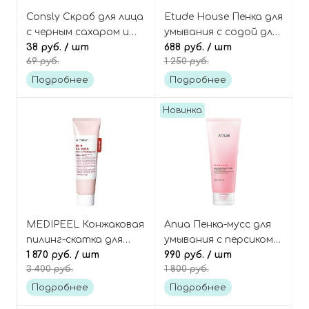
Consly Скраб для лица
Etude House Пенка для
с черным сахаром и
умывания с содой для
грецким орехом
38 руб.
/ шт
глубокого очищения
688 руб.
/ шт
69 руб.
1 250 руб.
(пирамидка), Mini To Go
Baking powder B.B.
Black Sugar & Walnut
deep cleansing foam
Подробнее
Подробнее
Face Scrub
Новинка
MEDIPEEL Конжаковая
Anua Пенка-мусс для
пилинг-скатка для
умывания с персиком и
гладкости кожи с
1 870 руб.
/ шт
ниацинамидом, Peach
990 руб.
/ шт
3 400 руб.
1 800 руб.
коллагеном, Red Lacto
Niacin Spread
Collagen Konjac Peeling
Cleansing Foam
Подробнее
Подробнее
Gel