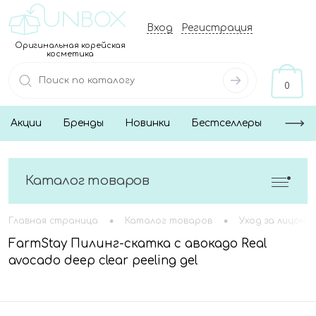
Вход
Регистрация
Оригинальная корейская
косметика
0
Акции
Бренды
Новинки
Бестселлеры
Каталог товаров
•
•
Главная страница
Каталог товаров
Уход за лицом
FarmStay Пилинг-скатка с авокадо Real
avocado deep clear peeling gel