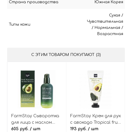
Страна производства
Южная Корея
Сухая
/
Чувствительная
Типы кожи
/
Нормальная
/
Возрастная
С ЭТИМ ТОВАРОМ ПОКУПАЮТ (3)
FarmStay Сыворотка
FarmStay Крем для рук
для лица с маслом
с авокадо Tropical fruit
авокадо Real avocado
605 руб.
/ шт
hand cream avocado &
193 руб.
/ шт