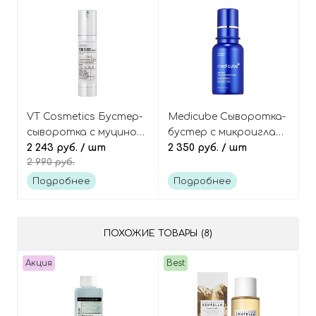
Reedle Shot 300 HL
2Step Mask
VT Cosmetics Бустер-
Medicube Сыворотка-
сыворотка с муцином
бустер с микроиглами
улитки и микроиглами
2 243 руб.
/ шт
(спикулами) для
2 350 руб.
/ шт
2 990 руб.
(спикулами), Snail
сужения пор, One Day
Reedle Shot 100B
Exosome Shot 2000
Подробнее
Подробнее
ПОХОЖИЕ ТОВАРЫ (8)
Акция
Best