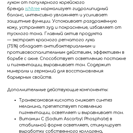
луком от популярного корейского
бренда
isNtree
нормализует гидролипидный
баланс, интенсивно увлажняет и усиливает
защитные функции. Успокаивает раздражённую
кожу, устраняет зуд и покраснение, избавляет от
тусклого тона. Главный актив продукта
— экстракт красного репчатого лука
(75%) обладает антибактериальным и
противовоспалительным действием, эффективен в
борьбе с акне. Способствует осветлению постакне
и пигментации, выравнивает тон. Содержит
минералы и германий для восстановления
барьерных свойств.
Дополнительные действующие компоненты:
Транексамовая кислота снижает синтез
меланина, препятствует появлению
пигментации, осветляет и выравнивает тон.
Витамин С (Sodium Ascorbyl Phosphate) в
стабильной форме осветляет, стимулирует
выработку собственного коллагена,