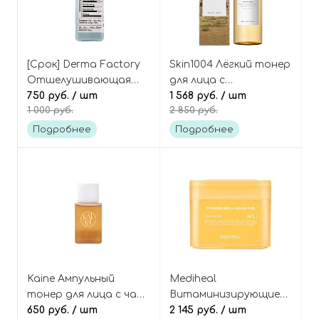
[Срок] Derma Factory
Skin1004 Лёгкий тонер
Отшелушивающая
для лица с
тонер-эссенция с 10%
750 руб.
/ шт
мадагаскарской
1 568 руб.
/ шт
1 000 руб.
2 850 руб.
PHA-кислотой,
центеллой (84%),
Gluconolactone 10%
Madagascar Centella
Подробнее
Подробнее
Treatment
Toning Toner
Kaine Ампульный
Mediheal
тонер для лица с чаем
Витаминизирующие
комбуча (миниатюра),
650 руб.
/ шт
тонер-пэды с
2 145 руб.
/ шт