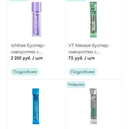
IsNtree Бустер-
VT Мягкая бустер-
сыворотка с
сыворотка с
микроиглами
2 200 руб.
/ шт
микроиглами
75 руб.
/ шт
(спикулами) и красным
(спикулами) и
луком, Onion Newpair
центеллой азиатской
Подробнее
Подробнее
Booster Shot 2000
(в мини-саше), Mild
Reedle Shot 50 Mini
Новинка