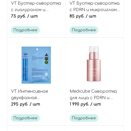
VT Бустер-сыворотка
VT Бустер-сыворотка
с гиалуроном и
с PDRN и микроиглами
микроиглами
75 руб.
/ шт
(спикулами) (в мини-
85 руб.
/ шт
(спикулами) (в мини-
саше), PDRN Reedle
саше), Hydrop Reedle
Shot 100 Mini
Подробнее
Подробнее
Shot 100hl Mini
VT Интенсивная
Medicube Сыворотка
двухфазная
для лица с PDRN и
увлажняющая маска с
295 руб.
/ шт
микроиглами
1 990 руб.
/ шт
гиалуроновой
(спикулами), PDRN Pink
кислотой и
Collagen Exosome
Подробнее
Подробнее
микроиглами
Shot 2000 Serum
(спикулами), Hydrop