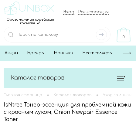
Вход
Регистрация
Оригинальная корейская
косметика
0
Акции
Бренды
Новинки
Бестселлеры
Каталог товаров
•
•
Главная страница
Каталог товаров
Уход за лицом
IsNtree Тонер-эссенция для проблемной кожи
с красным луком, Onion Newpair Essence
Toner