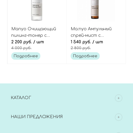
Manyo Очищающий
Ma:nyo Ампульный
пилинг-тонер с
спрей-мист с
комплексом кислот,
2 200 руб.
/ шт
бифидобактериями,
1 540 руб.
/ шт
4 000 руб.
2 800 руб.
Galactomy Clearskin
Bifida Ampoule Mist
Toner
Подробнее
Подробнее
КАТАЛОГ
НАШИ ПРЕДЛОЖЕНИЯ