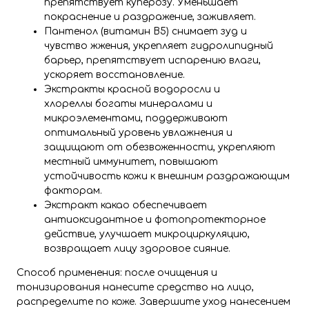
препятствует куперозу. Уменьшает
покраснение и раздражение, заживляет.
Пантенол (витамин B5) снимает зуд и
чувство жжения, укрепляет гидролипидный
барьер, препятствует испарению влаги,
ускоряет восстановление.
Экстракты красной водоросли и
хлореллы богаты минералами и
микроэлементами, поддерживают
оптимальный уровень увлажнения и
защищают от обезвоженности, укрепляют
местный иммунитет, повышают
устойчивость кожи к внешним раздражающим
факторам.
Экстракт какао обеспечивает
антиоксидантное и фотопротекторное
действие, улучшает микроциркуляцию,
возвращает лицу здоровое сияние.
Способ применения: после очищения и
тонизирования нанесите средство на лицо,
распределите по коже. Завершите уход нанесением