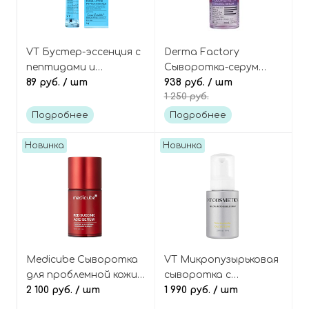
VT Бустер-эссенция с
Derma Factory
пептидами и
Сыворотка-серум
микроиглами (в саше),
89 руб.
/ шт
антивозрастная
938 руб.
/ шт
1 250 руб.
Reedle Shot Facial
двухфазная с 5%
Lifting Peptide Essence
Волюфилином,
Подробнее
Подробнее
Volufiline 5% Blending
Serum
Новинка
Новинка
Medicube Сыворотка
VT Микропузырьковая
для проблемной кожи
сыворотка с
с янтарной кислотой
2 100 руб.
/ шт
ниацинамидом и
1 990 руб.
/ шт
и ниацинамидом, Red
глутатионом,