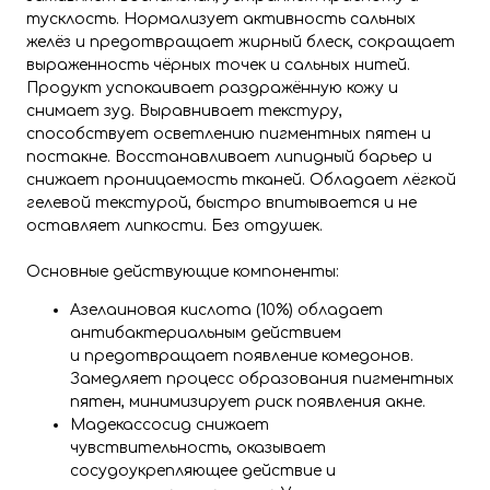
тусклость. Нормализует активность сальных
желёз и предотвращает жирный блеск, сокращает
выраженность чёрных точек и сальных нитей.
Продукт успокаивает раздражённую кожу и
снимает зуд. Выравнивает текстуру,
способствует осветлению пигментных пятен и
постакне. Восстанавливает липидный барьер и
снижает проницаемость тканей. Обладает лёгкой
гелевой текстурой, быстро впитывается и не
оставляет липкости. Без отдушек.
Основные действующие компоненты:
Азелаиновая кислота (10%) обладает
антибактериальным действием
и предотвращает появление комедонов.
Замедляет процесс образования пигментных
пятен, минимизирует риск появления акне.
Мадекассосид снижает
чувствительность, оказывает
сосудоукрепляющее действие и