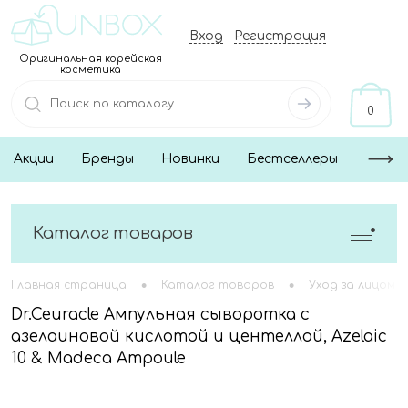
Вход
Регистрация
Оригинальная корейская
косметика
0
Акции
Бренды
Новинки
Бестселлеры
Каталог товаров
•
•
Главная страница
Каталог товаров
Уход за лицом
Dr.Ceuracle Ампульная сыворотка с
азелаиновой кислотой и центеллой, Azelaic
10 & Madeca Ampoule