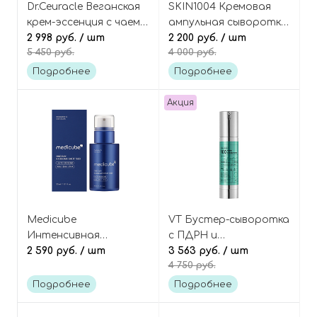
Dr.Ceuracle Веганская
SKIN1004 Кремовая
крем-эссенция с чаем
ампульная сыворотка
комбуча, Vegan
2 998 руб.
/ шт
с пробиотиками и
2 200 руб.
/ шт
5 450 руб.
4 000 руб.
kombucha tea essence
церамидами,
Madagascar Centella
Подробнее
Подробнее
Probio-Cica Intensive
Ampoule
Акция
Medicube
VT Бустер-сыворотка
Интенсивная
с ПДРН и
сыворотка-бустер с
2 590 руб.
/ шт
микроиглами
3 563 руб.
/ шт
4 750 руб.
микроиглами
(спикулами), Cosmetics
(спикулами) для
PDRN Reedle Shot 100
Подробнее
Подробнее
сужения пор, One Day
Exosome Shot 7500