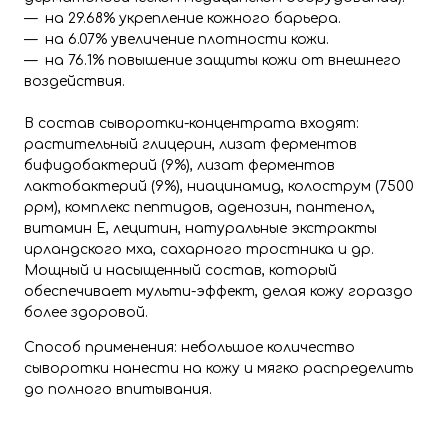
— на 29.68% укрепление кожного барьера.
— на 6.07% увеличение плотности кожи.
— на 76.1% повышение защиты кожи от внешнего
воздействия.
В состав сыворотки-концентрата входят:
растительный глицерин, лизат ферментов
бифидобактерий (9%), лизат ферментов
лактобактерий (9%), ниацинамид, колострум (7500
ррм), комплекс пептидов, аденозин, пантенол,
витамин Е, лецитин, натуральные экстракты
ирландского мха, сахарного тростника и др.
Мощный и насыщенный состав, который
обеспечивает мульти-эффект, делая кожу гораздо
более здоровой.
Способ применения: небольшое количество
сыворотки нанести на кожу и мягко распределить
до полного впитывания.