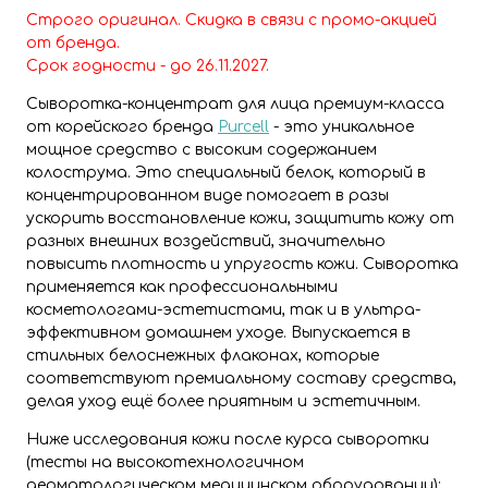
Строго оригинал. Скидка в связи с промо-акцией
от бренда.
Срок годности - до 26.11.2027.
Сыворотка-концентрат для лица премиум-класса
от корейского бренда
Purcell
- это уникальное
мощное средство с высоким содержанием
колострума. Это специальный белок, который в
концентрированном виде помогает в разы
ускорить восстановление кожи, защитить кожу от
разных внешних воздействий, значительно
повысить плотность и упругость кожи. Сыворотка
применяется как профессиональными
косметологами-эстетистами, так и в ультра-
эффективном домашнем уходе. Выпускается в
стильных белоснежных флаконах, которые
соответствуют премиальному составу средства,
делая уход ещё более приятным и эстетичным.
Ниже исследования кожи после курса сыворотки
(тесты на высокотехнологичном
дерматологическом медицинском оборудовании):