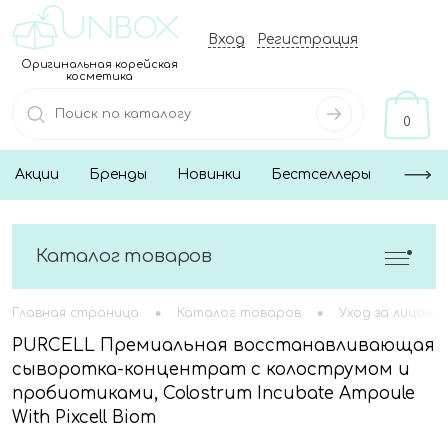
Вход
Регистрация
Оригинальная корейская
косметика
0
Акции
Бренды
Новинки
Бестселлеры
Каталог товаров
•
•
Главная страница
Каталог товаров
Уход за лицом
PURCELL Премиальная восстанавливающая
сыворотка-концентрат с колострумом и
пробиотиками, Colostrum Incubate Ampoule
With Pixcell Biom