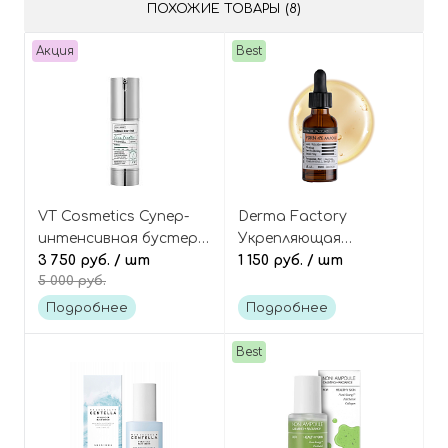
ПОХОЖИЕ ТОВАРЫ (8)
Акция
Best
VT Cosmetics Супер-
Derma Factory
интенсивная бустер-
Укрепляющая
сыворотка с
3 750 руб.
/ шт
сыворотка с ПДРН 4%
1 150 руб.
/ шт
5 000 руб.
микроиглами
и протеинами
(спикулами) и
пшеницы, PDRN 4%
Подробнее
Подробнее
центеллой азиатской,
Ampoule
Reedle Shot 700
Best