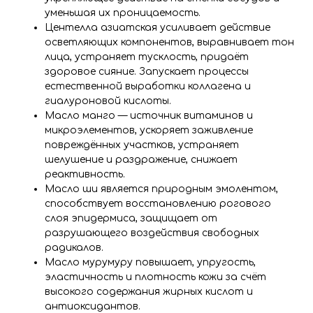
уменьшая их проницаемость.
Центелла азиатская усиливает действие
осветляющих компонентов, выравнивает тон
лица, устраняет тусклость, придаёт
здоровое сияние. Запускает процессы
естественной выработки коллагена и
гиалуроновой кислоты.
Масло манго — источник витаминов и
микроэлементов, ускоряет заживление
повреждённых участков, устраняет
шелушение и раздражение, снижает
реактивность.
Масло ши является природным эмолентом,
способствует восстановлению рогового
слоя эпидермиса, защищает от
разрушающего воздействия свободных
радикалов.
Масло мурумуру повышает, упругость,
эластичность и плотность кожи за счёт
высокого содержания жирных кислот и
антиоксидантов.