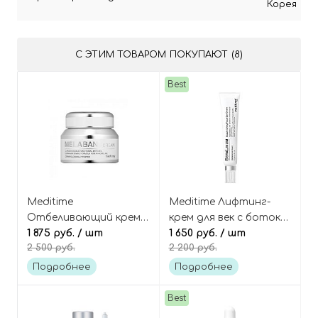
Корея
С ЭТИМ ТОВАРОМ ПОКУПАЮТ (8)
Best
Meditime
Meditime Лифтинг-
Отбеливающий крем
крем для век с ботокс-
против пигментации
1 875 руб.
/ шт
пептидами и
1 650 руб.
/ шт
2 500 руб.
2 200 руб.
и пост-акне, Melaban
Волюфилином,
Cream
Botalinum Double
Подробнее
Подробнее
Lifting Focus Eye
Cream
Best