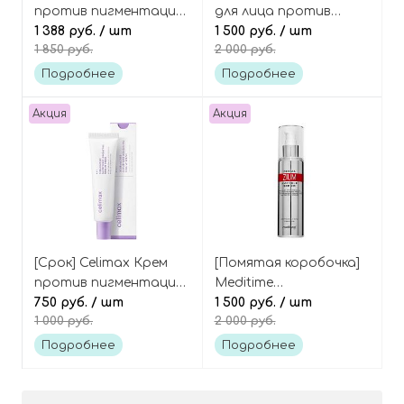
против пигментации
для лица против
и пост-акне (в виде
1 388 руб.
/ шт
пигментации и пост-
1 500 руб.
/ шт
1 850 руб.
2 000 руб.
полумесяца), 40 шт,
акне, Pore+Dark Spot
Pore+Dark Spot
Brightening Serum
Подробнее
Подробнее
Brightening Pad
Акция
Акция
[Срок] Celimax Крем
[Помятая коробочка]
против пигментации
Meditime
и покраснений с
750 руб.
/ шт
Антивозрастная
1 500 руб.
/ шт
1 000 руб.
2 000 руб.
глутатионом, Derma
лифтинг-сыворотка с
Nature Glutathione
ботулином и
Подробнее
Подробнее
Longlasting Tone-Up
ресвератролом,
Cream
Botalinum Derma Zium
Ampoule Serum