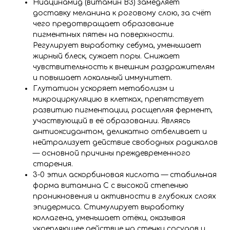
Ниацинамид (витамин В3) замедляет
доставку меланина к роговому слою, за счёт
чего предотвращает образование
пигментных пятен на поверхности.
Регулирует выработку себума, уменьшает
жирный блеск, сужает поры. Снижает
чувствительность к внешним раздражителям
и повышает локальный иммунитет.
Глутатион ускоряет метаболизм и
микроциркуляцию в клетках, препятствует
развитию пигментации, расщепляя фермент,
участвующий в её образовании. Являясь
антиоксидантом, деликатно отбеливает и
нейтрализует действие свободных радикалов
— основной причины преждевременного
старения.
3-0 этил аскорбиновая кислота — стабильная
форма витамина С с высокой степенью
проникновения и активности в глубоких слоях
эпидермиса. Стимулирует выработку
коллагена, уменьшает отёки, оказывая
укрепляющее действие на стенки сосудов и