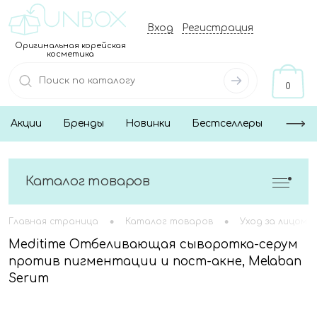
Вход
Регистрация
Оригинальная корейская
косметика
0
Акции
Бренды
Новинки
Бестселлеры
Каталог товаров
•
•
Главная страница
Каталог товаров
Уход за лицом
Meditime Отбеливающая сыворотка-серум
против пигментации и пост-акне, Melaban
Serum