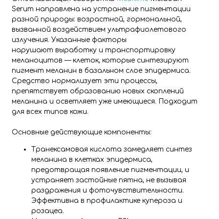
Serum направлена на устранение пигментации
разной природы: возрастной, гормональной,
вызванной воздействием ультрафиолетового
излучения. Указанные факторы
нарушают выработку и транспортировку
меланоцитов — клеток, которые синтезируют
пигмент меланин в базальном слое эпидермиса.
Средство нормализует эти процессы,
препятствует образованию новых скоплений
меланина и осветляет уже имеющиеся. Подходит
для всех типов кожи.
Основные действующие компоненты:
Транексамовая кислота замедляет синтез
меланина в клетках эпидермиса,
предотвращая появление пигментации, и
устраняет застойные пятна, не вызывая
раздражения и фоточувствительности.
Эффективна в профилактике купероза и
розацеа.