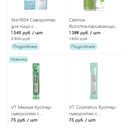
Skin1004 Сыворотка
Celimax
для лица с
Восстанавливающая
гиалуроновой
1 540 руб.
/ шт
ампульная сыворотка
1 388 руб.
/ шт
2 800 руб.
1 850 руб.
кислотой для
с экстрактом плодов
интенсивного
нони, The Real Noni
Подробнее
Подробнее
увлажнения,
Ampoule
Madagascar Centella
Calming+Radiance
Новинка
Hyalu-Cica Blue Serum
VT Мягкая бустер-
VT Cosmetics Бустер-
сыворотка с
сыворотка с
микроиглами
75 руб.
/ шт
микроиглами
75 руб.
/ шт
(спикулами) и
(спикулами) и