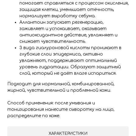
помогает справляться с процессом окисления,
защищая клетки, уменьшает отёчность,
нормализует выработку себума.
Аллантоин запускает регенерацию,
заживляет и успокаивает, оказывает
антиоксидантное действие, увлажняет и
снижает чувствительность.
3 вида гиалуроновой кислоты проникают в
глубокие слои эпидермиса, активно
увлажняют, поддерживают оптимальный
уровень гидратации. Образуют защитный
слой, который не даёт влаге испариться.
Подходит для нормальной, комбинированной,
жирной, чувствительной и проблемной кожи.
Способ применения: после умывания и
тонизирования нанесите сыворотку на лицо,
распределите по коже.
ХАРАКТЕРИСТИКИ