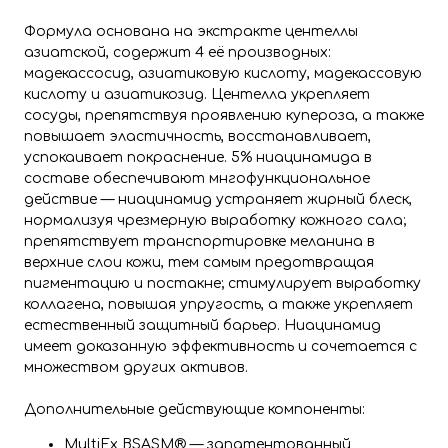
Формула основана на экстракте центеллы
азиатской, содержит 4 её производных:
мадекассосид, азиатиковую кислоту, мадекассовую
кислоту и азиатикозид. Центелла укрепляет
сосуды, препятствуя проявлению купероза, а также
повышает эластичность, восстанавливает,
успокаивает покраснение. 5% ниацинамида в
составе обеспечивают мнгофункциональное
действие — ниацинамид устраняет жирный блеск,
нормализуя чрезмерную выработку кожного сала;
препятствует транспортировке меланина в
верхние слои кожи, тем самым предотвращая
пигментацию и постакне; стимулирует выработку
коллагена, повышая упругость, а также укрепляет
естественный защитный барьер. Ниацинамид
имеет доказанную эффективность и сочетается с
множеством других активов.
Дополнительные действующие компоненты:
MultiEx BSASM® — запатентованный