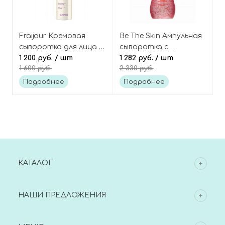
Fraijour Кремовая
Be The Skin Ампульная
сыворотка для лица с
сыворотка с
коллагеном и
1 200 руб.
/ шт
микрокапсулами ПДРН
1 282 руб.
/ шт
1 600 руб.
2 330 руб.
ретинолом Retin-
и малиной, Vitavita
Collagen 3D Core
Raspberry PDRN
Подробнее
Подробнее
Ampoule
Ampoule
КАТАЛОГ
НАШИ ПРЕДЛОЖЕНИЯ