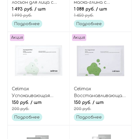
лосьон для лица с
маска-глина с
экстрактом плодов
1 493 руб.
/ шт
экстрактом плодов
1 088 руб.
/ шт
1 990 руб.
1 450 руб.
нони, Noni Hydra
нони, Noni Refresh Clay
Firming Lotion
Mask
Подробнее
Подробнее
Акция
Акция
Celimax
Celimax
Успокаивающая
Восстанавливающая
тканевая маска с
150 руб.
/ шт
тканевая маска с
150 руб.
/ шт
200 руб.
200 руб.
центеллой азиатской,
экстрактом плодов
The Real Cica Calming
нони, The Real Noni
Подробнее
Подробнее
Ampoule Mask
Energy Ampoule Mask