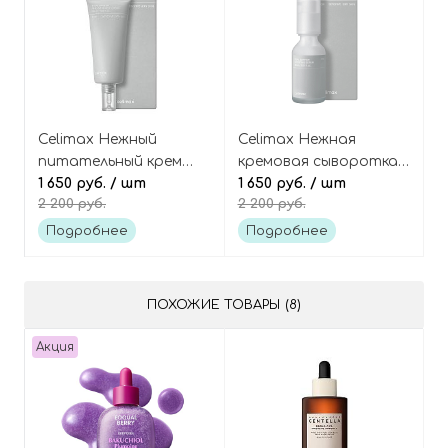
Celimax Нежный
Celimax Нежная
питательный крем
кремовая сыворотка-
для лица с комплексом
1 650 руб.
/ шт
бустер с комплексом
1 650 руб.
/ шт
2 200 руб.
2 200 руб.
церамидов, Dual
церамидов, Dual
Barrier Skin Wearable
Barrier Boosting Serum
Подробнее
Подробнее
Cream
ПОХОЖИЕ ТОВАРЫ (8)
Акция