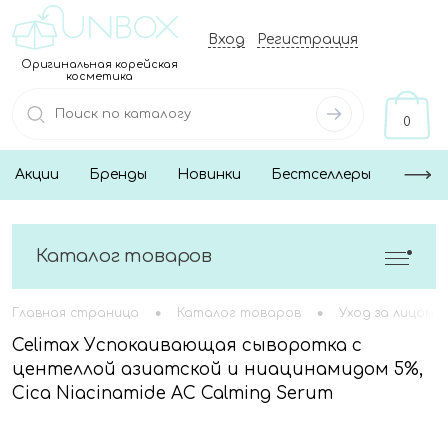
Вход
Регистрация
Оригинальная корейская
косметика
0
Акции
Бренды
Новинки
Бестселлеры
Каталог товаров
•
•
Главная страница
Каталог товаров
Уход за лицом
Celimax Успокаивающая сыворотка с
центеллой азиатской и ниацинамидом 5%,
Cica Niacinamide AC Calming Serum