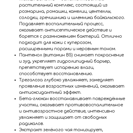
растительный комплекс, состоящий из
розмарина, ромашки, камелии, центеллы,
солодки, гречишника и шлемника байкальского.
Подавляет воспалительный процесс,
оказывает антисептическое действие и
борется с размножением бактерий. Отлично
подходит для кожи с куперозом,
расширенными порами и неровным тоном.
Пантенол (витамин B5) снимает покраснение
и зуд, укрепляет гидролипидный барьер,
препятствует испарению влаги,
способствует восстановлению.
Трегалоза глубоко увлажняет, замедляет
проявление возрастных изменений, оказывает
антиоксидантный эффект.
Бета-глюкан восстанавливает повреждённые
участки, оказывает противовоспалительное
и антивозрастное действие, интенсивно
увлажняет и защищает от свободных
радикалов.
Экстракт зелёного чая тонизирует,