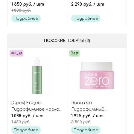
и пептидами,
1 350 руб.
/ шт
пенка моти с
2 290 руб.
/ шт
1 800 руб.
Cosmetics PDRN
центеллой и
Essence Stick Balm
ретинолом, Cosmetics
Подробнее
Подробнее
Cica Mask Cleanser
ПОХОЖИЕ ТОВАРЫ (8)
Акция
Best
[Cрок] Fraijour
Banila Co
Гидрофильное масло
Гидрофильный
«растительные
1 088 руб.
/ шт
щербет для
1 925 руб.
/ шт
1 450 руб.
3 500 руб.
экстракты» Original
демакияжа 100 мл
herb wormwood
Clean it zero cleansing
Подробнее
Подробнее