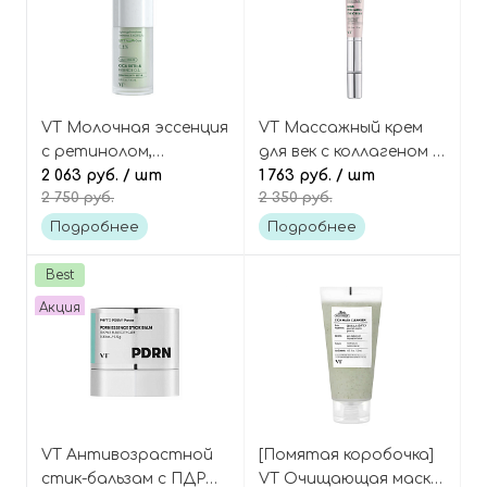
VT Молочная эссенция
VT Массажный крем
с ретинолом,
для век с коллагеном и
бакучиолом и
2 063 руб.
/ шт
ниацинамидом,
1 763 руб.
/ шт
2 750 руб.
2 350 руб.
центеллой, Cica Reti-A
Cosmetics Cica
Essence 0.1
Collagen Eye Cream
Подробнее
Подробнее
Best
Акция
VT Антивозрастной
[Помятая коробочка]
стик-бальзам с ПДРН
VT Очищающая маска-