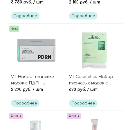
пептидами, PDRN
3 750 руб.
/ шт
ПДРН и пептидами,
2 100 руб.
/ шт
Reedle Shot Cream
PDRN Cica Exosome R5
Firming Ampoule
Подробнее
Подробнее
Best
VT Набор тканевых
VT Cosmetics Набор
масок с ПДРН и
тканевых масок с
церамидами, 30 шт,
2 290 руб.
/ шт
ретинолом и
690 руб.
/ шт
Cosmetics PDRN Daily
центеллой 7 шт, Cica
Mask
Reti-A 7 Days Mask
Подробнее
Подробнее
Акция
Акция