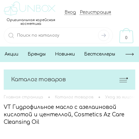
Вход
Регистрация
Оригинальная корейская
косметика
0
Акции
Бренды
Новинки
Бестселлеры
Каталог товаров
•
•
Главная страница
Каталог товаров
Уход за лицом
VT Гидрофильное масло с азелаиновой
кислотой и центеллой, Cosmetics Az Care
Cleansing Oil