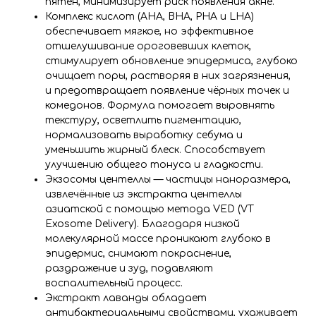
пятен, минимизирует риск появления акне.
Комплекс кислот (AHA, BHA, PHA и LHA)
обеспечивает мягкое, но эффективное
отшелушивание ороговевших клеток,
стимулирует обновление эпидермиса, глубоко
очищает поры, растворяя в них загрязнения,
и предотвращает появление чёрных точек и
комедонов. Формула помогает выровнять
текстуру, осветлить пигментацию,
нормализовать выработку себума и
уменьшить жирный блеск. Способствует
улучшению общего тонуса и гладкости.
Экзосомы центеллы — частицы наноразмера,
извлечённые из экстракта центеллы
азиатской с помощью метода VED (VT
Exosome Delivery). Благодаря низкой
молекулярной массе проникают глубоко в
эпидермис, снимают покраснение,
раздражение и зуд, подавляют
воспалительный процесс.
Экстракт лаванды обладает
антибактериальными свойствами, ухаживает