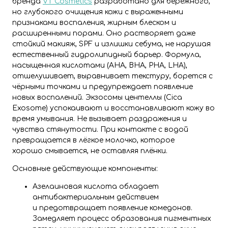
бренда
VT Cosmetics
разработано для бережного,
но глубокого очищения кожи с выраженными
признаками воспаления, жирным блеском и
расширенными порами. Оно растворяет даже
стойкий макияж, SPF и излишки себума, не нарушая
естественный гидролипидный барьер. Формула,
насыщенная кислотами (AHA, BHA, PHA, LHA),
отшелушивает, выравнивает текстуру, борется с
чёрными точками и предупреждает появление
новых воспалений. Экзосомы центеллы (Cica
Exosome) успокаивают и восстанавливают кожу во
время умывания. Не вызывает раздражения и
чувства стянутости. При контакте с водой
превращается в лёгкое молочко, которое
хорошо смывается, не оставляя плёнки.
Основные действующие компоненты:
Азелаиновая кислота обладает
антибактериальным действием
и предотвращает появление комедонов.
Замедляет процесс образования пигментных