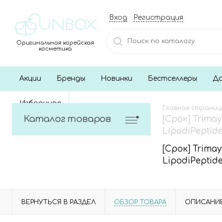
Вход
Регистрация
Оригинальная корейская
косметика
Акции
Бренды
Новинки
Бестселлеры
До
Избранное
Главная страниц
Каталог товаров
[Срок] Trim
LipodiPeptide
[Срок] Trim
LipodiPeptide
ВЕРНУТЬСЯ В РАЗДЕЛ
ОБЗОР ТОВАРА
ОПИСАНИ