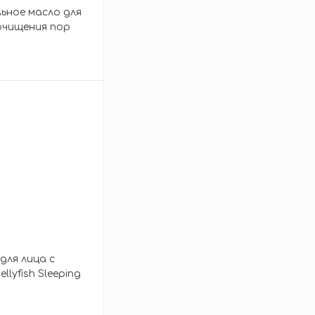
льное масло для
очищения пор
 Fresh Blackhead
er
зину
для лица с
ellyfish Sleeping