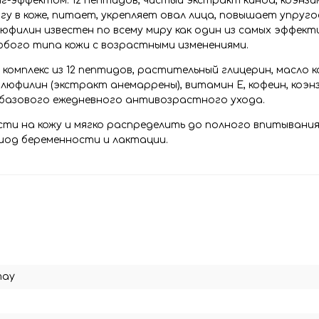
-эффектом: 12 пептидов, чистый экстракт киноа, коэнзим
у в коже, питает, укрепляет овал лица, повышает упруго
филин известен по всему миру как один из самых эффект
юбого типа кожи с возрастными изменениями.
 комплекс из 12 пептидов, растительный глицерин, масло к
люфилин (экстракт анемаррены), витамин Е, кофеин, коэнз
 базового ежедневного антивозрастного ухода.
сти на кожу и мягко распределить до полного впитывания
иод беременности и лактации.
may