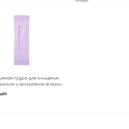
70 руб.
В корзину
В кор
нзимная пудра для очищения
инолом и коллагеном (в мини-
n-Collagen 3D Core Powder Wash
 шт
В корзину