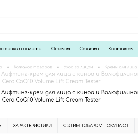
ставка и оплата
Отзывы
Статьи
Контакты
•
•
•
а
Каталог товаров
Уход за лицом
Кремы для лица
ay Лифтинг-крем для лица с киноа и Волюфилин
 Cera CoQ10 Volume Lift Cream Tester
ay Лифтинг-крем для лица с киноа и Волюфилин
 Cera CoQ10 Volume Lift Cream Tester
Е
ХАРАКТЕРИСТИКИ
С ЭТИМ ТОВАРОМ ПОКУПАЮТ