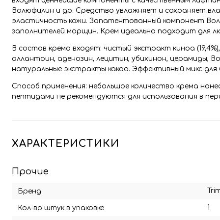
входят ценнейшие компоненты с качественным лифтинг
Волюфилин и др. Средство увлажняет и сохраняет влаг
эластичность кожи. Запатентованный компонент Волю
заполнителей морщин. Крем идеально подходит для л
В состав крема входят: чистый экстракт киноа (19,4%),
аллантоин, аденозин, лецитин, убихинон, церамиды, Во
натуральные экстракты какао. Эффективный микс для
Способ применения: небольшое количество крема нане
пептидами не рекомендуются для использования в пер
ХАРАКТЕРИСТИКИ
Прочие
Tri
Бренд
1
Кол-во штук в упаковке