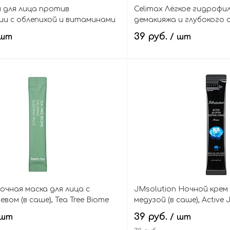
м для лица против
Celimax Лёгкое гидрофи
и с облепихой и витаминами
демакияжа и глубокого 
Niacinamide Melazero Vita Blanc
(пробник), Derma Nature
39 руб.
 шт
/ шт
r
Jojoba Cleansing Oil Test
В корзину
В кор
очная маска для лица с
JMsolution Ночной крем 
вом (в саше), Tea Tree Biome
медузой (в саше), Active J
eping Pack
Cream Prime
39 руб.
 шт
/ шт