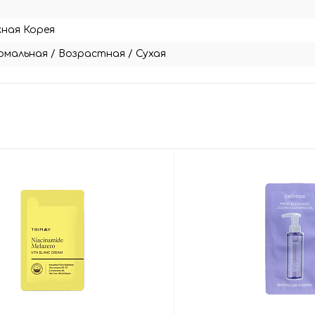
ная Корея
рмальная
/
Возрастная
/
Сухая