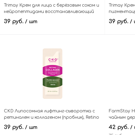
Trimay Крем для лица с берёзовым соком и
Trimay Кре
нейропептидами восстанавливающий
пигментаци
(пробник), NeuroPeptide LactoBiotic Ultra
(пробник), 
39 руб.
39 руб.
/ шт
/
Repair Cream Tester
Cream Teste
В корзину
CKD Липосомная лифтинг-сыворотка с
FarmStay Н
ретиналем и коллагеном (пробник), Retino
чайным дере
Collagen Small Molecule 300 Pumping
Calming Sle
39 руб.
42 руб.
/ шт
/
Ampoule Tester