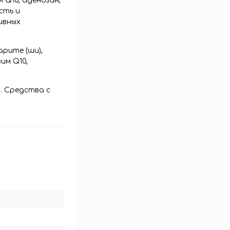
 Q10, аденозин,
сть и
ивных
арите (ши),
им Q10,
. Средства с