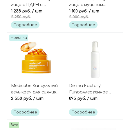
лица с ПДРН и
лица с муцином
малиной, Vitavita
1 238 руб.
/ шт
улитки
1 100 руб.
/ шт
2 250 руб.
2 000 руб.
Raspberry PDRN Cream
восстанавливающий
Snail Recovery Cream
Подробнее
Подробнее
Multi-function
Новинка
Medicube Капсульный
Derma Factory
гель-крем для сияния
Гипоаллергенное
кожи с ниацинамидом
2 550 руб.
/ шт
успокаивающее
895 руб.
/ шт
и койевой кислотой,
молочко-эссенция с
Kojic Acid Turmeric Vita
азуленом и
Подробнее
Подробнее
Capsule Cream
пантенолом, Be Zero
Milk Essence
Best