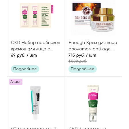
CKD Набор пробников
Enough Крем для лица
кремов для лица с
с золотом anti-age
ретинолом 2 шт,
69 руб.
/ шт
Rich gold intensive PRO
715 руб.
/ шт
1 300 руб.
Retino Collagen Small
nourishing cream
Molecule 300 Cream
Подробнее
Подробнее
Tester
Акция