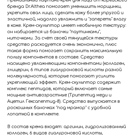
Премиальный лифтинг-крем для лица от корейского
бренда Dr.Althea помогает уменьшить морщинки,
укрепить овал лица, сделать кожу более упругой и
эластичной, надолго увлажнить и "запереть" влагу
в коже. Крем-скульптор имеет необычную текстуру:
он набирается из баночки "паутинками",
ниточками. За счёт своей тянущейся текстуры
средство расходуется очень экономично, плюс
такая форма помогает сохранить максимальную
пользу компонентов в составе. Средство
насыщено увлажняющими компонентами (коллаген,
глицерин, 6 типов гиалуроновой кислоты разной
молекулярности), которые помогают усилить
укрепляющий эффект. Крем-скульптор содержит
комплекс пептидов, который включает самые
мощные антивозрастные (Трипептид меди и
Ацетил Гексапептид-8). Средство выпускается в
роскошных баночках "под мрамор" с удобной
лопаткой в комплекте.
В состав крема входят: аргинин, гидролизованный
коллаген, 6 видов гиалуроновой кислоты,