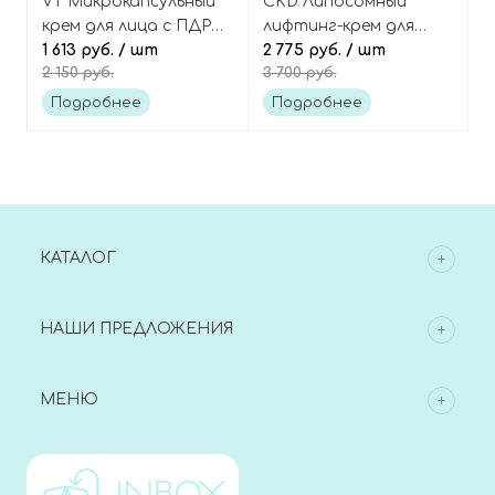
VT Микрокапсульный
CKD Липосомный
крем для лица с ПДРН
лифтинг-крем для
и азуленом, PDRN Glow
1 613 руб.
/ шт
лица с ретиналем и
2 775 руб.
/ шт
2 150 руб.
3 700 руб.
Cream
коллагеном, Retino
Collagen Small
Подробнее
Подробнее
Molecule 300 Cream
КАТАЛОГ
НАШИ ПРЕДЛОЖЕНИЯ
МЕНЮ