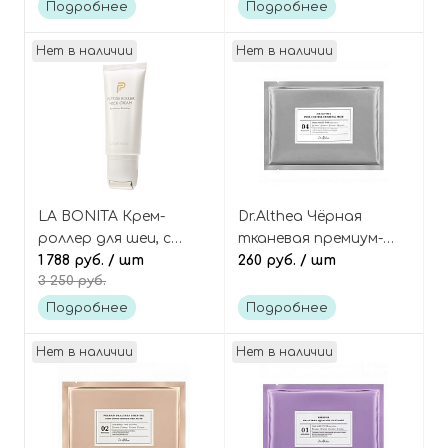
Mask Pure Opal
balance 9 eye
Подробнее
Подробнее
hyaluronic volumy eye
cream
Нет в наличии
Нет в наличии
LA BONITA Крем-
Dr.Althea Чёрная
роллер для шеи, с
тканевая премиум-
комплексом пептидов
1 788 руб.
/ шт
маска для лица с
260 руб.
/ шт
3 250 руб.
anti-age Peptide Roller
древесным углём Pore-
Neck Cream
Control Charcoal Mask
Подробнее
Подробнее
Нет в наличии
Нет в наличии