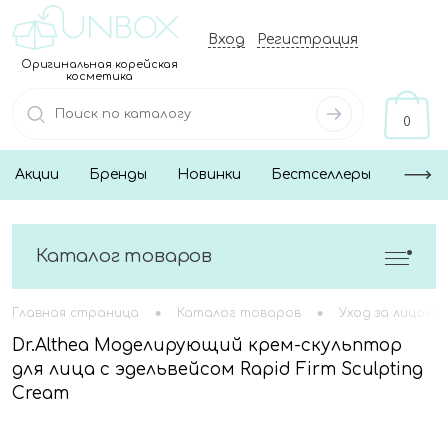
Вход
Регистрация
Оригинальная корейская
косметика
0
Акции
Бренды
Новинки
Бестселлеры
Каталог товаров
•
•
Главная страница
Каталог товаров
Уход за лицом
Dr.Althea Моделирующий крем-скульптор
для лица с эдельвейсом Rapid Firm Sculpting
Cream