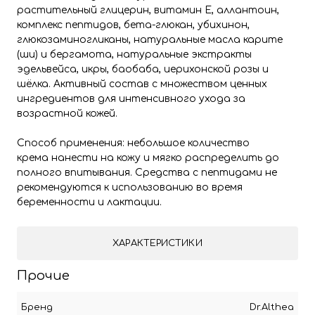
растительный глицерин, витамин Е, аллантоин,
комплекс пептидов, бета-глюкан, убихинон,
глюкозаминогликаны, натуральные масла карите
(ши) и бергамота, натуральные экстракты
эдельвейса, икры, баобаба, иерихонской розы и
шёлка. Активный состав с множеством ценных
ингредиентов для интенсивного ухода за
возрастной кожей.
Способ применения: небольшое количество
крема нанести на кожу и мягко распределить до
полного впитывания. Средства с пептидами не
рекомендуются к использованию во время
беременности и лактации.
ХАРАКТЕРИСТИКИ
Прочие
Бренд
Dr.Althea