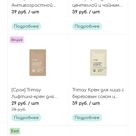
Антивозрастной
центеллой и чайным
крем для лица с
39 руб.
/ шт
деревом
39 руб.
/ шт
коллагеном и
противовоспалительный
скваланом
(пробник), Centella
Подробнее
Подробнее
питательный
Teca-Biome Calm
(пробник), Triple
Derma Cream Tester
Акция
Collagen P.Squalane
Anti-Aging Nourishing
Cream Tester
[Срок] Trimay
Trimay Крем для лица с
Лифтинг-крем для
берёзовым соком и
лица с киноа и
29 руб.
/ шт
нейропептидами
39 руб.
/ шт
38 руб.
Волюфилином
восстанавливающий
заполнитель морщин
(пробник),
Подробнее
Подробнее
(пробник),
NeuroPeptide
LipodiPeptide Cera
LactoBiotic Ultra
Best