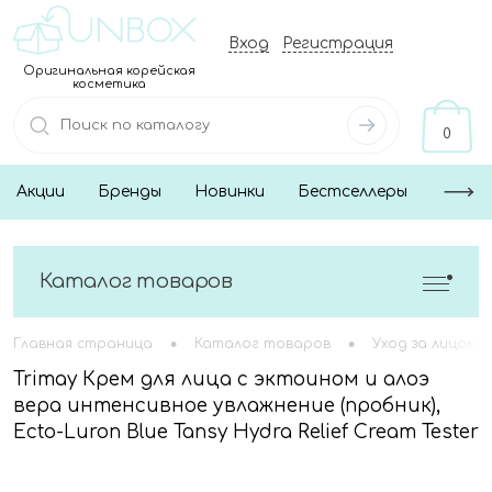
Вход
Регистрация
Оригинальная корейская
косметика
0
Акции
Бренды
Новинки
Бестселлеры
Каталог товаров
•
•
Главная страница
Каталог товаров
Уход за лицом
Trimay Крем для лица с эктоином и алоэ
вера интенсивное увлажнение (пробник),
Ecto-Luron Blue Tansy Hydra Relief Cream Tester