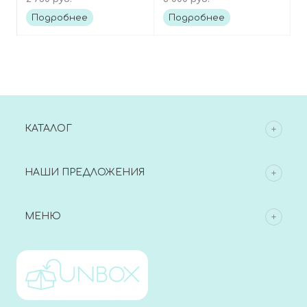
ниацинамидом, Deep
мадагаскарской
Vita C Capsule Cream
центеллой (72%),
Подробнее
Подробнее
Madagascar Centella
Soothing Cream
КАТАЛОГ
НАШИ ПРЕДЛОЖЕНИЯ
МЕНЮ