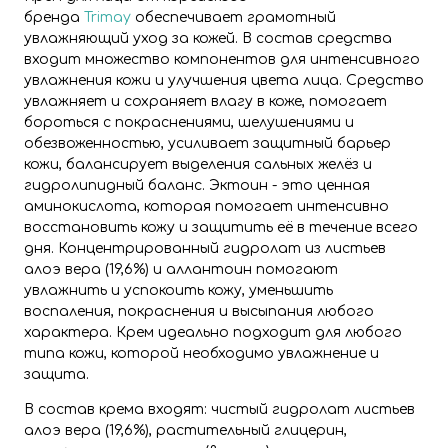
бренда
Trimay
обеспечивает грамотный
увлажняющий уход за кожей. В состав средства
входит множество компонентов для интенсивного
увлажнения кожи и улучшения цвета лица. Средство
увлажняет и сохраняет влагу в коже, помогает
бороться с покраснениями, шелушениями и
обезвоженностью, усиливает защитный барьер
кожи, балансирует выделения сальных желёз и
гидролипидный баланс. Эктоин - это ценная
аминокислота, которая помогает интенсивно
восстановить кожу и защитить её в течение всего
дня. Концентрированный гидролат из листьев
алоэ вера (19,6%) и аллантоин помогают
увлажнить и успокоить кожу, уменьшить
воспаления, покраснения и высыпания любого
характера. Крем идеально подходит для любого
типа кожи, которой необходимо увлажнение и
защита.
В состав крема входят: чистый гидролат листьев
алоэ вера (19,6%), растительный глицерин,