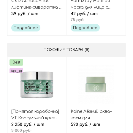
CKD Липосомная
FarmStay Ночная
лифтинг-сыворотка с
маска для лица с
ретиналем и
39 руб.
/ шт
чайным деревом (в
42 руб.
/ шт
75 руб.
коллагеном (пробник),
саше), Tea Tree Biome
Retino Collagen Small
Calming Sleeping Pack
Подробнее
Подробнее
Molecule 300 Pumping
Ampoule Tester
ПОХОЖИЕ ТОВАРЫ (8)
Best
Акция
[Помятая коробочка]
Kaine Лёгкий аква-
VT Капсульный крем-
крем для
гель с экзосомами
2 250 руб.
/ шт
чувствительной кожи
590 руб.
/ шт
3 000 руб.
ПДРН и пептидами,
(миниатюра), Green