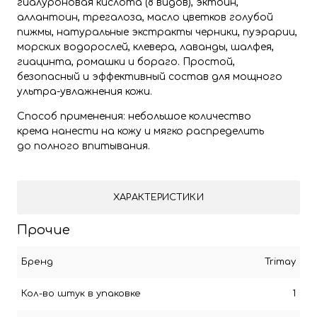
гиалуроновая кислота (8 видов), эктоин,
аллантоин, трегалоза, масло цветков голубой
пижмы, натуральные экстракты черники, пуэрарии,
морских водорослей, клевера, лаванды, шалфея,
гиацинта, ромашки и бораго. Простой,
безопасный и эффективный состав для мощного
ультра-увлажнения кожи.
Способ применения: небольшое количество
крема нанести на кожу и мягко распределить
до полного впитывания.
ХАРАКТЕРИСТИКИ
Прочие
Бренд
Trimay
Кол-во штук в упаковке
1