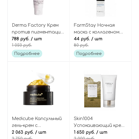
Derma Factory Крем
FarmStay Ночная
против пигментации
маска с коллагеном
и пост-акне с 6%
788 руб.
/ шт
(саше) Collagen
44 руб.
/ шт
1 050 руб.
80 руб.
транексамовой
waterfull moist sleeping
кислоты, Tranexamic
pack
Подробнее
Подробнее
Acid 6% Cream
Medicube Капсульный
Skin1004
гель-крем с
Успокаивающий крем-
витамином С и
2 063 руб.
/ шт
гель для лица с
1 650 руб.
/ шт
2 750 руб.
3 000 руб.