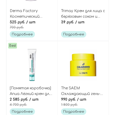
Derma Factory
Trimay Крем для лица с
Косметический
берёзовым соком и
порошок чистого
525 руб.
/ шт
нейропептидами
39 руб.
/ шт
700 руб.
коллагена 100%,
восстанавливающий
Collagen Powder 100%
(пробник),
Подробнее
Подробнее
NeuroPeptide
LactoBiotic Ultra
Best
Repair Cream Tester
[Помятая коробочка]
The SAEM
Anua Лёгкий крем для
Охлаждающий гель-
лица с ПДРН,
2 585 руб.
/ шт
крем для сужения пор
990 руб.
/ шт
4 700 руб.
1 800 руб.
центеллой и
с цитрусом
гиалуроновой
каламанси, Calamansi
Подробнее
Подробнее