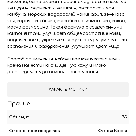
кислота, бета-глюкан, ниацинамид, растительный
глицерин, ферменты, лецитин, экстракты чая
комбуча, морских водорослей ламинария, зелёного
чая, корня репейника, китайского лимонника, какао,
масло розмарина. Такая формула с современными
компонентами улучшает общее состояние кожи,
подтягивает, укрепляет кожу и сосуды, уменьшает
воспаления и раздражения, улучшает цвет лица.
Способ применения: небольшое количество гель-
крема нанести на очищенную кожу и мягко
распределить до полного впитывания.
ХАРАКТЕРИСТИКИ
Прочие
Объём, ml
75
Страна производства
Южная Корея