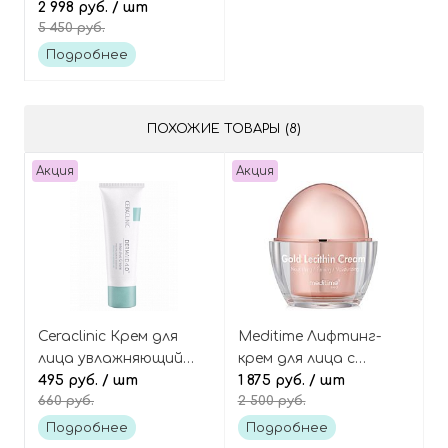
комбуча, Vegan
2 998 руб.
/ шт
5 450 руб.
kombucha tea essence
Подробнее
ПОХОЖИЕ ТОВАРЫ (8)
Акция
Акция
Ceraclinic Крем для
Meditime Лифтинг-
лица увлажняющий
крем для лица с
Dermaid 4.0 intensive
495 руб.
/ шт
лецитином,
1 875 руб.
/ шт
660 руб.
2 500 руб.
cream
пептидами и
золотом, Neo Gold
Подробнее
Подробнее
Lecithin Cream