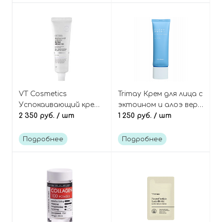
VT Cosmetics
Trimay Крем для лица с
Успокаивающий крем
эктоином и алоэ вера
с церамидами и
2 350 руб.
/ шт
интенсивное
1 250 руб.
/ шт
микроиглами
увлажнение, Ecto-
(спикулами), Reedle
Luron Blue Tansy Hydra
Подробнее
Подробнее
Shot Synergy Repair
Relief Cream
Cream 100