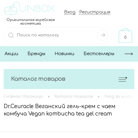
Вход
Регистрация
Оригинальная корейская
косметика
0
Акции
Бренды
Новинки
Бестселлеры
Каталог товаров
•
•
Главная страница
Каталог товаров
Уход за лицом
Dr.Ceuracle Веганский гель-крем с чаем
комбуча Vegan kombucha tea gel cream