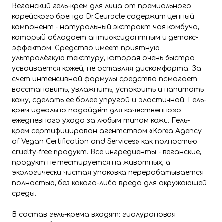
Веганский гель-крем для лица от премиального
корейского бренда Dr.Ceuracle содержит ценный
компонент - натуральный экстракт чая комбуча,
который обладает антиоксидантным и детокс-
эффектом. Средство имеет приятную
ультралёгкую текстуру, которая очень быстро
усваивается кожей, не оставляя дискомфорта. За
счёт интенсивной формулы средство помогает
восстановить, увлажнить, успокоить и напитать
кожу, сделать её более упругой и эластичной. Гель-
крем идеально подойдёт для качественного
ежедневного ухода за любым типом кожи. Гель-
крем сертифицирован агентством «Korea Agency
of Vegan Certification and Services» как полностью
cruelty-free продукт. Все ингредиенты - веганские,
продукт не тестируется на животных, а
экологически чистая упаковка перерабатывается
полностью, без какого-либо вреда для окружающей
среды.
В состав гель-крема входят: гиалуроновая