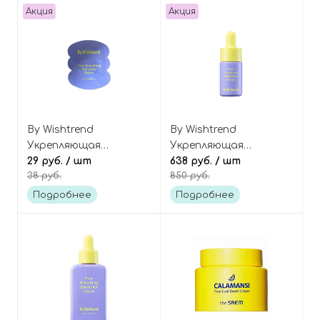
Акция
Акция
By Wishtrend
By Wishtrend
Укрепляющая
Укрепляющая
сыворотка для
29 руб.
/ шт
сыворотка для
638 руб.
/ шт
38 руб.
850 руб.
сужения пор с
сужения пор с
бакучиолом (пробник),
бакучиолом (мини-
Подробнее
Подробнее
Pore Smoothing
версия), Pore
Bakuchiol Serum Tester
Smoothing Bakuchiol
Serum Mini