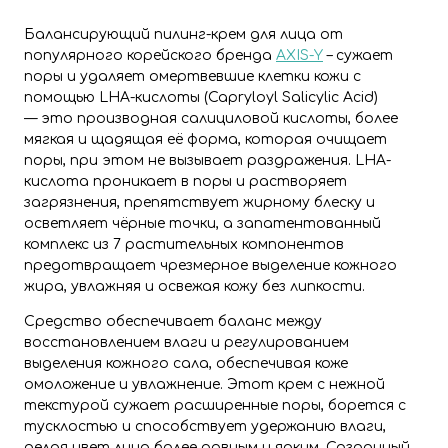
Балансирующий пилинг-крем для лица от
популярного корейского бренда
AXIS-Y
– сужает
поры и удаляет омертвевшие клетки кожи с
помощью LHA-кислоты (Capryloyl Salicylic Acid)
— это производная салициловой кислоты, более
мягкая и щадящая её форма, которая очищает
поры, при этом не вызывает раздражения. LHA-
кислота проникает в поры и растворяет
загрязнения, препятствует жирному блеску и
осветляет чёрные точки, а запатентованный
комплекс из 7 растительных компонентов
предотвращает чрезмерное выделение кожного
жира, увлажняя и освежая кожу без липкости.
Средство обеспечивает баланс между
восстановлением влаги и регулированием
выделения кожного сала, обеспечивая коже
омоложение и увлажнение. Этот крем с нежной
текстурой сужает расширенные поры, борется с
тусклостью и способствует удержанию влаги,
делая цвет лица более ровным и ярким.
Созданный