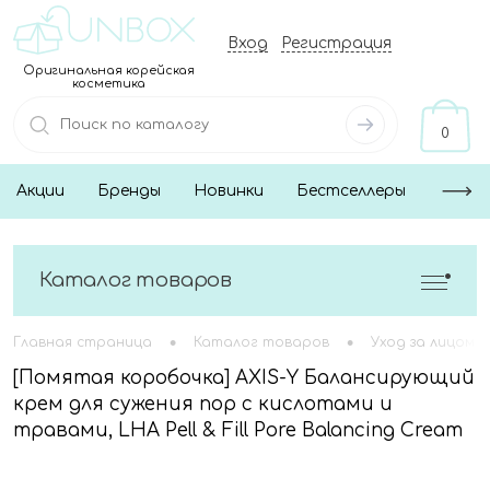
Вход
Регистрация
Оригинальная корейская
косметика
0
Акции
Бренды
Новинки
Бестселлеры
Каталог товаров
•
•
Главная страница
Каталог товаров
Уход за лицом
[Помятая коробочка] AXIS-Y Балансирующий
крем для сужения пор с кислотами и
травами, LHA Pell & Fill Pore Balancing Cream