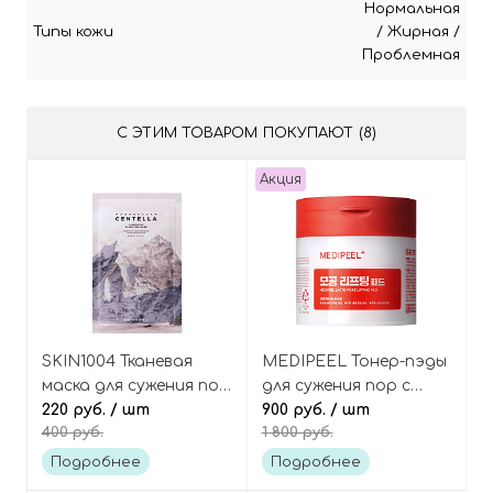
Нормальная
Типы кожи
/
Жирная
/
Проблемная
С ЭТИМ ТОВАРОМ ПОКУПАЮТ (8)
Акция
SKIN1004 Тканевая
MEDIPEEL Тонер-пэды
маска для сужения пор
для сужения пор с
с центеллой и
220 руб.
/ шт
коллагеном и
900 руб.
/ шт
400 руб.
1 800 руб.
розовой солью,
пробиотиками, Lacto
Poremizing Clarifying
Pore Lifting Pad
Подробнее
Подробнее
Mask