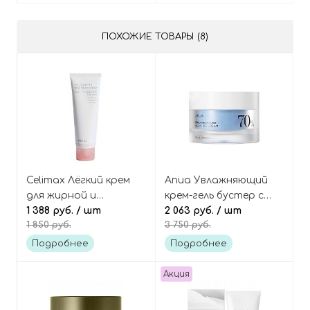
ПОХОЖИЕ ТОВАРЫ (8)
Celimax Лёгкий крем
Anua Увлажняющий
для жирной и
крем-гель бустер с
проблемной кожи, Oil
1 388 руб.
/ шт
берёзовым соком и
2 063 руб.
/ шт
1 850 руб.
3 750 руб.
Control Moisturizing
гиалуроновой
Cream
кислотой, Birch 70%
Подробнее
Подробнее
Boosting Cream
Moisture
Акция