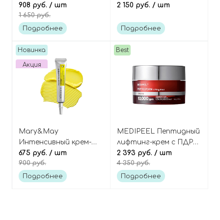
клетками винограда,
908 руб.
/ шт
PDRN, ниацинамидом
2 150 руб.
/ шт
1 650 руб.
Grape Stem Cell Wrinkle
и пептидами, PDRN
Lifting Cream
Pink Collagen Capsule
Подробнее
Подробнее
Cream
Новинка
Best
Акция
Mary&May
MEDIPEEL Пептидный
Интенсивный крем-
лифтинг-крем с ПДРН
концентрат с ПДРН,
675 руб.
/ шт
и стволовыми
2 393 руб.
/ шт
900 руб.
4 350 руб.
микроиглами, и
клетками, Phyto
ретинолом, Spicule
Exosome PDRN Lifting
Подробнее
Подробнее
Retinol PDRN Cream
Shot Cream