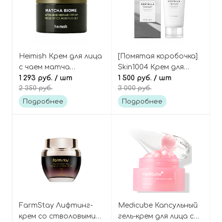
Heimish Крем для лица
[Помятая коробочка]
с чаем матча
Skin1004 Крем для
восстанавливающий
1 293 руб.
/ шт
лица с капсулами
1 500 руб.
/ шт
2 350 руб.
3 000 руб.
Matcha Biome Intensive
против пигментации
Repair Cream
и пост-акне,
Подробнее
Подробнее
Madagascar Centella
Tone Brightening
Capsule Cream
FarmStay Лифтинг-
Medicube Капсульный
крем со стволовыми
гель-крем для лица с