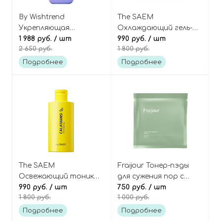
By Wishtrend
The SAEM
Укрепляющая
Охлаждающий гель-
сыворотка для
1 988 руб.
/ шт
крем для сужения пор
990 руб.
/ шт
2 650 руб.
1 800 руб.
сужения пор с
с цитрусом
бакучиолом, Pore
каламанси, Calamansi
Подробнее
Подробнее
Smoothing Bakuchiol
Pore Cool Down Cream
Serum
The SAEM
Fraijour Тонер-пэды
Освежающий тоник
для сужения пор с
для сужения пор с
990 руб.
/ шт
полынью, кислотами и
750 руб.
/ шт
1 800 руб.
1 000 руб.
цитрусом каламанси,
центеллой азиатской
Calamansi Pore
(рефилл), Original Herb
Подробнее
Подробнее
Freshner
Wormwood Pore Pad