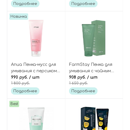
Turmeric Toning
Cica Calming Powder
Подробнее
Подробнее
Cleanser
Wash Tester
Новинка
Anua Пенка-мусс для
FarmStay Пенка для
умывания с персиком и
умывания с чайным
ниацинамидом, Peach
990 руб.
/ шт
деревом, Tea Tree
908 руб.
/ шт
1 800 руб.
1 650 руб.
Niacin Spread
Biome Calming Acne
Cleansing Foam
Foam
Подробнее
Подробнее
Best