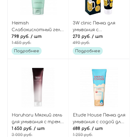
Heimish
3W clinic Пенка для
Слабокислотный гель
умывания с
для умывания для
798 руб.
/ шт
витамином С Vitamin
270 руб.
/ шт
1 450 руб.
490 руб.
чувствительной кожи
C cleansing foam
All Clean Green foam
Подробнее
Подробнее
ph 5.5
Haruharu Мягкий гель
Etude House Пенка для
для умывания с тремя
умывания с содой для
AHA-кислотами,
1 650 руб.
/ шт
глубокого очищения
688 руб.
/ шт
3 000 руб.
1 250 руб.
Wonder Black Rice Triple
Baking powder B.B.