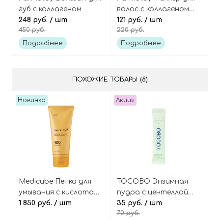
губ с коллагеном
волос с коллагеном
248 руб.
/ шт
(ампула) Collagen
121 руб.
/ шт
450 руб.
220 руб.
water full moist
treatment hair filler
Подробнее
Подробнее
ПОХОЖИЕ ТОВАРЫ (8)
Новинка
Акция
Medicube Пенка для
TOCOBO Энзимная
умывания с кислотами
пудра с центеллой
и экстрактом
1 850 руб.
/ шт
азиатской и зелёным
35 руб.
/ шт
70 руб.
куркумы, Kojic Acid
чаем (в мини-саше),