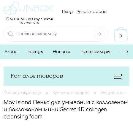
Вход
Регистрация
Оригинальная корейская
косметика
0
Акции
Бренды
Новинки
Бестселлеры
Каталог товаров
•
•
Главная страница
Каталог товаров
Уход за лицом
May island Пенка для умывания с коллагеном
и баклажаном мини Secret 4D collagen
cleansing foam