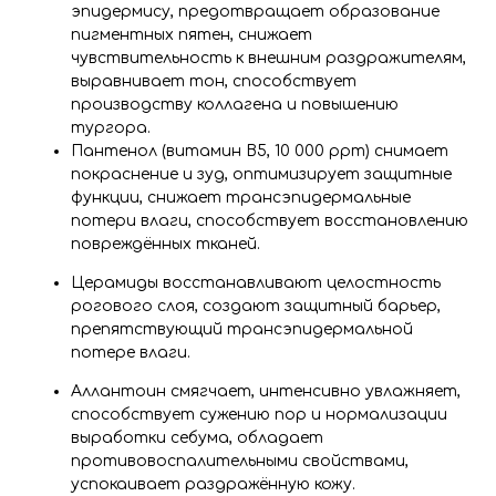
эпидермису, предотвращает образование
пигментных пятен, снижает
чувствительность к внешним раздражителям,
выравнивает тон, способствует
производству коллагена и повышению
тургора.
Пантенол (витамин B5, 10 000 ppm) снимает
покраснение и зуд, оптимизирует защитные
функции, снижает трансэпидермальные
потери влаги, способствует восстановлению
повреждённых тканей.
Церамиды восстанавливают целостность
рогового слоя, создают защитный барьер,
препятствующий трансэпидермальной
потере влаги.
Аллантоин смягчает, интенсивно увлажняет,
способствует сужению пор и нормализации
выработки себума, обладает
противовоспалительными свойствами,
успокаивает раздражённую кожу.