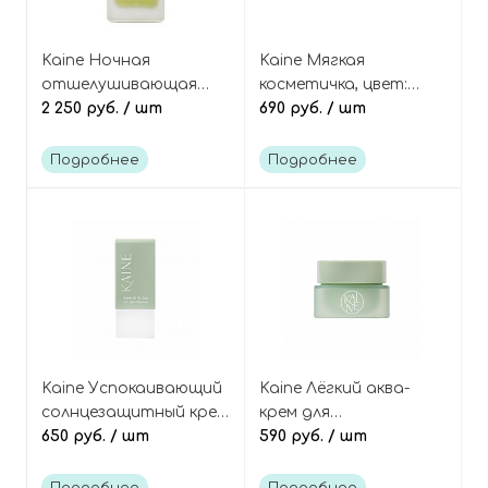
Kaine Ночная
Kaine Мягкая
отшелушивающая
косметичка, цвет:
сыворотка для лица с
2 250 руб.
/ шт
бежевый
690 руб.
/ шт
кислотами и
розмарином,
Подробнее
Подробнее
Rosemary AHA Night
Serum
Kaine Успокаивающий
Kaine Лёгкий аква-
солнцезащитный крем
крем для
для чувствительной
650 руб.
/ шт
чувствительной кожи
590 руб.
/ шт
кожи (миниатюра),
(миниатюра), Green
Green Fit Pro Sun Mini
Calm Aqua Cream Mini