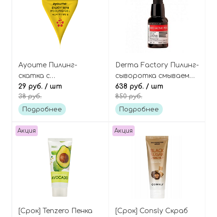
Ayoume Пилинг-
Derma Factory Пилинг-
скатка с
сыворотка смываемая
экстрактами ягод
29 руб.
/ шт
отшелушивающая с
638 руб.
/ шт
38 руб.
850 руб.
(пирамидка) Enjoy mini
20% AHA-кислоты, Red
peeling gel
Acne Peel
Подробнее
Подробнее
Акция
Акция
[Срок] Tenzero Пенка
[Срок] Consly Скраб