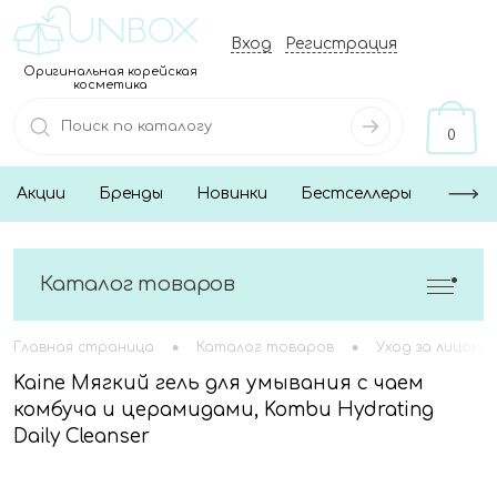
Вход
Регистрация
Оригинальная корейская
косметика
0
Акции
Бренды
Новинки
Бестселлеры
Каталог товаров
•
•
Главная страница
Каталог товаров
Уход за лицом
Kaine Мягкий гель для умывания с чаем
комбуча и церамидами, Kombu Hydrating
Daily Cleanser