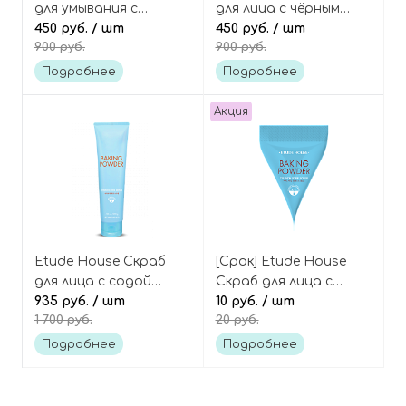
для умывания с
для лица с чёрным
экстрактом авокадо,
450 руб.
/ шт
сахаром и грецким
450 руб.
/ шт
900 руб.
900 руб.
Avocado Balancing
орехом Skin perfection
Foam Cleanser
scrub black sugar
Подробнее
Подробнее
walnut
Акция
Etude House Скраб
[Срок] Etude House
для лица с содой
Скраб для лица с
Baking powder crunch
935 руб.
/ шт
содой пирамидка
10 руб.
/ шт
1 700 руб.
20 руб.
pore scrub
Baking powder crunch
pore scrub
Подробнее
Подробнее