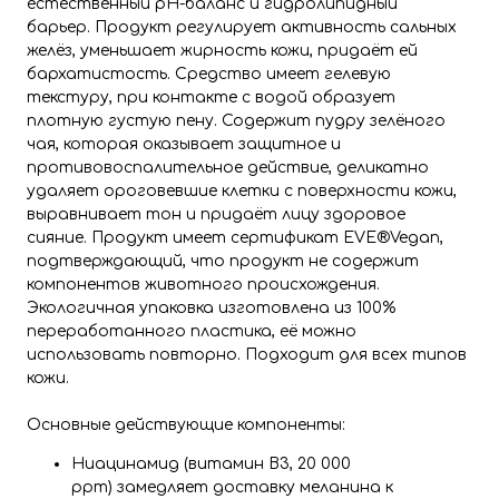
естественный pH-баланс и гидролипидный
барьер. Продукт регулирует активность сальных
желёз, уменьшает жирность кожи, придаёт ей
бархатистость. Средство имеет гелевую
текстуру, при контакте с водой образует
плотную густую пену. Содержит пудру зелёного
чая, которая оказывает защитное и
противовоспалительное действие, деликатно
удаляет ороговевшие клетки с поверхности кожи,
выравнивает тон и придаёт лицу здоровое
сияние. Продукт имеет сертификат EVE®Vegan,
подтверждающий, что продукт не содержит
компонентов животного происхождения.
Экологичная упаковка изготовлена из 100%
переработанного пластика, её можно
использовать повторно. Подходит для всех типов
кожи.
Основные действующие компоненты:
Ниацинамид (витамин B3, 20 000
ppm) замедляет доставку меланина к