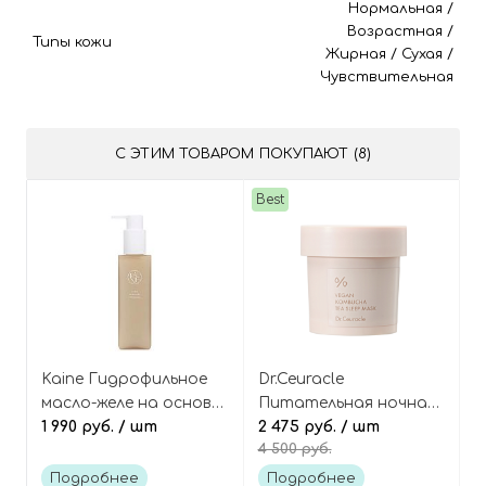
Нормальная
/
Возрастная
/
Типы кожи
Жирная
/
Сухая
/
Чувствительная
С ЭТИМ ТОВАРОМ ПОКУПАЮТ (8)
Best
Kaine Гидрофильное
Dr.Ceuracle
масло-желе на основе
Питательная ночная
чая комбуча, Kombu
1 990 руб.
/ шт
маска с чаем комбуча,
2 475 руб.
/ шт
4 500 руб.
Jelly Oil Cleanser
бакучиолом и
кокосовым маслом,
Подробнее
Подробнее