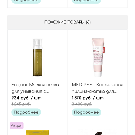
Подробнее
Подробнее
SPF 50+ PA++++
ПОХОЖИЕ ТОВАРЫ (8)
Fraijour Мягкая пенка
MEDIPEEL Конжаковая
для умывания с
пилинг-скатка для
травами Original
934 руб.
/ шт
гладкости кожи с
1 870 руб.
/ шт
1 245 руб.
3 400 руб.
artemisia bubble facial
коллагеном, Red Lacto
foam
Collagen Konjac Peeling
Подробнее
Подробнее
Gel
Акция