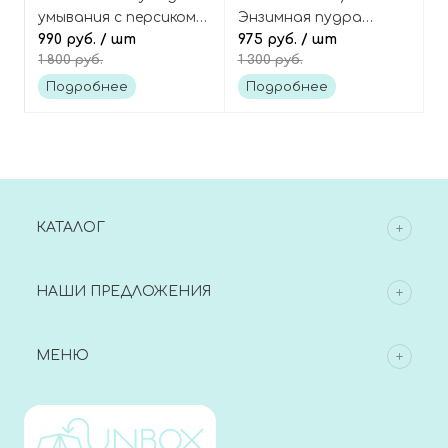
умывания с персиком и
Энзимная пудра
ниацинамидом, Peach
990 руб.
/ шт
очищающая с
975 руб.
/ шт
1 800 руб.
1 300 руб.
Niacin Spread
витамином С (10%),
Cleansing Foam
Vitamin C 10% Powder
Подробнее
Подробнее
Wash
КАТАЛОГ
НАШИ ПРЕДЛОЖЕНИЯ
МЕНЮ