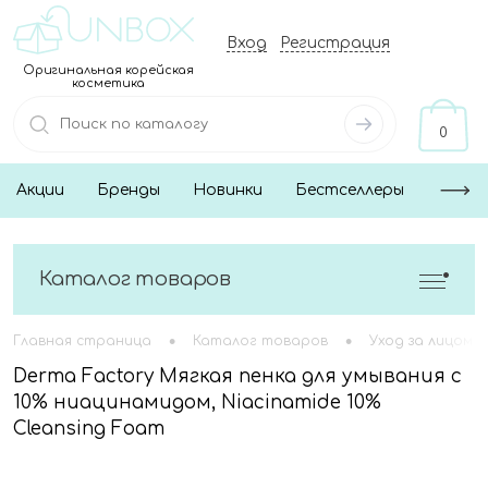
Вход
Регистрация
Оригинальная корейская
косметика
0
Акции
Бренды
Новинки
Бестселлеры
Каталог товаров
•
•
Главная страница
Каталог товаров
Уход за лицом
Derma Factory Мягкая пенка для умывания с
10% ниацинамидом, Niacinamide 10%
Cleansing Foam