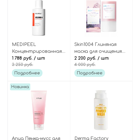
MEDIPEEL
Skin1004 Глиняная
Концентрированная
маска для очищения
гель-пенка для
1 788 руб.
/ шт
кожи в формате
2 200 руб.
/ шт
3 250 руб.
4 000 руб.
умывания против
стика, Poremizing
пигментации и пост-
Quick Clay Stick Mask
Подробнее
Подробнее
акне, Melanon X
Ampoule Cleanser
Новинка
Anua Пенка-мусс для
Derma Factory