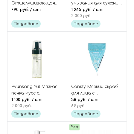
Отшелушивающая
умывания для сужения
пенка с комплексом
790 руб.
/ шт
пор с центеллой и
1 265 руб.
/ шт
2 300 руб.
кислот, Toxheal Red
энзимами,
Glycolic AHA BHA PHA
Madagascar Centella
Подробнее
Подробнее
Foam
Poremizing Deep
Cleansing Foam
Pyunkang Yul Мягкая
Consly Мягкий скраб
пенка-мусс с
для лица с
центеллой и
1 100 руб.
/ шт
гиалуроновой
38 руб.
/ шт
2 000 руб.
69 руб.
гиалуроновой
кислотой и содой
кислотой, Calming
(пирамидка), Mini To Go
Подробнее
Подробнее
Low pH Foaming
Baking Soda &
Cleanser
Hyaluronic Acid Pore
Best
Scrub