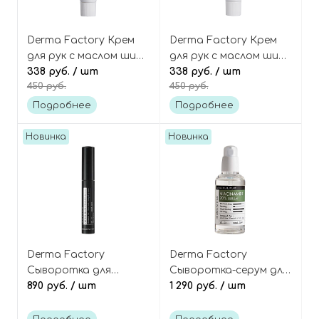
Derma Factory Крем
Derma Factory Крем
для рук с маслом ши
для рук с маслом ши
"Мускус", Shea Butter
338 руб.
/ шт
"Цветочный Сад", Shea
338 руб.
/ шт
450 руб.
450 руб.
10% Hand Cream Pure
Butter 10% Hand Cream
Musk
Classy Garden
Подробнее
Подробнее
Новинка
Новинка
Derma Factory
Derma Factory
Сыворотка для
Сыворотка-серум для
роста ресниц с
890 руб.
/ шт
лица с 20%
1 290 руб.
/ шт
пептидами (чёрная),
ниацинамидом (80 мл),
Peptide Black Eyelash
Niacinamide 20% Serum