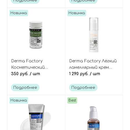
Подробнее
Подробнее
Ampoule
80ml
Новинка
Новинка
Derma Factory
Derma Factory Лёгкий
Косметический
ламеллярный крем
порошок чистого
350 руб.
/ шт
микро-эмульсия с
1 290 руб.
/ шт
ниацинамида 100%,
ПДРН, PDRN 1% Micro
Niacinamide 100
Essence Cream
Подробнее
Подробнее
Powder
Новинка
Best