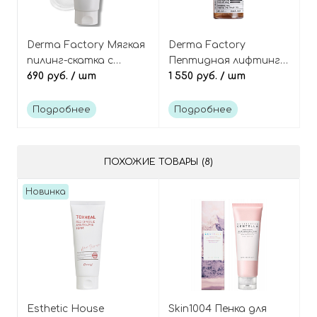
Derma Factory Мягкая
Derma Factory
пилинг-скатка с
Пептидная лифтинг-
энзимами и
690 руб.
/ шт
сыворотка с высоким
1 550 руб.
/ шт
пантенолом,
содержанием
Aquaporin Peeling Gel
матриксила, Matrixyl
Подробнее
Подробнее
15% Multi Wrinkle Serum
ПОХОЖИЕ ТОВАРЫ (8)
Новинка
Esthetic House
Skin1004 Пенка для