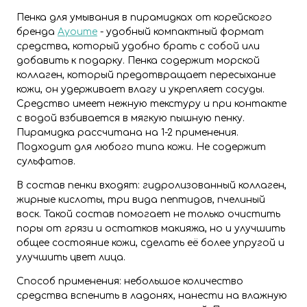
Пенка для умывания в пирамидках от корейского
бренда
Ayoume
- удобный компактный формат
средства, который удобно брать с собой или
добавить к подарку. Пенка содержит морской
коллаген, который предотвращает пересыхание
кожи, он удерживает влагу и укрепляет сосуды.
Средство имеет нежную текстуру и при контакте
с водой взбивается в мягкую пышную пенку.
Пирамидка рассчитана на 1-2 применения.
Подходит для любого типа кожи. Не содержит
сульфатов.
В состав пенки входят: гидролизованный коллаген,
жирные кислоты, три вида пептидов, пчелиный
воск. Такой состав помогает не только очистить
поры от грязи и остатков макияжа, но и улучшить
общее состояние кожи, сделать её более упругой и
улучшить цвет лица.
Способ применения: небольшое количество
средства вспенить в ладонях, нанести на влажную