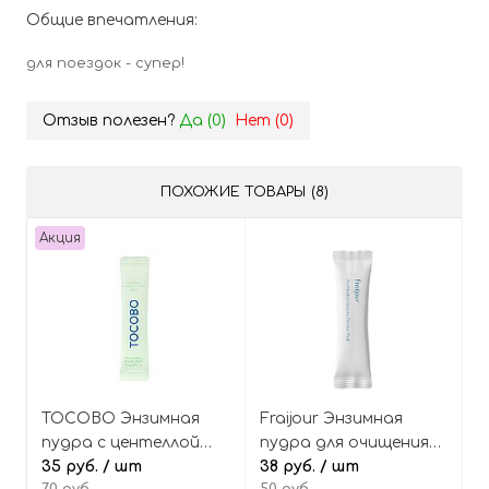
Общие впечатления:
для поездок - супер!
Отзыв полезен?
Да (
0
)
Нет (
0
)
ПОХОЖИЕ ТОВАРЫ (8)
Акция
TOCOBO Энзимная
Fraijour Энзимная
пудра с центеллой
пудра для очищения
азиатской и зелёным
35 руб.
/ шт
кожи с пробиотиками
38 руб.
/ шт