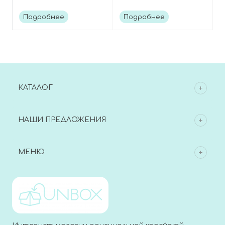
Niacinamide 10%
пробиотиками,
Cleansing Foam
Beneficial Heartleaf
Подробнее
Подробнее
Moisturizing Cleansing
Foam
КАТАЛОГ
НАШИ ПРЕДЛОЖЕНИЯ
МЕНЮ