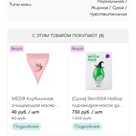
Нормальная
/
Типы кожи
Жирная
/
Сухая
/
Чувствительная
С ЭТИМ ТОВАРОМ ПОКУПАЮТ (8)
Акция
Акция
MEDB Клубничная
[Срок] Skin1004 Набор
очищающая маска-
пирамидок-масок для
суфле с глиной
40 руб.
/ шт
лица «ведьма» Zombie
750 руб.
/ шт
80 руб.
1 500 руб.
(пирамидка)
Beauty witch pack
Strawberry Milk Wash
Подробнее
Подробнее
Off Pack