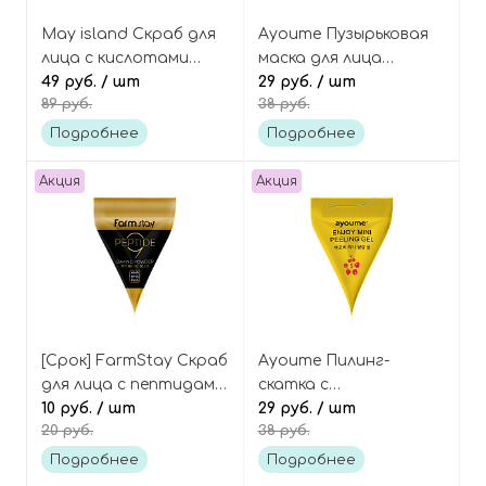
May island Скраб для
Ayoume Пузырьковая
лица с кислотами
маска для лица
пирамидка 7 Days
49 руб.
/ шт
пирамидка Enjoy mini
29 руб.
/ шт
89 руб.
38 руб.
secret pore clear
bubble mask pack
powder scrub
Подробнее
Подробнее
Акция
Акция
[Срок] FarmStay Скраб
Ayoume Пилинг-
для лица с пептидами
скатка с
пирамидка 9 Peptide
10 руб.
/ шт
экстрактами ягод
29 руб.
/ шт
20 руб.
38 руб.
baking powder pore
(пирамидка) Enjoy mini
scrub
peeling gel
Подробнее
Подробнее