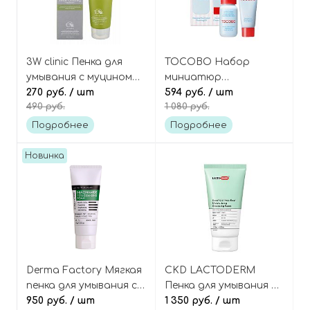
3W clinic Пенка для
TOCOBO Набор
умывания с муцином
миниатюр
улитки Snail foam
270 руб.
/ шт
(гидрофильное
594 руб.
/ шт
490 руб.
1 080 руб.
cleansing
масло+пенка для
умывания), Double
Подробнее
Подробнее
Cleanser Mini Duo
Новинка
Derma Factory Мягкая
CKD LACTODERM
пенка для умывания с
Пенка для умывания с
10% ниацинамидом,
950 руб.
/ шт
хауттюйнией и
1 350 руб.
/ шт