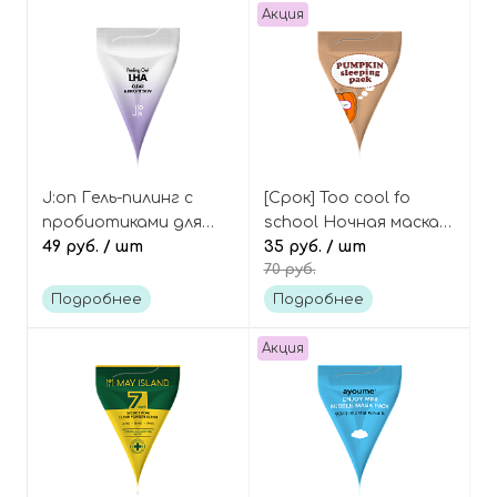
Акция
J:on Гель-пилинг с
[Срок] Too cool fo
пробиотиками для
school Ночная маска
очищения кожи
49 руб.
/ шт
для лица с тыквой
35 руб.
/ шт
70 руб.
(пирамидка) LHA
(пирамидка) Pumpkin
Clear&bright skin
sleeping pack
Подробнее
Подробнее
peeling gel mini
Акция