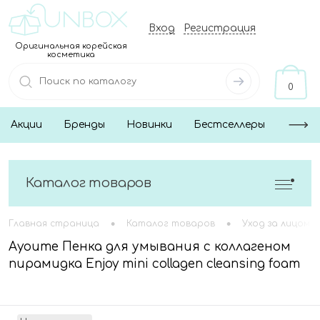
Вход
Регистрация
Оригинальная корейская
косметика
0
Акции
Бренды
Новинки
Бестселлеры
Каталог товаров
•
•
Главная страница
Каталог товаров
Уход за лицом
Ayoume Пенка для умывания с коллагеном
пирамидка Enjoy mini collagen cleansing foam