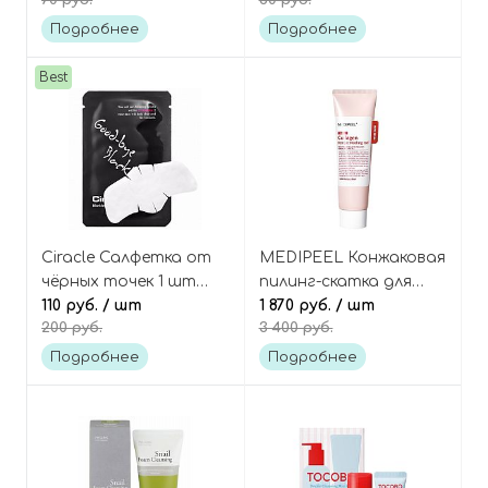
70 руб.
50 руб.
чаем (в мини-саше),
Pro Moisture Enzyme
Cica Calming Powder
Powder Wash
Подробнее
Подробнее
Wash Tester
Best
Ciracle Салфетка от
MEDIPEEL Конжаковая
чёрных точек 1 шт
пилинг-скатка для
Goodbye blackhead off
110 руб.
/ шт
гладкости кожи с
1 870 руб.
/ шт
200 руб.
3 400 руб.
cotton mask
коллагеном, Red Lacto
Collagen Konjac Peeling
Подробнее
Подробнее
Gel