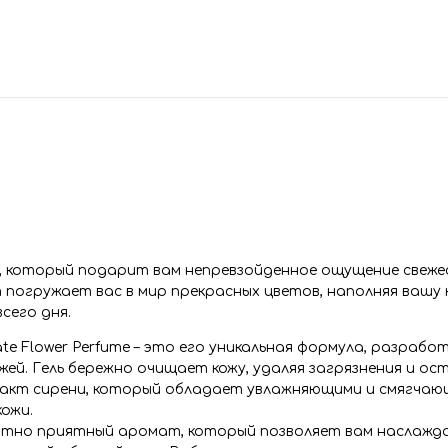
уша, который подарит вам непревзойденное ощущение свеже
погружает вас в мир прекрасных цветов, наполняя вашу 
сего дня.
te Flower Perfume – это его уникальная формула, разрабо
жей. Гель бережно очищает кожу, удаляя загрязнения и
ост
ракт сирени, который обладает увлажняющими и смягча
ожи.
роятно приятный аромат, который позволяет вам наслажд