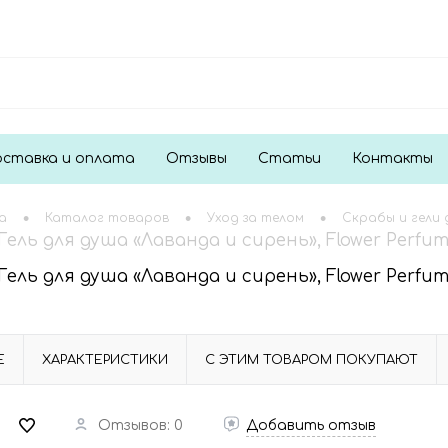
ставка и оплата
Отзывы
Статьи
Контакты
•
•
•
а
Каталог товаров
Уход за телом
Скрабы и гели 
Гель для душа «Лаванда и сирень», Flower Perfum
Гель для душа «Лаванда и сирень», Flower Perfum
Е
ХАРАКТЕРИСТИКИ
С ЭТИМ ТОВАРОМ ПОКУПАЮТ
Отзывов: 0
Добавить отзыв