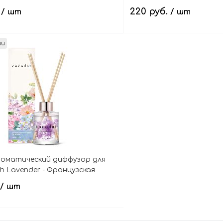
osting Lip Mask
сухоцветами
.
220 руб.
/ шт
/ шт
ии
Подписаться
Подпис
роматический диффузор для
ch Lavender - Французская
ydrangea Reed Diffuser
/ шт