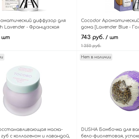
роматический диффузор для
Cocodor Ароматический
ch Lavender - Французская
дома [Lavender Blue - Г
sty Blue Flower Diffuser
Basic Reed Diffuser
743 руб.
/ шт
/ шт
1 350 руб.
ии
Нет в наличии
В корзину
В кор
сстанавливающая маска-
DUSHA Бомбочка для ва
 губ с коллагеном и лавандой,
бело-фиолетовая, успок