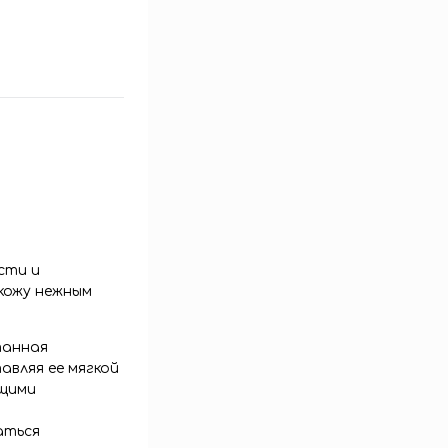
сти и
кожу нежным
танная
авляя ее мягкой
ющими
аться