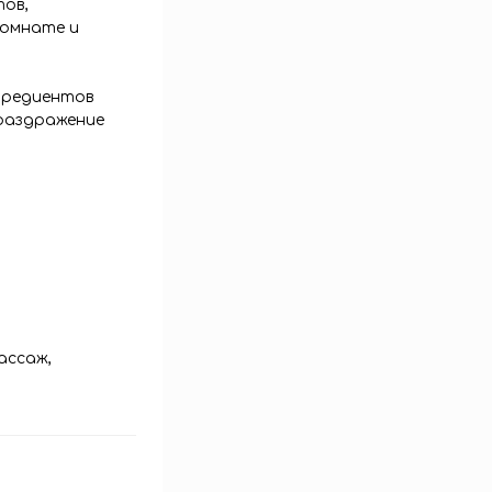
тов,
комнате и
нгредиентов
 раздражение
ассаж,