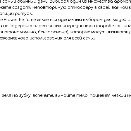
в самый обычный день. Выбирая один из множества арома
ожете создать неповторимую атмосферу в своей ванной 
оящий ритуал.
e Flower Perfume является идеальным выбором для людей с
ла не содержит агрессивных ингредиентов (парабенов, и
триэтаноламина, бензофенона), которые могут вызывать
ежедневного использования для всей семьи.
еля на губку, вспеньте, вымойте тело, применяя легкий м