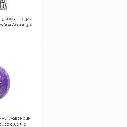
 диффузор для
олубая Лаванда]
зину
нны "Лавандин"
аивающая, с