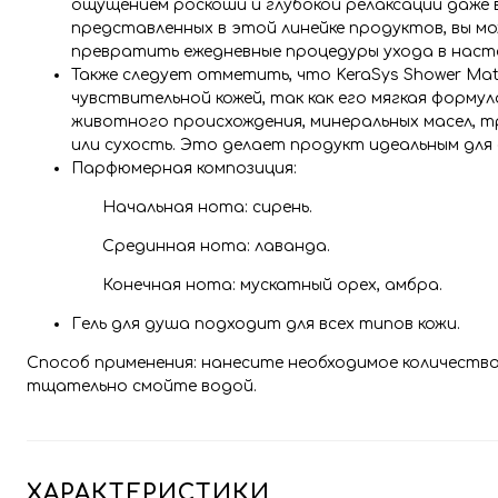
ощущением роскоши и глубокой релаксации даже 
представленных в этой линейке продуктов, вы м
превратить ежедневные процедуры ухода в наст
Также следует отметить, что KeraSys Shower Mat
чувствительной кожей, так как его мягкая форму
животного происхождения, минеральных масел, 
или сухость. Это делает продукт идеальным для 
Парфюмерная композиция:
Начальная нота: сирень.
Срединная нота: лаванда.
Конечная нота: мускатный орех, амбра.
Гель для душа подходит для всех типов кожи.
Способ применения: нанесите необходимое количество г
тщательно смойте водой.
ХАРАКТЕРИСТИКИ