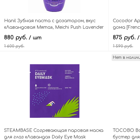
Hanil Зубная паста с дозатором, вкус
Cocodor А
«Лавандовая Мята», Meichi Push Lavender
дома [Fren
Mint Toothpaste
Лаванда] Mi
880 руб.
875 руб.
/ шт
1 600 руб.
1 590 руб.
Нет в налич
В корзину
STEAMBASE Согревающая паровая маска
TOCOBO Во
для глаз «Лаванда» Daily Eye Mask
бустер для