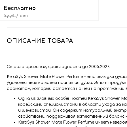
Бесплатно
/ шт
0 руб.
Выбрать подарок
ОПИСАНИЕ ТОВАРА
Строго оригинал, срок годности до 20.05.2027.
KeraSys Shower Mate Flower Perfume – это гель для д
удовольствия во время принятия душа. Этот продукт 
ароматом, который остается на ней на протяжении в
Одна из главных особенностей KeraSys Shower Ma
корейскими специалистами в области ухода за ко
и шелковистой. Он содержит натуральный экст
свойствами, поддерживая естественный баланс к
KeraSys Shower Mate Flower Perfume имеет неве