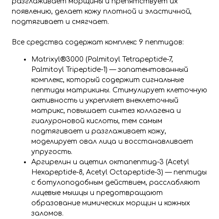
разглаживает морщины и препятствует их
появлению, делает кожу плотной и эластичной,
подтягивает и смягчает.
Все средства содержат комплекс 9 пептидов:
Matrixyl®3000 (Palmitoyl Tetrapeptide-7,
Palmitoyl Tripeptide-1) — запатентованный
комплекс, который содержит сигнальные
пептиды матрикины. Стимулирует клеточную
активность и укрепляет внеклеточный
матрикс, повышает синтез коллагена и
гиалуроновой кислоты, тем самым
подтягивает и разглаживает кожу,
моделирует овал лица и восстанавливает
упругость.
Аргирелин и ацетил октапептид-3 (Acetyl
Hexapeptide-8, Acetyl Octapeptide-3) — пептиды
с ботулоподобным действием, расслабляют
лицевые мышцы и предотвращают
образование мимических морщин и кожных
заломов.