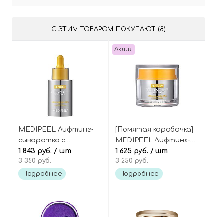
С ЭТИМ ТОВАРОМ ПОКУПАЮТ (8)
Акция
MEDIPEEL Лифтинг-
[Помятая коробочка]
сыворотка с
MEDIPEEL Лифтинг-
пептидами и
1 843 руб.
/ шт
крем с пептидами и
1 625 руб.
/ шт
3 350 руб.
3 250 руб.
комплексом
комплексом
витаминов для
витаминов для
Подробнее
Подробнее
ровного тона кожи,
ровного тона кожи,
Peptide 9 Vitanol
Peptide 9 Vitanol PRO
Ampoule PRO
Cream