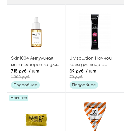
Skin1004 Ампульная
JMsolution Ночной
мини-сыворотка для
крем для лица с
лица с
715 руб.
/ шт
муцином улитки (в
39 руб.
/ шт
1 300 руб.
70 руб.
мадагаскарской
саше) Active Pink Snail
центеллой (100%),
Sleeping Cream Prime
Подробнее
Подробнее
Madagascar Centella
Ampoule Mini
Новинка