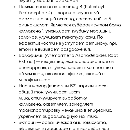
глубину морщин и заломов.
Пальмитоил пентапептид-4 (Palmitoyl
Pentapeptide-4) — хорошо изученный
омолаживающий пептид, состоящий из 5
аминокислот. Является субфрагментом белка
коллагена 1, уменьшает глубину морщин и
заломов, улучшает текстуру кожи. По
эффективности не уступает ретинолу, при
этом не вызывает раздражения.
Волюфилин (Anemarrhena Asphodeloides Root
Extract) — вещество, экстрагированное из
анемаррены, он увеличивает плотность и
объём кожи, оказывая эффект, схожий с
липофилингом.
Ниацинамид (витамин B3) выравнивает
общий тон, улучшает цвет
лица, стимулирует выработку
коллагена, осветляет, замедляет
транспортировку меланина в эпидермис,
укрепляет гидролипидную мантию.
Эктоин — органическая аминокислота,
эффективно защищает от воздействия