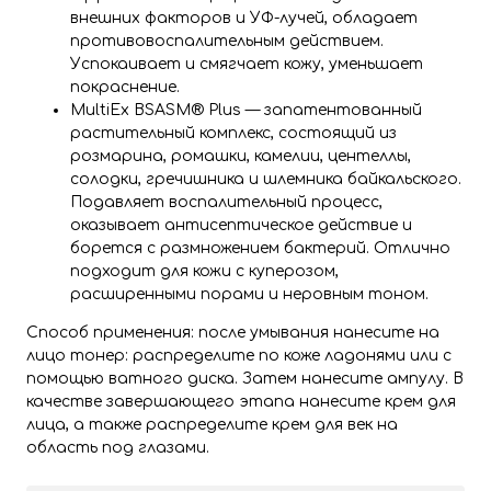
внешних факторов и УФ-лучей, обладает
противовоспалительным действием.
Успокаивает и смягчает кожу, уменьшает
покраснение.
MultiEx BSASM® Plus — запатентованный
растительный комплекс, состоящий из
розмарина, ромашки, камелии, центеллы,
солодки, гречишника и шлемника байкальского.
Подавляет воспалительный процесс,
оказывает антисептическое действие и
борется с размножением бактерий. Отлично
подходит для кожи с куперозом,
расширенными порами и неровным тоном.
Способ применения: после умывания нанесите на
лицо тонер: распределите по коже ладонями или с
помощью ватного диска. Затем нанесите ампулу. В
качестве завершающего этапа нанесите крем для
лица, а также распределите крем для век на
область под глазами.