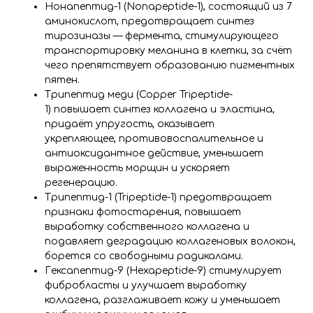
Нонапептид-1 (Nonapeptide-1), состоящий из 7
аминокислот, предотвращает синтез
тирозиназы — фермента, стимулирующего
транспортировку меланина в клетки, за счёт
чего препятствует образованию пигментных
пятен.
Трипептид меди (Copper Tripeptide-
1) повышает синтез коллагена и эластина,
придаёт упругость, оказывает
укрепляющее, противовоспалительное и
антиоксидантное действие, уменьшает
выраженность морщин и ускоряет
регенерацию.
Трипептид-1 (Tripeptide-1) предотвращает
признаки фотостарения, повышает
выработку собственного коллагена и
подавляет деградацию коллагеновых волокон,
борется со свободными радикалами.
Гексапептид-9 (Hexapeptide-9) стимулирует
фибробласты и улучшает выработку
коллагена, разглаживает кожу и уменьшает