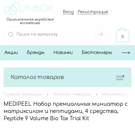
Вход
Регистрация
Оригинальная корейская
косметика
0
Акции
Бренды
Новинки
Бестселлеры
Каталог товаров
•
•
•
Главная страница
Каталог товаров
Миниатюры
MEDIPEEL Набор премиальных миниатюр с
матриксилом и пептидами, 4 средства,
Peptide 9 Volume Bio Tox Trial Kit