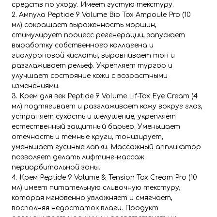
средств по уходу. Имеет густую текстуру.
2. Ампула Peptide 9 Volume Bio Tox Ampoule Pro
(10
мл) сокращает выраженность морщин,
стимулирует процесс регенерации, запускает
выработку собственного коллагена и
гиалуроновой кислоты, выравнивает тон и
разглаживает рельеф. Укрепляет тургор и
улучшает состояние кожи с возрастными
изменениями.
3. Крем для век Peptide 9 Volume Lif-Tox Eye Cream
(4
мл) подтягивает и разглаживает кожу вокруг глаз,
устраняет сухость и шелушение, укрепляет
естественный защитный барьер. Уменьшает
отёчность и тёмные круги, тонизирует,
уменьшает гусиные лапки. Массажный аппликатор
позволяет делать лифтинг-массаж
периорбитальной зоны.
4. Крем Peptide 9 Volume & Tension Tox Cream Pro
(10
мл) имеет питательную сливочную текстуру,
которая мгновенно увлажняет и смягчает,
восполняя недостаток влаги. Продукт