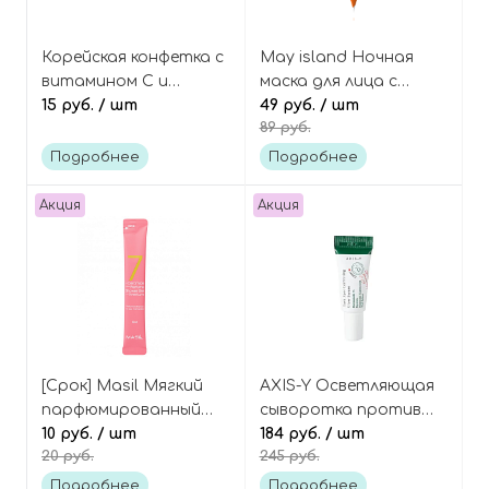
Корейская конфетка с
May island Ночная
витамином C и
маска для лица с
лимоном, 1 шт, Vitamin
15 руб.
/ шт
облепихой и
49 руб.
/ шт
89 руб.
C Lemon Candy
витаминами
пирамидка 7 days
Подробнее
Подробнее
secret vita plus 10
sleeping pack
Акция
Акция
[Срок] Masil Мягкий
AXIS-Y Осветляющая
парфюмированный
сыворотка против
гель для душа
10 руб.
/ шт
пигментации и пост-
184 руб.
/ шт
20 руб.
245 руб.
"Сладкая любовь"
акне с ниацинамидом
(пробник), 7 Ceramide
(мини), Dark Spot
Подробнее
Подробнее