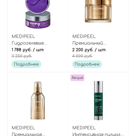
MEDIPEEL
MEDIPEEL
Гидрогелевые
Премиальный
лифтинг-патчи для
1 788 руб.
/ шт
лифтинг-крем с
2 200 руб.
/ шт
3 250 руб.
4 000 руб.
век с пептидами и
пептидами, золотом
Волюфилином, Peptide
и камелией, Premium
Подробнее
Подробнее
9 Volume Lifting Eye
Golden Camellia Wrinkle
Patch Pro
Cream
Акция
MEDIPEEL
MEDIPEEL
Премиальная
Интенсивная пилинг-