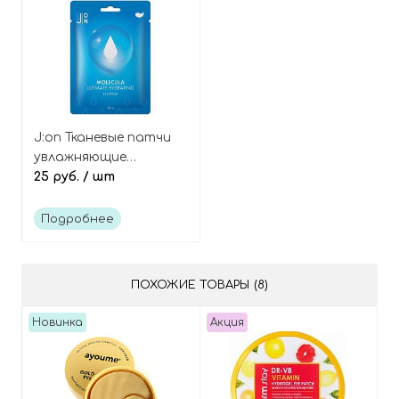
J:on Тканевые патчи
увлажняющие
Molecula ultimate
25 руб.
/ шт
hydrating eye patch
Подробнее
ПОХОЖИЕ ТОВАРЫ (8)
Новинка
Акция