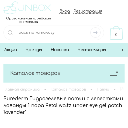
Вход
Регистрация
Оригинальная корейская
косметика
0
Акции
Бренды
Новинки
Бестселлеры
Каталог товаров
•
•
•
Pu
Главная страница
Каталог товаров
Патчи
Purederm Гидрогелевые патчи с лепестками
лаванды 1 пара Petal waltz under eye gel patch
‘lavender’