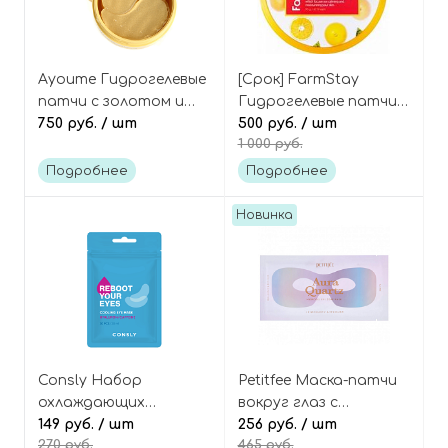
Ayoume Гидрогелевые
[Срок] FarmStay
патчи с золотом и
Гидрогелевые патчи с
муцином улитки, Gold
750 руб.
/ шт
витаминами DR-V8
500 руб.
/ шт
1 000 руб.
+ Snail Eye Patch
Vitamin hydrogel eye
patch
Подробнее
Подробнее
Новинка
Consly Набор
Petitfee Маска-патчи
охлаждающих
вокруг глаз с
тканевых патчей с
149 руб.
/ шт
кофеином и лавандой,
256 руб.
/ шт
270 руб.
465 руб.
гиалуроновой
Aura Quartz Hydrogel