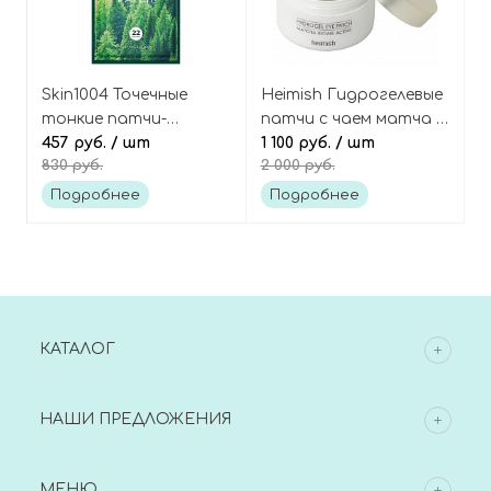
Skin1004 Точечные
Heimish Гидрогелевые
тонкие патчи-
патчи с чаем матча и
наклейки против
457 руб.
/ шт
пробиотиками
1 100 руб.
/ шт
830 руб.
2 000 руб.
прыщей, Tea-Trica Spot
Matcha Biome Active
Cover Patch
Hydrogel Eye Patch
Подробнее
Подробнее
КАТАЛОГ
НАШИ ПРЕДЛОЖЕНИЯ
МЕНЮ