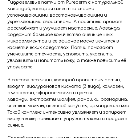
Гидрогелевые патчи от Purederm с натуральной
лавандой, которая известна своими
успокаивающими, восстанавливающими и
укрепляющими свойствами. А приятный аромат
расслабляет и улучшает настроение. Лаванда
содержит большое количество очень ценных
микроэлементов и её эфирное масло ценится в
косметических средствах. Патчи помогают
уменьшить отёчность, успокоить, укрепить,
увлажнить и напитать кожу, а также повысить её
упругость.
В состав эссенции, которой пропитаны патчи,
входят: гиалуроновая кислота (3 вида), коллаген,
аллантоин, эфирное масло и цветки
лаванды, экстракты шалфея, ромашки, розмарина,
цветков мальвы, цветной капусты, ирландского мха.
Такой комплекс интенсивно увлажняет и запирает
влагу в коже, повышает упругость кожи и придаёт
сияние.