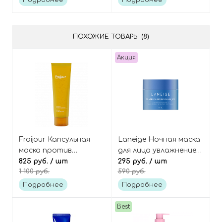
Подробнее
Подробнее
Crown
Garden
ПОХОЖИЕ ТОВАРЫ (8)
Акция
Fraijour Капсульная
Laneige Ночная маска
маска против
для лица увлажнение
пигментации с юдзу и
825 руб.
/ шт
Water sleeping mask
295 руб.
/ шт
1 100 руб.
590 руб.
мёдом Yuzu Honey
Anti-Mela Capsule
Подробнее
Подробнее
Mask
Best