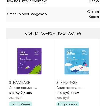
Кол-во штук в упаковке
1 маска
Южная
Страна производства
Корея
С ЭТИМ ТОВАРОМ ПОКУПАЮТ (8)
STEAMBASE
STEAMBASE
Согревающая
Согревающая
паровая маска для
154 руб.
/ шт
паровая маска для
154 руб.
/ шт
280 руб.
280 руб.
глаз «Лаванда» Daily
глаз «Пушистое
Eye Mask Lavender
облако» Daily Eye
Подробнее
Подробнее