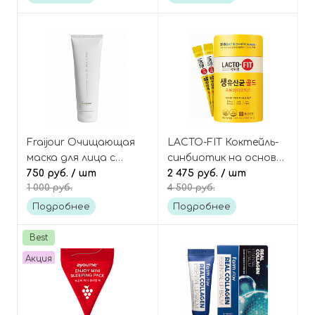
Blue Water
Mask Fleecy Cloud
Fraijour Очищающая
LACTO-FIT Коктейль-
маска для лица с
синбиотик на основе
растительными
750 руб.
/ шт
живых
2 475 руб.
/ шт
1 000 руб.
4 500 руб.
экстрактами Original
лактобактерий 50
Artemisia Steam Mask
саше Lacto-5X formula
Подробнее
Подробнее
Chong Kun Dang
Best
Акция