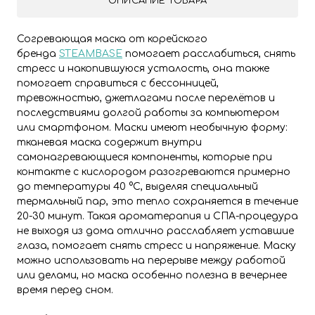
ОПИСАНИЕ ТОВАРА
Согревающая маска от корейского
бренда
STEAMBASE
помогает расслабиться, снять
стресс и накопившуюся усталость, она также
помогает справиться с бессонницей,
тревожностью, джетлагами после перелётов и
последствиями долгой работы за компьютером
или смартфоном. Маски имеют необычную форму:
тканевая маска содержит внутри
самонагревающиеся компоненты, которые при
контакте с кислородом разогреваются примерно
до температуры 40 °C, выделяя специальный
термальный пар, это тепло сохраняется в течение
20-30 минут. Такая ароматерапия и СПА-процедура
не выходя из дома отлично расслабляет уставшие
глаза, помогает снять стресс и напряжение. Маску
можно использовать на перерыве между работой
или делами, но маска особенно полезна в вечернее
время перед сном.