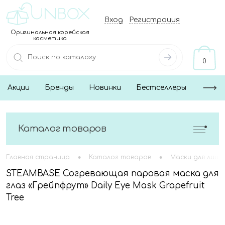
Вход
Регистрация
Оригинальная корейская
косметика
0
Акции
Бренды
Новинки
Бестселлеры
Каталог товаров
•
•
Главная страница
Каталог товаров
Маски для лица
STEAMBASE Согревающая паровая маска для
глаз «Грейпфрут» Daily Eye Mask Grapefruit
Tree