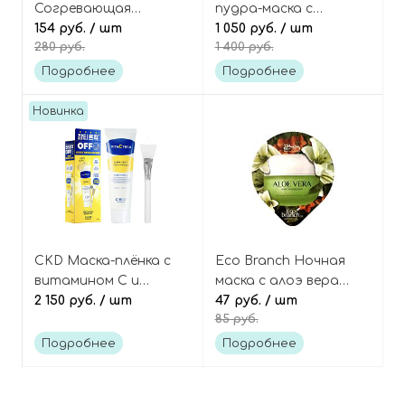
Согревающая
пудра-маска с
паровая маска для
154 руб.
/ шт
полынью и
1 050 руб.
/ шт
280 руб.
1 400 руб.
глаз «Без Аромата»,
мадекассосидом,
Daily Eyemask Untitled
Original Wormwood
Подробнее
Подробнее
Enzyme Cleansing Pack
Новинка
CKD Маска-плёнка с
Eco Branch Ночная
витамином С и
маска с алоэ вера
ниацинамидом (с
2 150 руб.
/ шт
увлажняющая (мини-
47 руб.
/ шт
85 руб.
лопаткой для
капсула), Aloe Vera
нанесения), Vita C Teca
Moist Sleeping Mask
Подробнее
Подробнее
Dark Spot Cream Pack