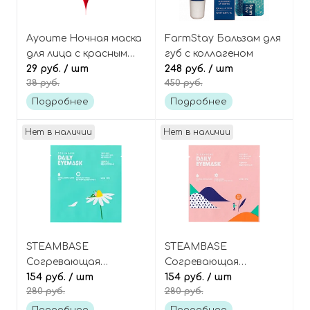
Ayoume Ночная маска
FarmStay Бальзам для
для лица с красным
губ с коллагеном
вином (пирамидка)
29 руб.
/ шт
248 руб.
/ шт
38 руб.
450 руб.
Enjoy mini sleeping
pack
Подробнее
Подробнее
Нет в наличии
Нет в наличии
STEAMBASE
STEAMBASE
Согревающая
Согревающая
паровая маска для
154 руб.
/ шт
паровая маска для
154 руб.
/ шт
280 руб.
280 руб.
глаз «Ромашка» Daily
глаз «Розовый сад»
Eye Mask Camomile
Daily Eye Mask Rose