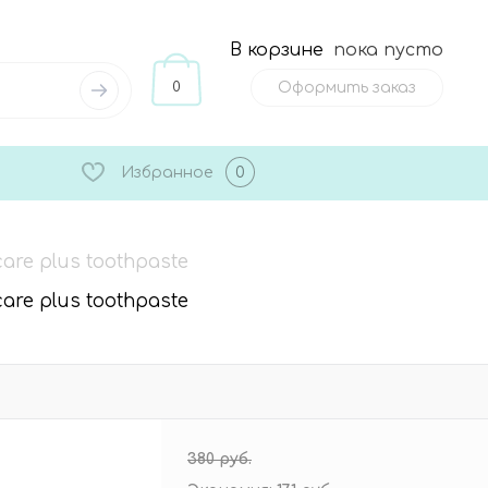
В корзине
пока пусто
0
Оформить заказ
Избранное
0
re plus toothpaste
re plus toothpaste
380 руб.