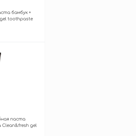
аста бамбук +
gel toothpaste
зину
убная паста
 Clean&fresh gel
coal & peppermint