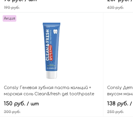
190 руб.
430 руб.
Акция
В корзину
Consly Гелевая зубная паста кальций +
Consly Дет
морская соль Clean&fresh gel toothpaste
вкусом манг
calcium & natural sea salt
Toothpast
150 руб.
138 руб.
/ шт
/
300 руб.
250 руб.
В корзину