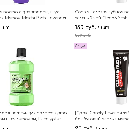
ая паста с дозатором, вкус
Consly Гелевая зубная п
я Мята», Meichi Push Lavender
зелёный чай Clean&fresh 
paste
bamboo & green tea
150 руб.
/ шт
/ шт
300 руб.
Акция
В корзину
В кор
ласкиватель для полости рта
[Срок] Consly Гелевая з
ом и ксилитолом, Eucalyptus
бамбуковый уголь + мята
thwash
toothpaste bamboo char
95 руб.
/ шт
/ шт