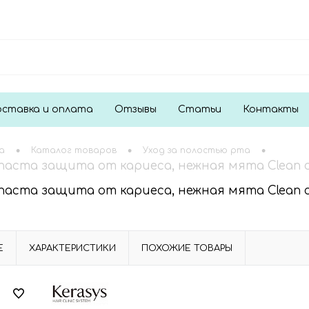
ставка и оплата
Отзывы
Статьи
Контакты
•
•
•
а
Каталог товаров
Уход за полостью рта
паста защита от кариеса, нежная мята Clean ca
паста защита от кариеса, нежная мята Clean ca
Е
ХАРАКТЕРИСТИКИ
ПОХОЖИЕ ТОВАРЫ