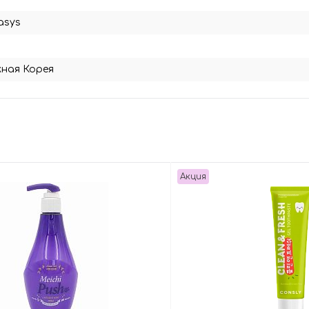
asys
ная Корея
Акция