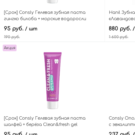
[Срок] Consly Гелевая зубная паста
Hanil Зубн
гингко билоба + морские водоросли
«Лавандова
Clean&fresh gel toothpaste ginkgo biloba &
Mint Tooth
95 руб.
880 руб.
/ шт
seaweed
190 руб.
1 600 руб.
Акция
В корзину
[Срок] Consly Гелевая зубная паста
Consly Опо
шалфей + берёза Clean&fresh gel
с эвкалипт
toothpaste sage & birch & pro-vitamin B5
Xylitol Mou
95 руб.
237 руб.
/ шт