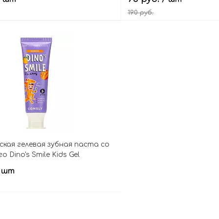
190 руб.
В корзину
В кор
ская гелевая зубная паста со
о Dino's Smile Kids Gel
e Mango
 шт
В корзину