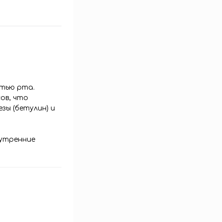
стью рта.
ов, что
ы (бетулин) и
нутренние