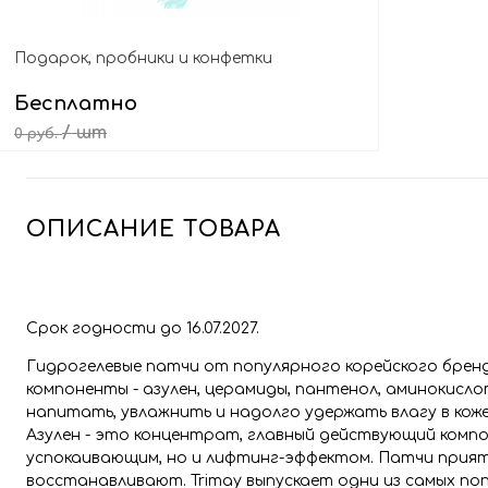
Подарок, пробники и конфетки
Бесплатно
/ шт
0 руб.
Выбрать подарок
ОПИСАНИЕ ТОВАРА
Cрок годности до 16.07.2027.
Гидрогелевые патчи от популярного корейского бре
компоненты - азулен, церамиды, пантенол, аминокисло
напитать, увлажнить и надолго удержать влагу в коже
Азулен - это концентрат, главный действующий комп
успокаивающим, но и лифтинг-эффектом. Патчи прия
восстанавливают. Trimay выпускает одни из самых по