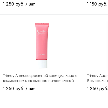
Niacinamide Melazero Vita Blanc Cream
нейропепт
1 250 руб.
1 150 руб
/ шт
NeuroPeptid
Cream
В корзину
Trimay Антивозрастной крем для лица с
Trimay Лиф
коллагеном и скваланом питательный,
Волюфилин
Triple Collagen P.Squalane Anti-Aging
LipodiPepti
1 250 руб.
1 250 руб
/ шт
Nourishing Cream