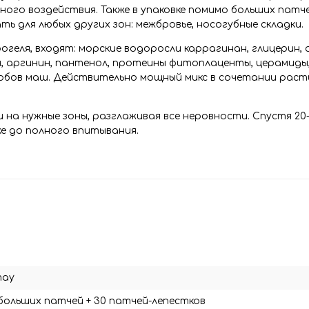
ого воздействия. Также в упаковке помимо больших патч
ь для любых других зон: межбровье, носогубные складки.
геля, входят: морские водоросли каррагинан, глицерин, 
ин, аргинин, пантенол, протеины фитоплаценты, церамиды,
бобов маш. Действительно мощный микс в сочетании рас
и на нужные зоны, разглаживая все неровности. Спустя 20
же до полного впитывания.
may
больших патчей + 30 патчей-лепестков