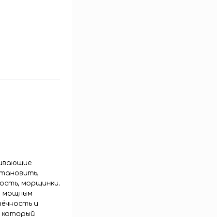
ливающие
становить,
ность, морщинки.
о мощным
тёчность и
, который