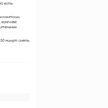
ей есть
аллантоин,
 комплекс
тительных
-30 минут снять