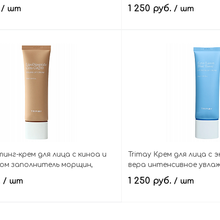
идами восстанавливающий,
противовоспалительный,
.
1 250 руб.
/ шт
/ шт
e LactoBiotic Ultra Repair
Biome Calm Derma Crea
В корзину
В кор
тинг-крем для лица с киноа и
Trimay Крем для лица с 
ом заполнитель морщин,
вера интенсивное увлаж
de Cera CoQ10 Volume Lift Cream
Blue Tansy Hydra Relief 
.
1 250 руб.
/ шт
/ шт