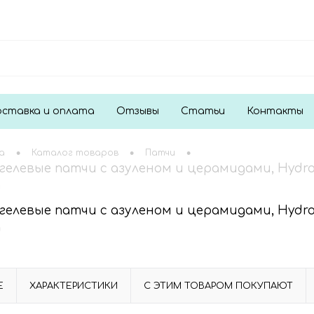
ставка и оплата
Отзывы
Статьи
Контакты
•
•
•
а
Каталог товаров
Патчи
гелевые патчи с азуленом и церамидами, Hydro Li
n
гелевые патчи с азуленом и церамидами, Hydro Li
n
Е
ХАРАКТЕРИСТИКИ
С ЭТИМ ТОВАРОМ ПОКУПАЮТ