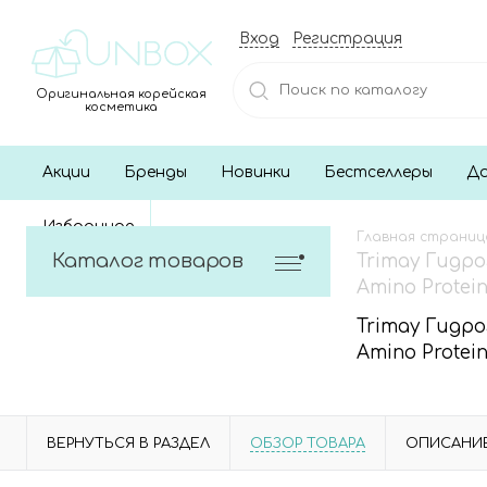
Вход
Регистрация
Оригинальная корейская
косметика
Акции
Бренды
Новинки
Бестселлеры
До
Избранное
Главная страниц
Каталог товаров
Trimay Гидро
Amino Protei
Trimay Гидро
Amino Protei
ВЕРНУТЬСЯ В РАЗДЕЛ
ОБЗОР ТОВАРА
ОПИСАНИ