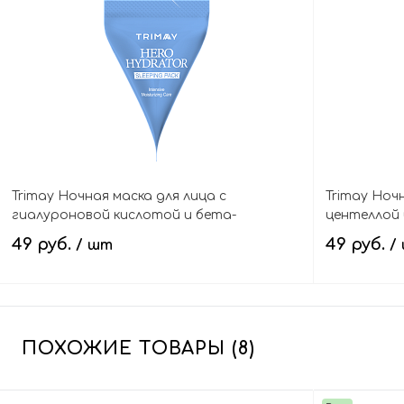
В корзину
Trimay Ночная маска для лица с
Trimay Ноч
гиалуроновой кислотой и бета-
центеллой 
глюканом (пирамидка), Hero Hydrator
Medicica Ca
49 руб.
49 руб.
/ шт
/
Sleeping Pack
В корзину
ПОХОЖИЕ ТОВАРЫ (8)