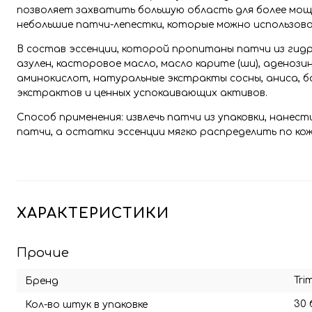
позволяет захватить большую область для более мощн
небольшие патчи-лепестки, которые можно использоват
В состав эссенции, которой пропитаны патчи из гидро
азулен, касторовое масло, масло карите (ши), аденоз
аминокислот, натуральные экстракты сосны, аниса, 
экстрактов и ценных успокаивающих активов.
Способ применения: извлечь патчи из упаковки, нанест
патчи, а остатки эссенции мягко распределить по ко
ХАРАКТЕРИСТИКИ
Прочие
Tri
Бренд
30 
Кол-во штук в упаковке