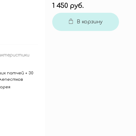
1 450 руб.
В корзину
актеристики
их патчей + 30
лепестков
орея