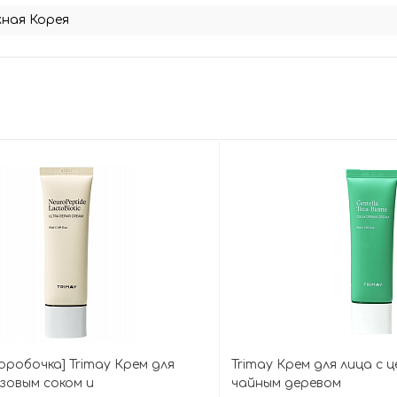
ная Корея
оробочка] Trimay Крем для
Trimay Крем для лица с 
ёзовым соком и
чайным деревом