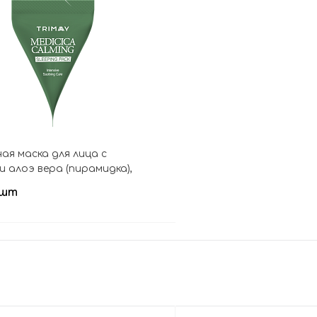
В корзину
В кор
ная маска для лица с
и алоэ вера (пирамидка),
lming Sleeping Pack
 шт
В корзину