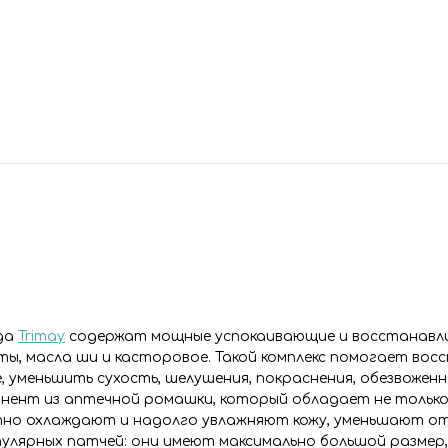
нда
Trimay
содержат мощные успокаивающие и восстанав
ты, масла ши и касторовое. Такой комплекс помогает вос
, уменьшить сухость, шелушения, покраснения, обезвожен
онент из аптечной ромашки, который обладает не тольк
тно охлаждают и надолго увлажняют кожу, уменьшают о
пулярных патчей: они имеют максимально большой размер