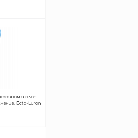
 Centella Teca-
m
зину
эктоином и алоэ
нение, Ecto-Luron
Cream