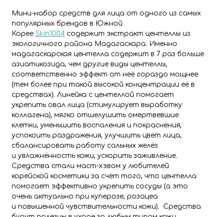
Мини-набор средств для лица от одного из самых
популярных брендов в Южной
Корее
Skin1004
содержит экстракт центеллы из
экологичного района Мадагаскара. Именно
мадагаскарская центелла содержит в 7 раз больше
азиатикозида, чем другие виды центеллы,
соответственно эффект от неё гораздо мощнее
(тем более при такой высокой концентрации её в
средствах). Линейка с центеллой помогает
укрепить овал лица (стимулирует выработку
коллагена), мягко отшелушить омертвевшие
клетки, уменьшить воспаления и покраснения,
успокоить раздражения, улучшить цвет лица,
сбалансировать работу сальных желёз
и увлажнённость кожи, ускорить заживление.
Средства стали маст-хэвом у любителей
корейской косметики за счёт того, что центелла
помогает эффективно укрепить сосуды (а это
очень актуально при куперозе, розацеа
и повышенной чувствительности кожи). Средства
будут полезны в уходе за любым типом кожи,