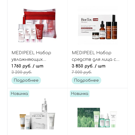
MEDIPEEL Набор
MEDIPEEL Набор
увлажняющих
средств для лица с
миниатюр для лица с
1 760 руб.
/ шт
ботокс-эффектом
3 850 руб.
/ шт
3 200 руб.
7 000 руб.
коллагеном и
Bor-tox 5 peptide multi
пептидами, 4
care kit
Подробнее
Подробнее
средства, Red Lacto
Collagen Skin Care Trial
Новинка
Новинка
Kit