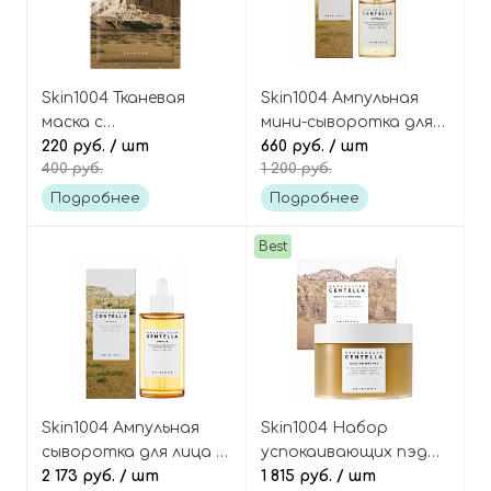
Skin1004 Тканевая
Skin1004 Ампульная
маска с
мини-сыворотка для
мадагаскарской
220 руб.
/ шт
лица с
660 руб.
/ шт
400 руб.
1 200 руб.
центеллой (51%),
мадагаскарской
Madagascar Centella
центеллой (100%),
Подробнее
Подробнее
Watergel Sheet
Madagascar Centella
Ampoule Mask
Ampoule 30 ml
Best
Skin1004 Ампульная
Skin1004 Набор
сыворотка для лица с
успокаивающих пэдов
мадагаскарской
2 173 руб.
/ шт
с мадагаскарской
1 815 руб.
/ шт