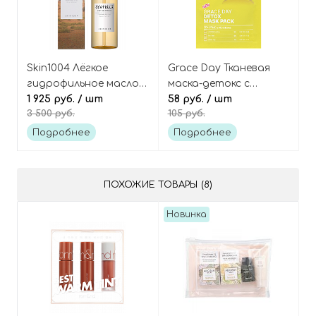
Skin1004 Лёгкое
Grace Day Тканевая
гидрофильное масло с
маска-детокс с
мадагаскарской
1 925 руб.
/ шт
центеллой азиатской
58 руб.
/ шт
3 500 руб.
105 руб.
центеллой,
Detox Mask Pack
Madagascar Centella
Подробнее
Подробнее
Light Cleansing Oil
ПОХОЖИЕ ТОВАРЫ (8)
Новинка