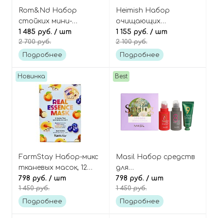
Rom&Nd Набор
Heimish Набор
стойких мини-
очищающих
тинтов, оттенок 01
1 485 руб.
/ шт
миниатюр для всех
1 155 руб.
/ шт
2 700 руб.
2 100 руб.
Warm Tone Pick, Best
типов кожи 4
Tint Edition
средства, Cleansing
Подробнее
Подробнее
Set
Новинка
Best
FarmStay Набор-микс
Masil Набор средств
тканевых масок, 12
для
шт, Real Essence Mask
798 руб.
/ шт
восстанавливающего
798 руб.
/ шт
1 450 руб.
1 450 руб.
12 Combo Pack
ухода за волосами, 3
шт, Hello Spring 3-8-9
Подробнее
Подробнее
Mini Spring Edition