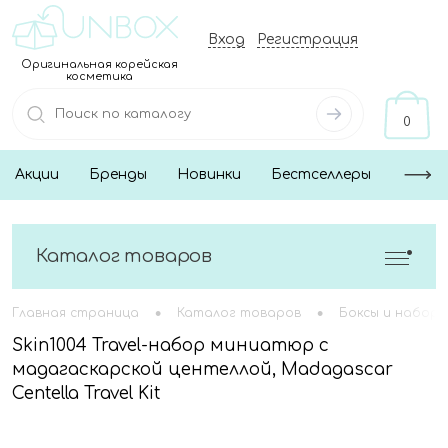
Вход
Регистрация
Оригинальная корейская
косметика
0
Акции
Бренды
Новинки
Бестселлеры
Каталог товаров
•
•
Главная страница
Каталог товаров
Боксы и наборы
Skin1004 Travel-набор миниатюр с
мадагаскарской центеллой, Madagascar
Centella Travel Kit