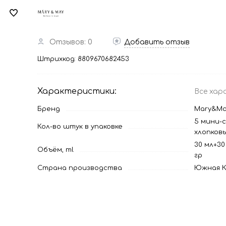
Отзывов: 0
Добавить отзыв
Штрихкод:
8809670682453
Характеристики:
Все хар
Бренд
Mary&Ma
5 мини-
Кол-во штук в упаковке
хлопков
30 мл+30
Объём, ml
гр
Страна производства
Южная К