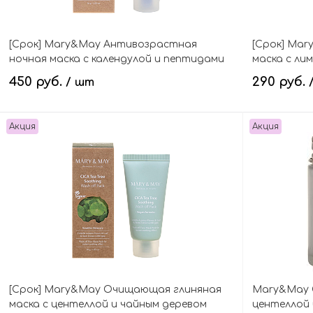
[Срок] Mary&May Антивозрастная
[Срок] Ma
ночная маска с календулой и пептидами
маска с ли
(мини) Calendula Peptide Ageless Sleeping
Lemon Niac
450 руб.
290 руб.
/ шт
Mask Mini
Mini
Акция
Акция
В корзину
[Срок] Mary&May Очищающая глиняная
Mary&May 
маска с центеллой и чайным деревом
центеллой 