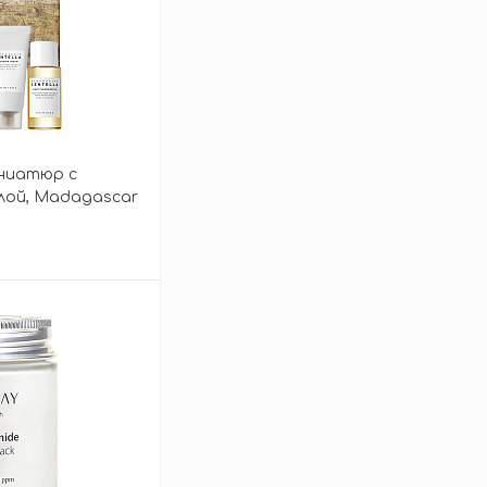
иниатюр с
лой, Madagascar
зину