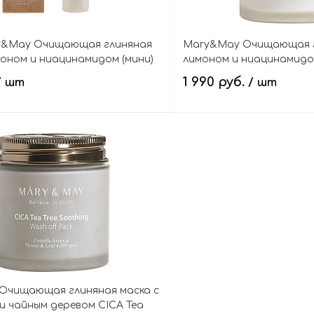
ry&May Очищающая глиняная
Mary&May Очищающая г
моном и ниацинамидом (мини)
лимоном и ниацинамид
inamide Glow Wash Off Pack
Niacinamide Glow Wash O
1 990 руб.
/ шт
/ шт
В корзину
В кор
Очищающая глиняная маска с
и чайным деревом CICA Tea