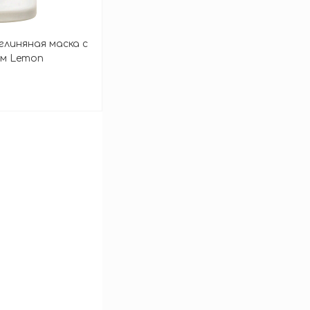
линяная маска с
ом Lemon
ff Pack
зину