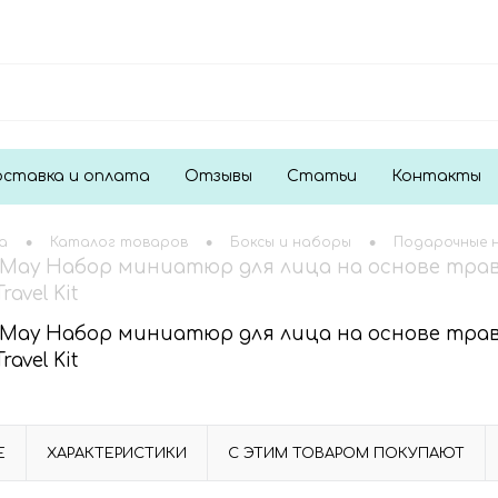
ставка и оплата
Отзывы
Статьи
Контакты
•
•
•
а
Каталог товаров
Боксы и наборы
Подарочные 
&May Набор миниатюр для лица на основе трав,
ravel Kit
&May Набор миниатюр для лица на основе трав,
ravel Kit
Е
ХАРАКТЕРИСТИКИ
С ЭТИМ ТОВАРОМ ПОКУПАЮТ