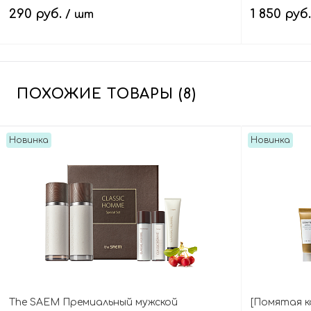
(мини) CICA Tea Tree Soothing Wash Off
Tree Soothi
290 руб.
1 850 руб
/ шт
Pack Mini
В корзину
ПОХОЖИЕ ТОВАРЫ (8)
Новинка
Новинка
The SAEM Премиальный мужской
[Помятая к