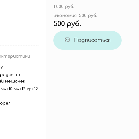
1 000 руб.
Экономия:
500 руб.
500 руб.
Подписаться
актеристики
y
средств +
ый мешочек
 мл+10 мл+12 гр+12
орея