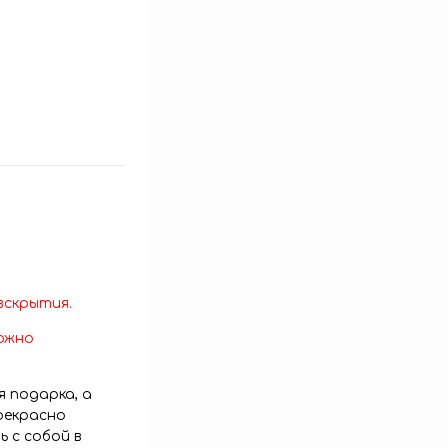
 вскрытия.
можно
 подарка, а
рекрасно
 с собой в