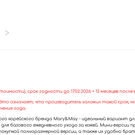
оимости), срок годности до 17.02.2026 + 12 месяцев после
 Это означает, что производитель заложил такой срок, 
чение года.
го корейского бренда Mary&May - идеальный вариант для
для базового ежедневного ухода за кожей. Мини-версии п
окупкой полноразмерной версии, а также их удобно брать