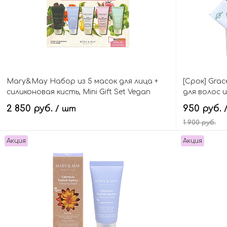
Mary&May Набор из 5 масок для лица +
[Срок] Gra
силиконовая кисть, Mini Gift Set Vegan
для волос и
Wash Off Mask
Essence Trav
2 850 руб.
950 руб.
/ шт
1 900 руб.
Акция
Акция
В корзину