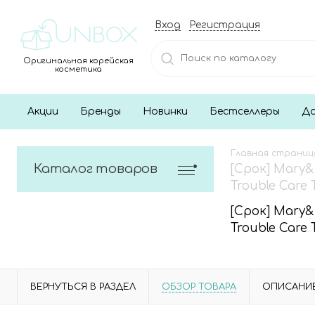
Вход
Регистрация
Оригинальная корейская
косметика
Акции
Бренды
Новинки
Бестселлеры
До
Главная страниц
Каталог товаров
[Срок] Mary
Trouble Care T
[Срок] Mary
Trouble Care T
ВЕРНУТЬСЯ В РАЗДЕЛ
ОБЗОР ТОВАРА
ОПИСАНИ