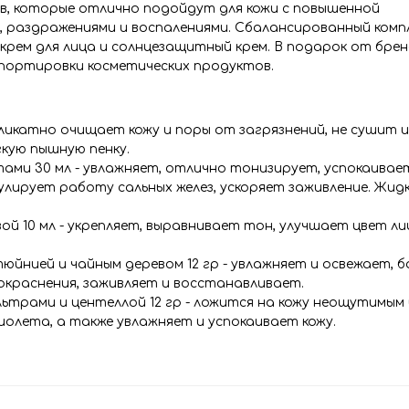
тв, которые отлично подойдут для кожи с повышенной
, раздражениями и воспалениями. Сбалансированный комп
рем для лица и солнцезащитный крем. В подарок от брен
спортировки косметических продуктов.
деликатно очищает кожу и поры от загрязнений, не сушит 
гкую пышную пенку.
ами 30 мл - увлажняет, отлично тонизирует, успокаивае
улирует работу сальных желез, ускоряет заживление. Жид
ой 10 мл - укрепляет, выравнивает тон, улучшает цвет ли
йнией и чайным деревом 12 гр - увлажняет и освежает, 
окраснения, заживляет и восстанавливает.
ьтрами и центеллой 12 гр - ложится на кожу неощутимым
олета, а также увлажняет и успокаивает кожу.