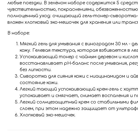
любые поездки. В зелёном наборе содержится 5 средс
чувствительностью, покраснениями, обезвоженностью
полноценный уход: очищающий гель-тонер-сыворотка-к
вложен хлопковый эко-мешочек для хранения или тран
В наборе:
Мягкий гель для умывания с виноградом 30 мл - 
кожу. Гелевая текстура, которая взбивается в ле
Успокаивающий тонер с чайным деревом и кислот
восстанавливает рН-баланс после умывания, рег
без липкости.
Сыворотка для сияния кожи с ниацинамидом и айв
состояние кожи.
Легкий тающий успокаивающий крем-гель с хауттю
успокаивает и смягчает, снимает воспаления и п
Легкий солнцезащитный крем со стабильными фил
слоем, при этом надежно защищает от ультрафи
Хлопковый эко-мешочек.