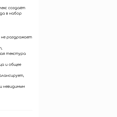
лекс создаёт
да в набор
и не раздражает
т,
кая текстура
ца и общее
балансирует,
 и невидимым