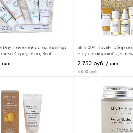
ce Day Travel-набор миниатюр
Skin1004 Travel-набор м
 тела 4 средства, Real
мадагаскарской центел
el Kit
Centella Travel Kit
2 750 руб.
/ шт
/ шт
5 000 руб.
В корзину
В кор