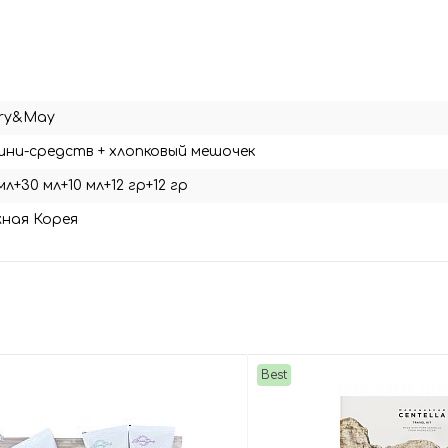
ry&May
ини-средств + хлопковый мешочек
мл+30 мл+10 мл+12 гр+12 гр
ная Корея
Best