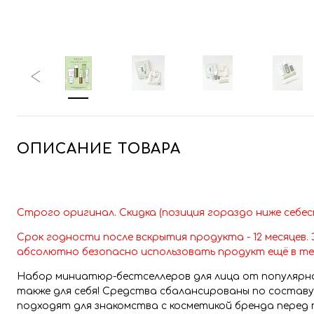
ОПИСАНИЕ ТОВАРА
Строго оригинал. Скидка (позиция гораздо ниже себест
Срок годности после вскрытия продукта - 12 месяцев.
абсолютно безопасно использовать продукт ещё в те
Набор миниатюр-бестселлеров для лица от популярно
также для себя! Средства сбалансированы по составу 
подходят для знакомства с косметикой бренда перед п