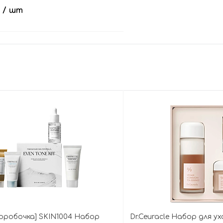
ng Wash Off Pack
.
/ шт
В корзину
оробочка] SKIN1004 Набор
Dr.Ceuracle Набор для ух