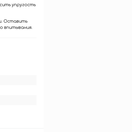
ысить упругость
ти. Оставить
го впитывания.