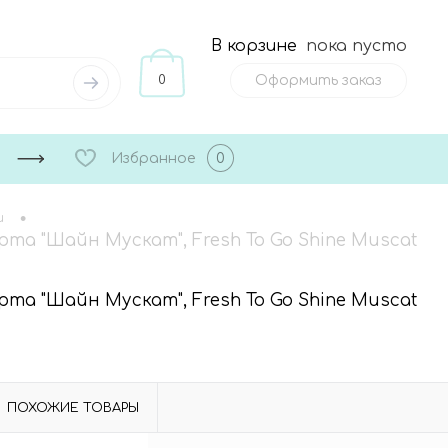
В корзине
пока пусто
0
Оформить заказ
Избранное
0
•
и
рта "Шайн Мускат", Fresh To Go Shine Muscat
рта "Шайн Мускат", Fresh To Go Shine Muscat
ПОХОЖИЕ ТОВАРЫ