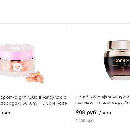
FarmStay Лифтинг-крем
оротка для лица в капсулах, с
клетками винограда, Gra
ноградом, 30 шт, F12 Care Rose
Wrinkle Lifting Cream
908 руб.
/ шт
/ шт
1 650 руб.