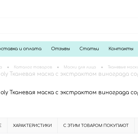
ставка и оплата
Отзывы
Статьи
Контакты
•
•
•
а
Каталог товаров
Маски для лица
Тканевые маск
Moly Тканевая маска с экстрактом винограда со
Moly Тканевая маска с экстрактом винограда со
Е
ХАРАКТЕРИСТИКИ
С ЭТИМ ТОВАРОМ ПОКУПАЮТ