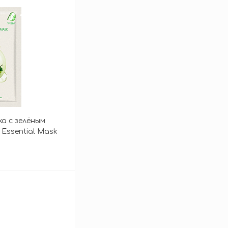
зину
ка с зелёным
Essential Mask
зину