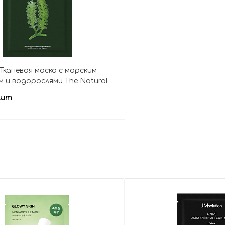
 Тканевая маска с морским
 и водорослями The Natural
Mask Moisture
 шт
В корзину