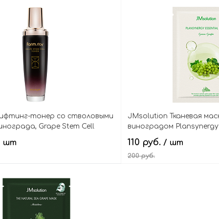
В корзину
В кор
Лифтинг-тонер со стволовыми
JMsolution Тканевая мас
инограда, Grape Stem Cell
виноградом Plansynergy 
Green Grape
110 руб.
/ шт
/ шт
200 руб.
В корзину
В кор