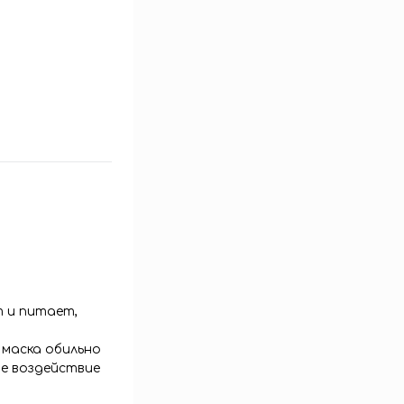
т и питает,
 маска обильно
ое воздействие