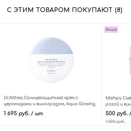
С ЭТИМ ТОВАРОМ ПОКУПАЮТ (8)
Акция
Dr.Althea Солнцезащитный крем с
Mishipy Сыв
церамидами и виноградом, Aqua Glowing
розой и ви
Sunscreen SPF50+ PA++++
1 695 руб.
500 руб.
/ шт
1 000 руб.