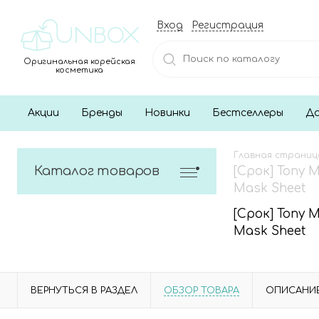
Вход
Регистрация
Оригинальная корейская
косметика
Акции
Бренды
Новинки
Бестселлеры
До
Главная страниц
Каталог товаров
[Срок] Tony 
Mask Sheet
[Срок] Tony 
Mask Sheet
ВЕРНУТЬСЯ В РАЗДЕЛ
ОБЗОР ТОВАРА
ОПИСАНИ