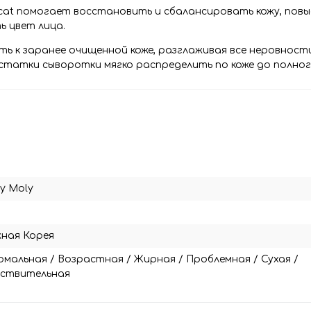
cat помогает восстановить и сбалансировать кожу, пов
ь цвет лица.
жить к заранее очищенной коже, разглаживая все неровнос
 остатки сыворотки мягко распределить по коже до полно
y Moly
ная Корея
рмальная
/
Возрастная
/
Жирная
/
Проблемная
/
Сухая
/
вствительная