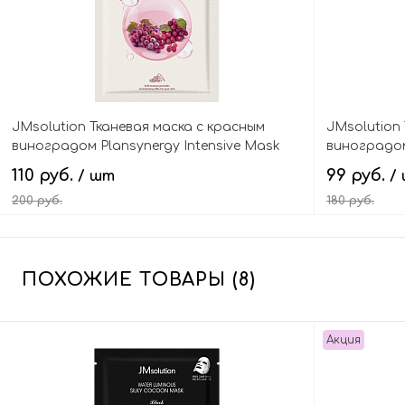
JMsolution Тканевая маска с красным
JMsolution
виноградом Plansynergy Intensive Mask
виноградом
Red Grape
Sea Grape 
110 руб.
99 руб.
/ шт
/
200 руб.
180 руб.
В корзину
ПОХОЖИЕ ТОВАРЫ (8)
Акция