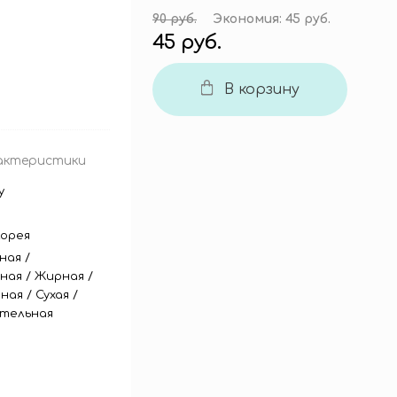
90 руб.
Экономия:
45 руб.
45 руб.
В корзину
актеристики
y
орея
ная
/
ная
/
Жирная
/
ная
/
Сухая
/
тельная