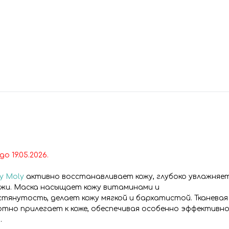
до 19
.05.2026.
y Moly
активно восстанавливает кожу, глубоко увлажняе
ожи. Маска насыщает кожу витаминами и
тянутость, делает кожу мягкой и бархатистой. Тканевая
тно прилегает к коже, обеспечивая особенно эффективн
.