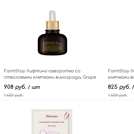
В корзину
FarmStay Лифтинг-сыворотка со
FarmStay 
стволовыми клетками винограда, Grape
клетками в
Stem Cell Brightening Ampoule
Toner
908 руб.
825 руб.
/ шт
1 650 руб.
1 500 руб.
В корзину