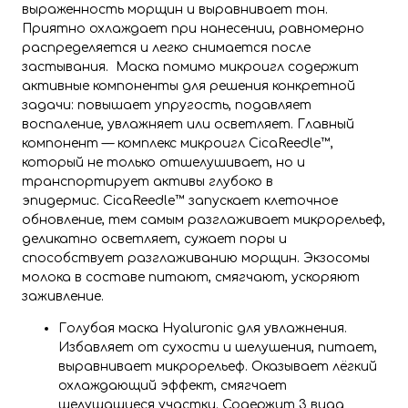
выраженность морщин и выравнивает тон.
Приятно охлаждает при нанесении, равномерно
распределяется и легко снимается после
застывания. Маска помимо микроигл содержит
активные компоненты для решения конкретной
задачи: повышает упругость, подавляет
воспаление, увлажняет или осветляет. Главный
компонент — комплекс микроигл CicaReedle™,
который не только отшелушивает, но и
транспортирует активы глубоко в
эпидермис. CicaReedle™ запускает клеточное
обновление, тем самым разглаживает микрорельеф,
деликатно осветляет, сужает поры и
способствует разглаживанию морщин. Экзосомы
молока в составе питают, смягчают, ускоряют
заживление.
Голубая маска
Hyaluronic для увлажнения.
Избавляет от сухости и шелушения, питает,
выравнивает микрорельеф. Оказывает лёгкий
охлаждающий эффект, смягчает
шелушащиеся участки. Содержит 3 вида