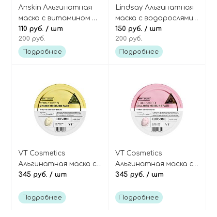
Anskin Альгинатная
Lindsay Альгинатная
маска с витамином С
маска с водорослями,
(на одно применение)
110 руб.
/ шт
глиной и углём,
150 руб.
/ шт
200 руб.
200 руб.
Vitamin-C modeling
Re:natural Modeling
mask mini
Mask Blackmud
Подробнее
Подробнее
Charcoal
VT Cosmetics
VT Cosmetics
Альгинатная маска с
Альгинатная маска с
витаминами и
345 руб.
/ шт
коллагеном и
345 руб.
/ шт
микроиглами
микроиглами
(спикулами), Reedle
(спикулами), Reedle
Подробнее
Подробнее
Shot EX Vitamin
Shot EX Collagen