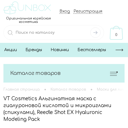
Вход
Регистрация
Оригинальная корейская
косметика
0
Акции
Бренды
Новинки
Бестселлеры
Каталог товаров
•
•
Главная страница
Каталог товаров
Маски для лица
VT Cosmetics Альгинатная маска с
гиалуроновой кислотой и микроиглами
(спикулами), Reedle Shot EX Hyaluronic
Modeling Pack