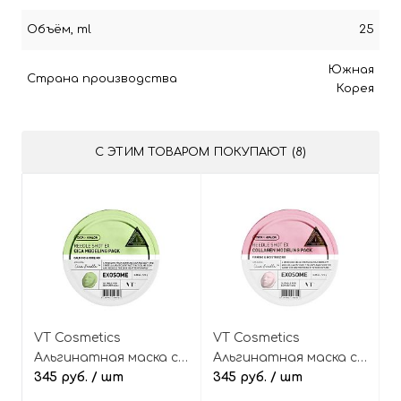
Объём, ml
25
Южная
Страна производства
Корея
С ЭТИМ ТОВАРОМ ПОКУПАЮТ (8)
VT Cosmetics
VT Cosmetics
Альгинатная маска с
Альгинатная маска с
центеллой и
345 руб.
/ шт
коллагеном и
345 руб.
/ шт
микроиглами
микроиглами