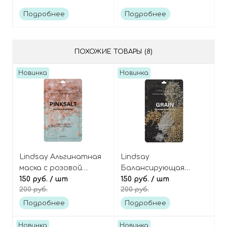
микроиглами
микроиглами
(спикулами) и
(спикулами) и
Подробнее
Подробнее
пептидами, Reedle
Волюфилином, Reedle
Shot Lifting Cream
Shot Lifting Serum
ПОХОЖИЕ ТОВАРЫ (8)
Новинка
Новинка
Lindsay Альгинатная
Lindsay
маска с розовой
Балансирующая
солью и гранатом
150 руб.
/ шт
альгинатная маска с
150 руб.
/ шт
200 руб.
200 руб.
(антиоксидантная),
комплексом злаков,
Re:natural Modeling
Re:natural Modeling
Подробнее
Подробнее
Mask Pink Salt
Mask Grain
Новинка
Новинка