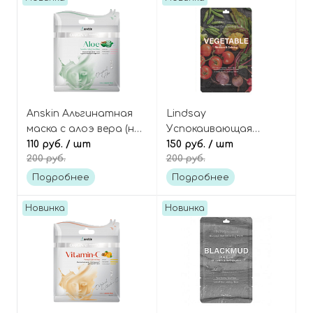
Anskin Альгинатная
Lindsay
маска с алоэ вера (на
Успокаивающая
одно применение) Aloe
110 руб.
/ шт
альгинатная маска с
150 руб.
/ шт
200 руб.
200 руб.
modeling mask mini
овощным комплексом,
Re:natural Modeling
Подробнее
Подробнее
Mask Vegetable
Новинка
Новинка