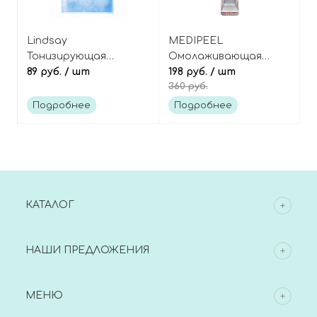
Lindsay
MEDIPEEL
Тонизирующая
Омолаживающая
смываемая маска-
89 руб.
/ шт
GLOW маска-плёнка с
198 руб.
/ шт
360 руб.
смузи для лица с
пептидами и
голубой спирулиной,
экзосомами, Peptide 9
Подробнее
Подробнее
Blue Spirulina Ice
Volume Bio Tox Glow
Smoothie Mask Wash
Wrapping Mask PRO
Off Pack
КАТАЛОГ
НАШИ ПРЕДЛОЖЕНИЯ
МЕНЮ