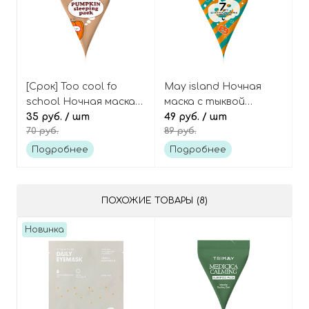
[Срок] Too cool fo
May island Ночная
school Ночная маска
маска с тыквой
для лица с тыквой
35 руб.
/ шт
пирамидка 7 Days
49 руб.
/ шт
70 руб.
89 руб.
(пирамидка) Pumpkin
secret healing pumpkin
sleeping pack
sleeping pack
Подробнее
Подробнее
ПОХОЖИЕ ТОВАРЫ (8)
Новинка