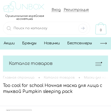
Вход
Регистрация
Оригинальная корейская
косметика
0
Акции
Бренды
Новинки
Бестселлеры
Каталог товаров
•
•
Главная страница
Каталог товаров
Маски для лица
Too cool for school Ночная маска для лица с
тыквой Pumpkin sleeping pack