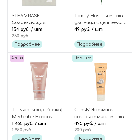
STEAMBASE
Trimay Ночная маска
Согревающая
для лица с центеллой
паровая маска для
154 руб.
/ шт
и алоэ вера
49 руб.
/ шт
280 руб.
глаз «Без Аромата»,
(пирамидка), Medicica
Daily Eyemask Untitled
Calming Sleeping Pack
Подробнее
Подробнее
Акция
Новинка
[Помятая коробочка]
Consly Энзимная
Medicube Ночная
ночная пилинг-маска с
маска-плёнка с
1 463 руб.
/ шт
тыквой и чиа, Wonder
495 руб.
/ шт
1 950 руб.
900 руб.
коллагеном и
Food Pumpkin and
церамидами, Collagen
Chia Peeling Sleeping
Подробнее
Подробнее