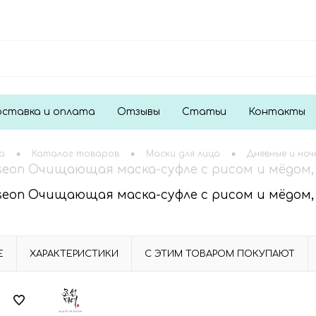
ставка и оплата
Отзывы
Статьи
Контакты
•
•
•
а
Каталог товаров
Маски для лица
Дневные и ноч
oseon Очищающая маска-суфле с рисом и мёдом, 
oseon Очищающая маска-суфле с рисом и мёдом, 
Е
ХАРАКТЕРИСТИКИ
С ЭТИМ ТОВАРОМ ПОКУПАЮТ