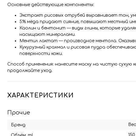
Основные действующие компоненты:
Экстракт рисовых отрубей выравнивает тон, ум
5% мёда придают сияние, повышают местный им
Каолин и бентонит — виды глины, которые удал
насыщают минералами.
Ментил лактат — производное ментола. Оказыва
Кукурузный крахмал и рисовая пудра обеспечива
поверхности кожи.
Способ применения: нанесите маску на чистую сухую кож
продолжайте уход.
ХАРАКТЕРИСТИКИ
Прочие
Bea
Бренд
150
Объём, ml