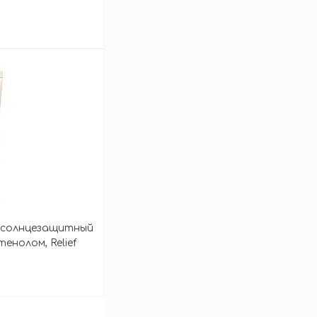
 Kit
зину
й солнцезащитный
енолом, Relief
PF50+ PA++++