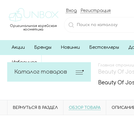
Вход
Регистрация
Оригинальная корейская
косметика
Акции
Бренды
Новинки
Бестселлеры
До
Избранное
Главная страниц
Каталог товаров
Beauty Of J
Beauty Of J
ВЕРНУТЬСЯ В РАЗДЕЛ
ОБЗОР ТОВАРА
ОПИСАНИ