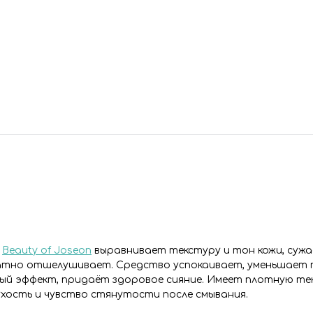
а
Beauty of Joseon
выравнивает текстуру и тон кожи, суж
катно отшелушивает. Средство успокаивает, уменьшает 
й эффект, придаёт здоровое сияние. Имеет плотную те
ухость и чувство стянутости после смывания.