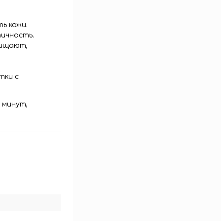
ь кожи.
ичность.
чищают,
тки с
 минут,