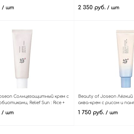
ling Gel
Hanbang Serum Discovery
.
2 350 руб.
/ шт
/ шт
В корзину
В кор
Joseon Солнцезащитный крем с
Beauty of Joseon Лёгки
биотиками, Relief Sun : Rice +
аква-крем с рисом и пант
SPF50+ PA++++
Sun Aqua-fresh Rice+B5 S
.
1 750 руб.
/ шт
/ шт