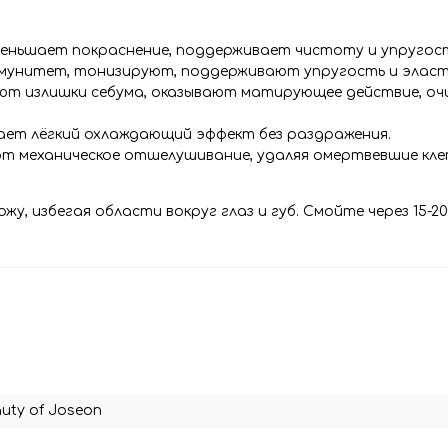
еньшает покраснение, поддерживает чистоту и упругост
мунитет, тонизируют, поддерживают упругость и эласт
яют излишки себума, оказывают матирующее действие, о
ет лёгкий охлаждающий эффект без раздражения.
ют механическое отшелушивание, удаляя омертвевшие кле
у, избегая области вокруг глаз и губ. Смойте через 15-20
uty of Joseon