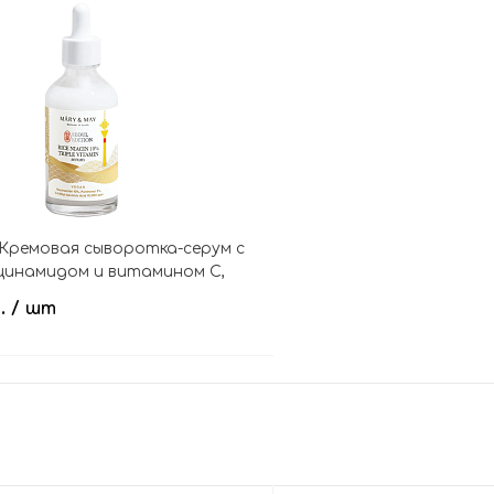
В корзину
В кор
Кремовая сыворотка-серум с
цинамидом и витамином С,
Niacin 10% Triple Vitamin Serum
б.
/ шт
on
В корзину