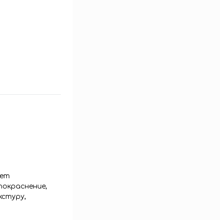
ает
покраснение,
кстуру,