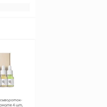
 сывороток-
ормате 4 шт,