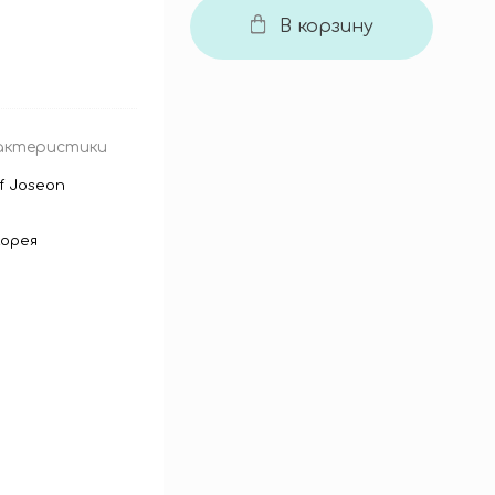
В корзину
актеристики
f Joseon
орея