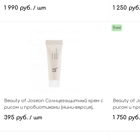
Replenishing Rice Milk
Blossom Pee
1 990 руб.
1 250 руб
/ шт
Best
В корзину
Beauty of Joseon Солнцезащитный крем с
Beauty of 
рисом и пробиотиками (мини-версия),
рисом и про
Relief Sun : Rice + Probiotics SPF50+ PA++++
Probiotics 
395 руб.
1 750 руб
/ шт
Mini