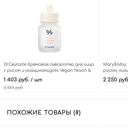
В корзину
Dr.Ceuracle Кремовая сыворотка для лица
Mary&May 
с рисом и ниацинамидом, Vegan Niacin &
рисом, ниа
Rice Ampoule
Vegan Rice 
1 403 руб.
2 250 ру
/ шт
Seoul Editi
2 550 руб.
В корзину
ПОХОЖИЕ ТОВАРЫ (8)