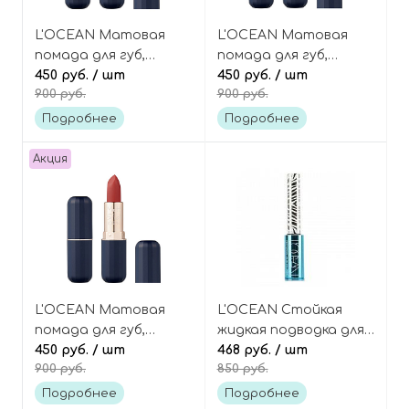
L'OCEAN Матовая
L'OCEAN Матовая
помада для губ,
помада для губ,
оттенок 06 Dolce
450 руб.
/ шт
оттенок 05 Brick
450 руб.
/ шт
900 руб.
900 руб.
Сhili, Reve Matt Stick
Crush, Reve Matt Stick
Подробнее
Подробнее
Акция
L'OCEAN Матовая
L'OCEAN Стойкая
помада для губ,
жидкая подводка для
оттенок 04 Natural
450 руб.
/ шт
глаз, оттенок 05
468 руб.
/ шт
900 руб.
850 руб.
Cherry, Reve Matt Stick
Burgundy Pearl,
Perfection Liquid Eye
Подробнее
Подробнее