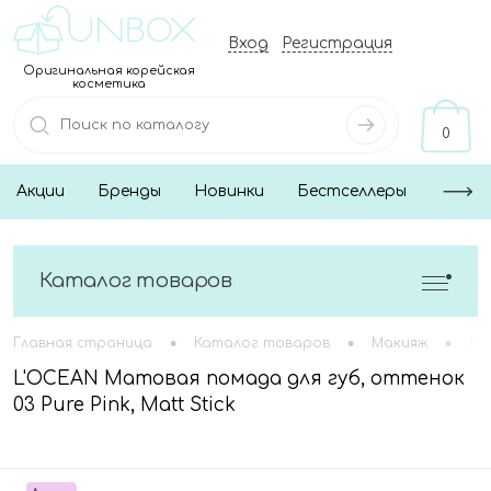
Вход
Регистрация
Оригинальная корейская
косметика
0
Акции
Бренды
Новинки
Бестселлеры
Каталог товаров
•
•
•
Главная страница
Каталог товаров
Макияж
Гу
L'OCEAN Матовая помада для губ, оттенок
03 Pure Pink, Matt Stick