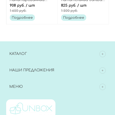
матовый тинт для
908 руб.
/ шт
для губ, оттенок 14
825 руб.
/ шт
1 650 руб.
1 500 руб.
губ c блюр-эффектом,
Dear Apple, Glasting
оттенок 17 Peach
Melting Balm
Подробнее
Подробнее
Down, Inapsquare Blur
Fudge Tint
КАТАЛОГ
НАШИ ПРЕДЛОЖЕНИЯ
МЕНЮ