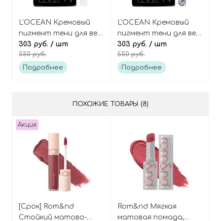
L'OCEAN Кремовый
L'OCEAN Кремовый
пигмент тени для век,
пигмент тени для век,
оттенок 18 Crystal
303 руб.
/ шт
оттенок 23 Chloe
303 руб.
/ шт
550 руб.
550 руб.
White, Creamy Pigment
Grey, Creamy Pigment
Eye Shadow
Eye Shadow
Подробнее
Подробнее
ПОХОЖИЕ ТОВАРЫ (8)
Акция
[Срок] Rom&nd
Rom&nd Мягкая
Стойкий матово-
матовая помада,