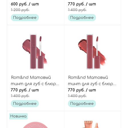
вельветовый тинт
600 руб.
/ шт
оттенок 01 Dusty Pink
770 руб.
/ шт
1 200 руб.
1 400 руб.
для губ, оттенок 16
Zero Matte Lipstick
Burny Nude, Zero Velvet
Подробнее
Подробнее
Tint
Rom&nd Матовый
Rom&nd Матовый
тинт для губ с блюр-
тинт для губ с блюр-
эффектом, оттенок
770 руб.
/ шт
эффектом, оттенок
770 руб.
/ шт
1 400 руб.
1 400 руб.
06 Mauvish, Blur Fudge
02 Rosiental, Blur
Tint
Fudge Tint
Подробнее
Подробнее
Новинка