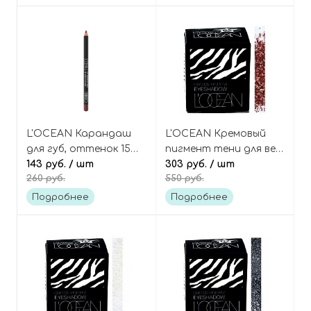
Liner
L'OCEAN Карандаш
L'OCEAN Кремовый
для губ, оттенок 15
пигмент тени для век,
Black Rose, Lip Liner
143 руб.
/ шт
оттенок 17 Lucy
303 руб.
/ шт
260 руб.
550 руб.
Wood Pencil
Burgundy, Creamy
Pigment Eye Shadow
Подробнее
Подробнее