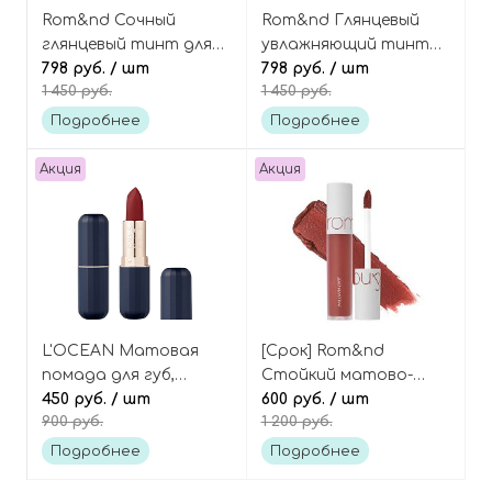
Rom&nd Сочный
Rom&nd Глянцевый
глянцевый тинт для
увлажняющий тинт
губ, оттенок 10 Nudy
798 руб.
/ шт
для губ, оттенок 05
798 руб.
/ шт
1 450 руб.
1 450 руб.
Peanut, Juicy Lasting
Taffy, Dewy-ful Water
Tint
Tint
Подробнее
Подробнее
Акция
Акция
L'OCEAN Матовая
[Срок] Rom&nd
помада для губ,
Стойкий матово-
оттенок 06 Dolce
450 руб.
/ шт
вельветовый тинт
600 руб.
/ шт
900 руб.
1 200 руб.
Сhili, Reve Matt Stick
для губ, оттенок 05
Witty, Zero Velvet Tint
Подробнее
Подробнее