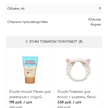
Объём, ml
9
Южная
Страна производства
Корея
С ЭТИМ ТОВАРОМ ПОКУПАЮТ (8)
Etude House Пенка для
Etude Повязка для
умывания с содой
волос с ушками, белая,
мини Baking powder
198 руб.
/ шт
My Beauty Tool Lovely
358 руб.
/ шт
360 руб.
650 руб.
B.B. deep cleansing
Etti Hair Band