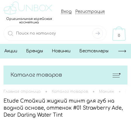
Вход
Регистрация
Оригинальная корейская
косметика
0
Акции
Бренды
Новинки
Бестселлеры
Каталог товаров
•
•
•
Главная страница
Каталог товаров
Макияж
Гу
Etude Стойкий жидкий тинт для губ на
водной основе, оттенок #01 Strawberry Ade,
Dear Darling Water Tint