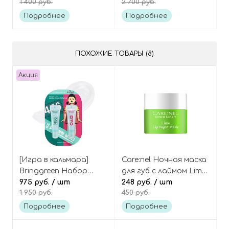
1 400 руб.
2 700 руб.
Honey Lip Balm
Cool Tone Pick, Best
Tint Edition
Подробнее
Подробнее
ПОХОЖИЕ ТОВАРЫ (8)
Акция
[Игра в кальмара]
Care:nel Ночная маска
Bringgreen Набор
для губ с лаймом Lime
бальзамов для губ с
975 руб.
/ шт
lip night mask
248 руб.
/ шт
1 950 руб.
450 руб.
бамбуком и
гиалуроновой
Подробнее
Подробнее
кислотой, 2 шт,
Bamboo Hyalu Lip