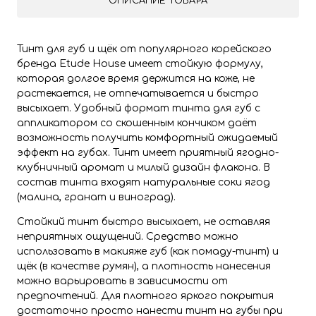
ОПИСАНИЕ ТОВАРА
Тинт для губ и щёк от популярного корейского
бренда Etude House имеет стойкую формулу,
которая долгое время держится на коже, не
растекается, не отпечатывается и быстро
высыхает. Удобный формат тинта для губ с
аппликатором со скошенным кончиком даёт
возможность получить комфортный ожидаемый
эффект на губах. Тинт имеет приятный ягодно-
клубничный аромат и милый дизайн флакона. В
состав тинта входят натуральные соки ягод
(малина, гранат и виноград).
Стойкий тинт быстро высыхает, не оставляя
неприятных ощущений. Средство можно
использовать в макияже губ (как помаду-тинт) и
щёк (в качестве румян), а плотность нанесения
можно варьировать в зависимости от
предпочтений. Для плотного яркого покрытия
достаточно просто нанести тинт на губы при