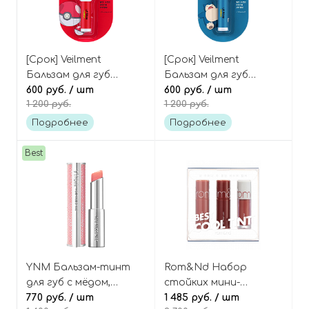
[Срок] Veilment
[Срок] Veilment
Бальзам для губ
Бальзам для губ
Покемон «Покебол»
600 руб.
/ шт
Покемон «Снорлакс»
600 руб.
/ шт
1 200 руб.
1 200 руб.
Pokemon Pocket-ball
Pokemon Snorlax
Vitamin Lip Balm
Vitamin Lip Balm
Подробнее
Подробнее
Best
YNM Бальзам-тинт
Rom&Nd Набор
для губ с мёдом,
стойких мини-
оттенок Light Pink
770 руб.
/ шт
тинтов, оттенок 02
1 485 руб.
/ шт