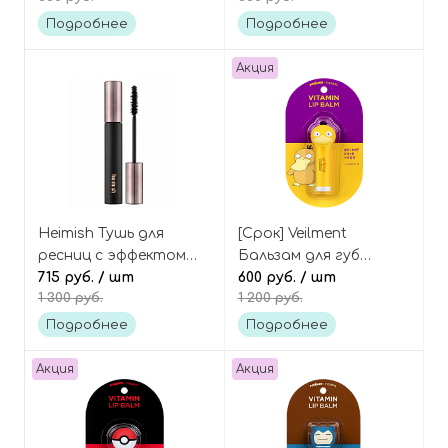
foam
Подробнее
Подробнее
Акция
Heimish Тушь для
[Срок] Veilment
ресниц с эффектом
Бальзам для губ
объёма чёрная, Dailism
715 руб.
/ шт
Покемон «Псайдак»
600 руб.
/ шт
1 300 руб.
1 200 руб.
Smudge Stop Mascara
Pokemon Psyduck
Volume
Vitamin Lip Balm
Подробнее
Подробнее
Акция
Акция