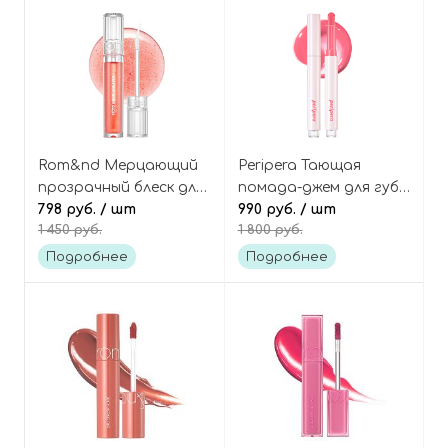
Essence
Rom&nd Мерцающий
Peripera Тающая
прозрачный блеск для
помада-джем для губ,
губ "Жидкое стекло",
798 руб.
/ шт
оттенок 02 Berry Milk
990 руб.
/ шт
1 450 руб.
1 800 руб.
оттенок 01 Sanho
Tea, Heart Jam Glow
Crush, Glasting Water
Lip
Подробнее
Подробнее
Gloss