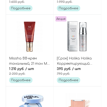
1 600 руб.
1 990 руб.
Moonkissed Veil, See-
оттенок 01 Glam,
Through Veillighter
Artclass By Rodin
Подробнее
Подробнее
Highlighter Enlumineur
Акция
Missha BB-крем
[Срок] Holika Holika
тональный, 21 тон M
Корректирующий
Perfect cover B.B Cream
1 210 руб.
/ шт
праймер с цветовыми
395 руб.
/ шт
2 200 руб.
790 руб.
капсулами, Naked Face
Balancing Primer
Подробнее
Подробнее