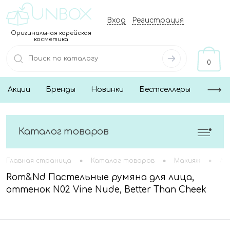
Вход
Регистрация
Оригинальная корейская
косметика
0
Акции
Бренды
Новинки
Бестселлеры
Каталог товаров
•
•
•
Главная страница
Каталог товаров
Макияж
Ли
Rom&Nd Пастельные румяна для лица,
оттенок N02 Vine Nude, Better Than Cheek