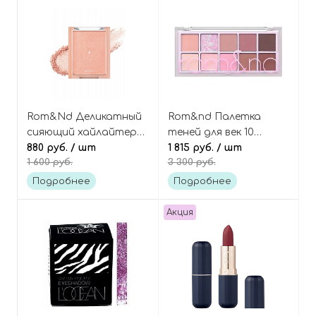
Rom&Nd Деликатный
Rom&nd Палетка
сияющий хайлайтер
теней для век 10
для лица, оттенок 01
880 руб.
/ шт
цветов, оттенок #09
1 815 руб.
/ шт
1 600 руб.
3 300 руб.
Sunkissed Veil, See-
Dreamy Lilac Garden,
Through Veillighter
Better Than Palette
Подробнее
Подробнее
Акция