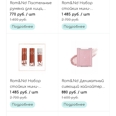
Rom&Nd Пастельные
Rom&Nd Набор
румяна для лица,
стойких мини-
оттенок C02
770 руб.
/ шт
тинтов, оттенок 02
1 485 руб.
/ шт
1 400 руб.
2 700 руб.
Blueberry Chip, Better
Cool Tone Pick, Best
Than Cheek
Tint Edition
Подробнее
Подробнее
Rom&Nd Набор
Rom&Nd Деликатный
стойких мини-
сияющий хайлайтер
тинтов, оттенок 01
1 485 руб.
/ шт
для лица, оттенок 02
880 руб.
/ шт
2 700 руб.
1 600 руб.
Warm Tone Pick, Best
Moonkissed Veil, See-
Tint Edition
Through Veillighter
Подробнее
Подробнее