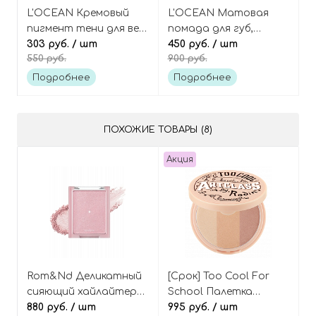
L'OCEAN Кремовый
L'OCEAN Матовая
пигмент тени для век,
помада для губ,
оттенок 22 Isabella
303 руб.
/ шт
оттенок 05 Brick
450 руб.
/ шт
550 руб.
900 руб.
Violet, Creamy Pigment
Crush, Reve Matt Stick
Eye Shadow
Подробнее
Подробнее
ПОХОЖИЕ ТОВАРЫ (8)
Акция
Rom&Nd Деликатный
[Срок] Too Cool For
сияющий хайлайтер
School Палетка
для лица, оттенок 02
880 руб.
/ шт
хайлайтеров 3в1,
995 руб.
/ шт