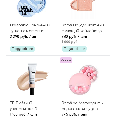
Unleashia Тональный
Rom&Nd Деликатный
кушон с матовым
сияющий хайлайтер
финишем, оттенок
2 290 руб.
/ шт
для лица, оттенок 01
880 руб.
/ шт
1 600 руб.
21C, Babe Skin Baby
Sunkissed Veil, See-
Blue Cushion SPF40
Through Veillighter
Подробнее
Подробнее
PA++
Акция
TFIT Лёгкий
Rom&nd Метеориты
увлажняющий
мерцающая пудра-
тональный флюид,
1 100 руб.
/ шт
вуаль в шариках,
975 руб.
/ шт