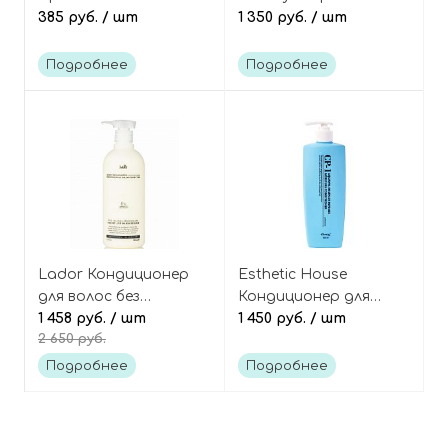
кондиционер для
385 руб.
/ шт
выпадения волос с
1 350 руб.
/ шт
волос 100 мл
кофеином и биотином,
CP-1 Caffeine Shampoo
Подробнее
Подробнее
Lador Кондиционер
Esthetic House
для волос без
Кондиционер для
силиконов
1 458 руб.
/ шт
волос увлажняющий
1 450 руб.
/ шт
2 650 руб.
увлажняющий Moisture
500 мл CP-1 Aquaxyl
balancing daily clinic
complex intense
Подробнее
Подробнее
shampoo
moisture conditioner
500 ml