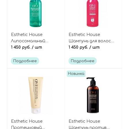
Esthetic House
Esthetic House
Липосомальный
Шампунь для волос
шампунь-бустер для
1 450 руб.
/ шт
восстанавливающий
1 450 руб.
/ шт
объёма волос, CP-1
3 seconds hair fill-up
Volume Booster
shampoo
Подробнее
Подробнее
Shampoo
Новинка
Esthetic House
Esthetic House
Протеиновый
Шампунь против