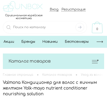
Вход
Регистрация
Оригинальная корейская
косметика
0
Акции
Бренды
Новинки
Бестселлеры
Каталог товаров
•
•
Главная страница
Каталог товаров
Уход за волоса
Valmona Кондиционер для волос с яичным
желтком Yolk-mayo nutrient conditioner
nourishing solution