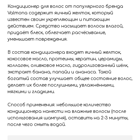
Кондиционер для волос от популярного бренда
Valmona содержит яичный желток, который
известен своим укрепляющим и питающим
действием. Средство насыщает волосы влагой,
придаёт блеск, облегчает расчёсывание,
уменьшает повреждения.
В состав кондиционера входят яичный желток,
кокосовое масло, протеины, кератин, церамиды,
коллаген, оливковое масло, гидролизованный шёлк,
экстракт банана, папайи и ананаса. Такой
богатый состав улучшает общее состояние волос,
делает их более послушными, увлажнёнными,
мягкими и гладкими.
Способ применения: небольшое количество
кондиционера нанести на влажные волосы (после
использования шампуня), оставить на 2-3 минуты,
после чего смыть водой.