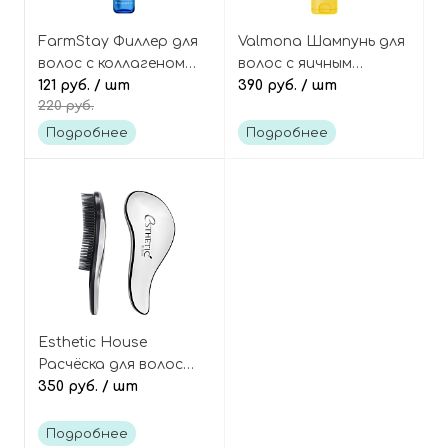
FarmStay Филлер для
Valmona Шампунь для
волос с коллагеном
волос с яичным
(ампула) Collagen
121 руб.
/ шт
желтком Yolk-mayo
390 руб.
/ шт
220 руб.
water full moist
shampoo nourishing
treatment hair filler
solution
Подробнее
Подробнее
Esthetic House
Расчёска для волос
серебряная
350 руб.
/ шт
Подробнее