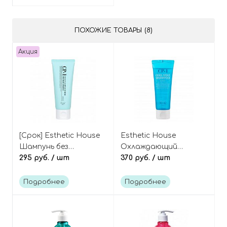
ПОХОЖИЕ ТОВАРЫ (8)
Акция
[Срок] Esthetic House
Esthetic House
Шампунь без
Охлаждающий
сульфатов
295 руб.
/ шт
шампунь для волос
370 руб.
/ шт
увлажняющий 100 мл
CP-1 Head Spa Cool
CP-1 Aquaxyl complex
Mint Shampoo mini
Подробнее
Подробнее
intense moisture
shampoo 100 ml