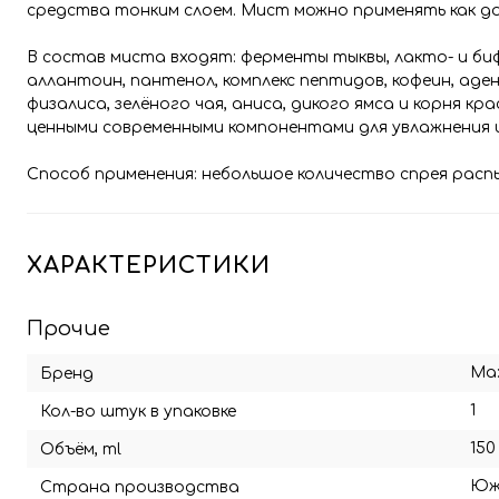
средства тонким слоем. Мист можно применять как до 
В состав миста входят: ферменты тыквы, лакто- и би
аллантоин, пантенол, комплекс пептидов, кофеин, аде
физалиса, зелёного чая, аниса, дикого ямса и корня 
ценными современными компонентами для увлажнения и
Способ применения: небольшое количество спрея распы
ХАРАКТЕРИСТИКИ
Прочие
Ma:
Бренд
1
Кол-во штук в упаковке
150
Объём, ml
Юж
Страна производства