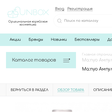
Вход
Регистрация
Оригинальная корейская
косметика
Акции
Бренды
Новинки
Бестселлеры
До
Главная страниц
Каталог товаров
Ma:nyo Ампу
Ma:nyo Ампу
ВЕРНУТЬСЯ В РАЗДЕЛ
ОБЗОР ТОВАРА
ОПИСАНИ