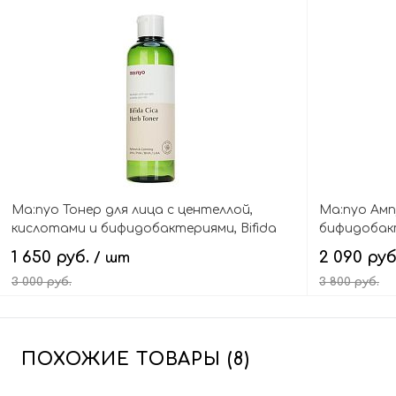
В корзину
Ma:nyo Тонер для лица с центеллой,
Ma:nyo Амп
кислотами и бифидобактериями, Bifida
бифидобакт
cica herb toner
toner
1 650 руб.
2 090 ру
/ шт
3 000 руб.
3 800 руб.
В корзину
ПОХОЖИЕ ТОВАРЫ (8)