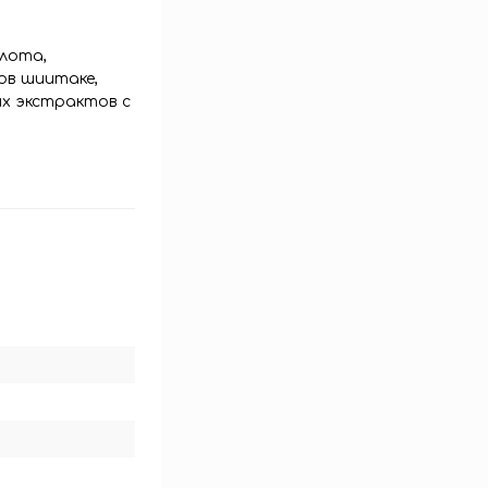
слота,
ов шиитаке,
ых экстрактов с