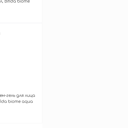
 Bifida biome
e recovery 30 ml
зину
м-гель для лица
fida biome aqua