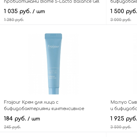
пробиотиками Biome 5-Lacto Balance Gel
бифидобакт
Cleanser
Bifida Bio
1 035 руб.
1 500 руб
/ шт
1 380 руб.
3 000 руб.
В корзину
Fraijour Крем для лица с
Ma:nyo Сыв
бифидобактериями «интенсивное
и бифидобак
питание» (мини) Pro-moisture intensive
serum
184 руб.
1 925 руб
/ шт
cream mini
245 руб.
3 500 руб.