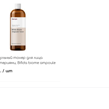
В корзину
В кор
ульный тонер для лица
ериями, Bifida biome ampoule
б.
/ шт
В корзину