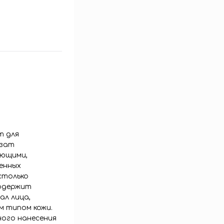
т для
изат
ающими,
енных
столько
содержит
ал лица,
м типом кожи.
ного нанесения