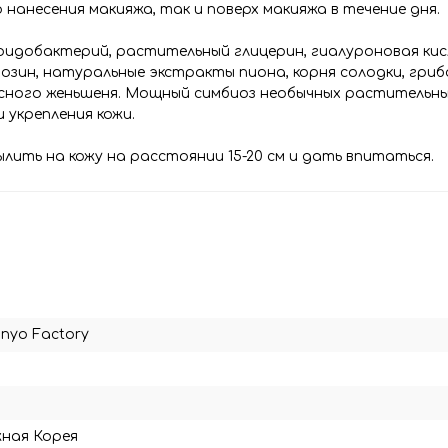
нанесения макияжа, так и поверх макияжа в течение дня.
фидобактерий, растительный глицерин, гиалуроновая ки
нозин, натуральные экстракты пиона, корня солодки, гриб
красного женьшеня. Мощный симбиоз необычных растительн
 укрепления кожи.
лить на кожу на расстоянии 15-20 см и дать впитаться.
nyo Factory
ная Корея