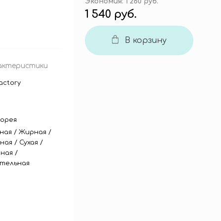
Экономия:
1 260 руб.
1 540 руб.
В корзину
актеристики
actory
орея
ная
/
Жирная
/
ная
/
Сухая
/
ная
/
тельная