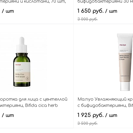
ериями и кислотами, 70 шт,
бифидобактериями 30 мл,
me Ampoule Pad
complex ampoule intensiv
.
1 650 руб.
/ шт
/ шт
3 000 руб.
В корзину
В кор
оротка для лица c центеллой
Ma:nyo Увлажняющий кре
териями, Bifida cica herb
с бифидобактериями, Bi
barrier cream
.
1 925 руб.
/ шт
/ шт
3 500 руб.