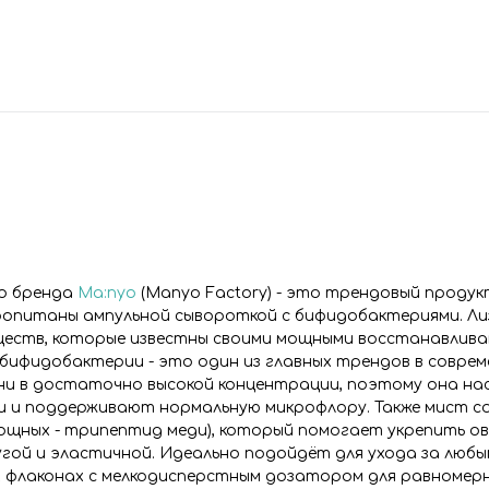
го бренда
Ma:nyo
(Manyo Factory) - это трендовый продук
пропитаны ампульной сывороткой с бифидобактериями. Л
еществ, которые известны своими мощными восстанавлив
бифидобактерии - это один из главных трендов в соврем
 они в достаточно высокой концентрации, поэтому она на
и и поддерживают нормальную микрофлору. Также мист 
мощных - трипептид меди), который помогает укрепить ов
угой и эластичной. Идеально подойдёт для ухода за любы
 флаконах с мелкодисперстным дозатором для равномер