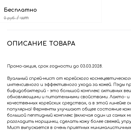
Бесплатно
/ шт
0 руб.
Выбрать подарок
ОПИСАНИЕ ТОВАРА
Промо-акция, срок годности до 03.03.2028.
Вуальный спрей-мист от корейского космецевтическо
интенсивного и эффективного ухода за кожей. Пэды 
бифидобактерий - это большой комплекс активных в
обновляющими и питательными свойствами. Лакто- и 
качественных корейских средствах, а в этой линейке
популярна! Ферменты улучшают общее состояние кож
большой пептидный комплекс (включая один из самых 
разгладить морщинки, сделать кожу более свежей, упр
Мист выпускается в очень приятных минималистичных