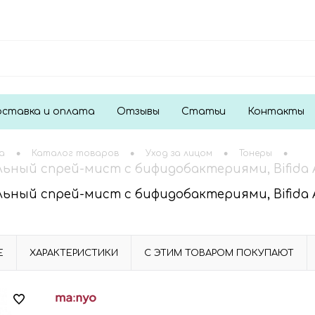
ставка и оплата
Отзывы
Статьи
Контакты
•
•
•
•
а
Каталог товаров
Уход за лицом
Тонеры
льный спрей-мист с бифидобактериями, Bifida 
льный спрей-мист с бифидобактериями, Bifida 
Е
ХАРАКТЕРИСТИКИ
С ЭТИМ ТОВАРОМ ПОКУПАЮТ