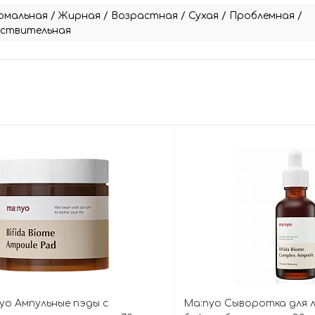
рмальная
/
Жирная
/
Возрастная
/
Сухая
/
Проблемная
/
вствительная
nyo Ампульные пэды с
Ma:nyo Сыворотка для л