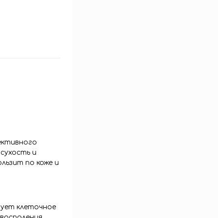
ективного
сухость и
льзит по коже и
рует клеточное
воспаления,