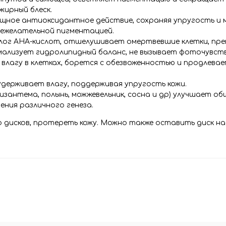
жирный блеск.
ощное антиоксидантное действие, сохраняя упругость и
нежелательной пигментацией.
алог АНА-кислот, отшелушивает омертвевшие клетки, пр
рмализует гидролипидный баланс, не вызывает фоточувст
 влагу в клетках, борется с обезвоженностью и продлев
держивает влагу, поддерживая упругость кожи.
зантема, полынь, можжевельник, сосна и др) улучшает о
ения различного генеза.
ко дисков, протереть кожу. Можно также оставить диск на 