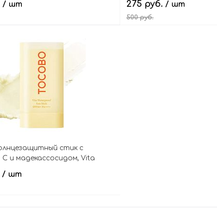
.
275 руб.
/ шт
/ шт
500 руб.
В корзину
В кор
лнцезащитный стик с
С и мадекассосидом, Vita
Sun Stick SPF50+ PA++++
.
/ шт
В корзину