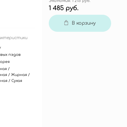
Экономия:
1 215 руб.
1 485 руб.
В корзину
актеристики
y
евых пэдов
орея
ная
/
ная
/
Жирная
/
ная
/
Сухая