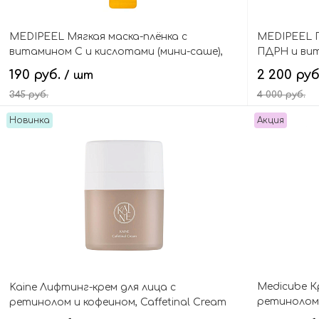
MEDIPEEL Мягкая маска-плёнка с
MEDIPEEL 
витамином С и кислотами (мини-саше),
ПДРН и вит
Vegan Vitamin Collagen Wrapping Mask
PDRN Liftin
190 руб.
2 200 ру
/ шт
Mini
345 руб.
4 000 руб.
Новинка
Акция
В корзину
Medicube К
Kaine Лифтинг-крем для лица c
ретинолом 
ретинолом и кофеином, Caffetinal Cream
Peptide Ey