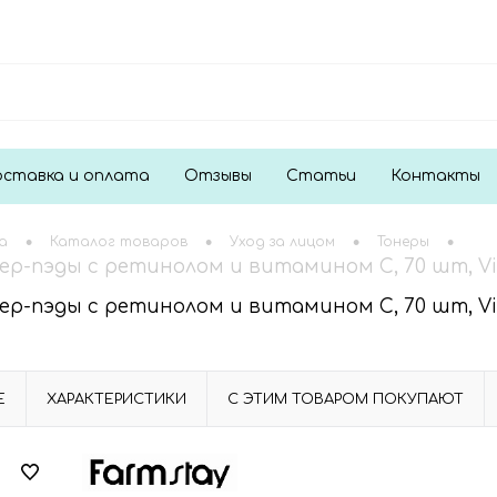
ставка и оплата
Отзывы
Статьи
Контакты
•
•
•
•
а
Каталог товаров
Уход за лицом
Тонеры
ер-пэды с ретинолом и витамином С, 70 шт, Vita
ер-пэды с ретинолом и витамином С, 70 шт, Vita
Е
ХАРАКТЕРИСТИКИ
С ЭТИМ ТОВАРОМ ПОКУПАЮТ