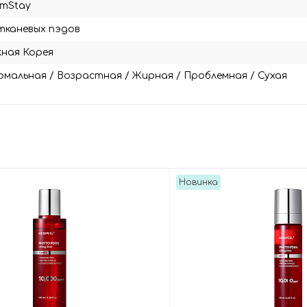
rmStay
тканевых пэдов
ная Корея
рмальная
/
Возрастная
/
Жирная
/
Проблемная
/
Сухая
Новинка