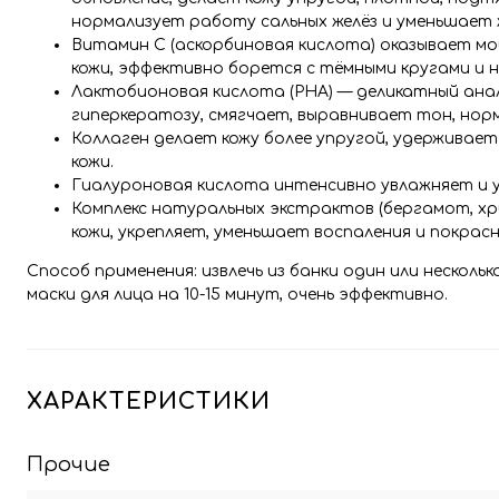
нормализует работу сальных желёз и уменьшает 
Витамин C (аскорбиновая кислота) оказывает м
кожи, эффективно борется с тёмными кругами и 
Лактобионовая кислота (PHA) — деликатный ан
гиперкератозу, смягчает, выравнивает тон, но
Коллаген делает кожу более упругой, удерживает
кожи.
Гиалуроновая кислота интенсивно увлажняет и у
Комплекс натуральных экстрактов (бергамот, хри
кожи, укрепляет, уменьшает воспаления и покрасн
Способ применения: извлечь из банки один или несколь
маски для лица на 10-15 минут, очень эффективно.
ХАРАКТЕРИСТИКИ
Прочие