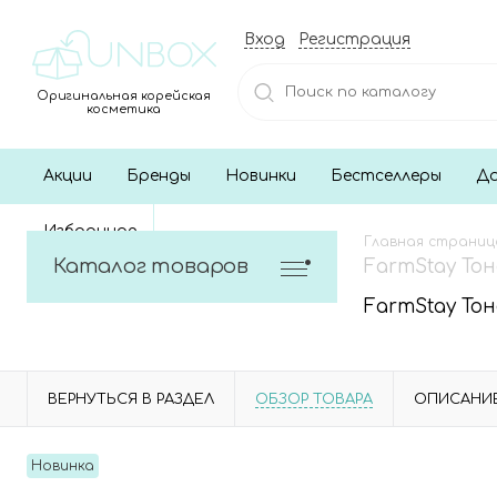
Вход
Регистрация
Оригинальная корейская
косметика
Акции
Бренды
Новинки
Бестселлеры
До
Избранное
Главная страниц
Каталог товаров
FarmStay Тон
FarmStay Тон
ВЕРНУТЬСЯ В РАЗДЕЛ
ОБЗОР ТОВАРА
ОПИСАНИ
Новинка