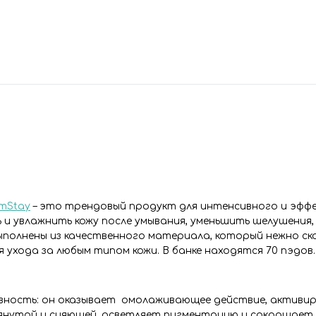
mStay
– это трендовый продукт для интенсивного и эфф
и увлажнить кожу после умывания, уменьшить шелушения, 
ыполнены из качественного материала, который нежно ско
ухода за любым типом кожи. В банке находятся 70 пэдов.
вность: он оказывает омолаживающее действие, активи
тянутой и сияющей, осветляет пигментацию и сокращает 