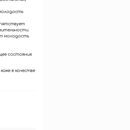
 молодость
епятствует
вительности.
ает молодость
бщее состояние
коже в качестве