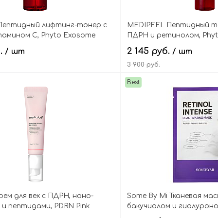
Пептидный лифтинг-тонер с
MEDIPEEL Пептидный т
амином С, Phyto Exosome
ПДРН и ретинолом, Phy
g Shot Toner
Lifting Shot Mist
б.
2 145 руб.
/ шт
/ шт
3 900 руб.
Best
В корзину
В кор
рем для век с ПДРН, нано-
Some By Mi Тканевая мас
и пептидами, PDRN Pink
бакучиолом и гиалуроно
e Cream
Retinol Intense Reactivat