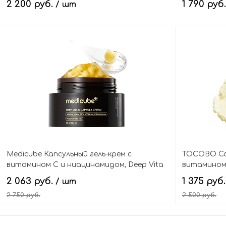
2 200 руб.
1 790 руб
/ шт
В корзину
Medicube Капсульный гель-крем с
TOCOBO Со
витамином С и ниацинамидом, Deep Vita
витамином 
C Capsule Cream
Waterproof 
2 063 руб.
1 375 руб
/ шт
2 750 руб.
2 500 руб.
В корзину