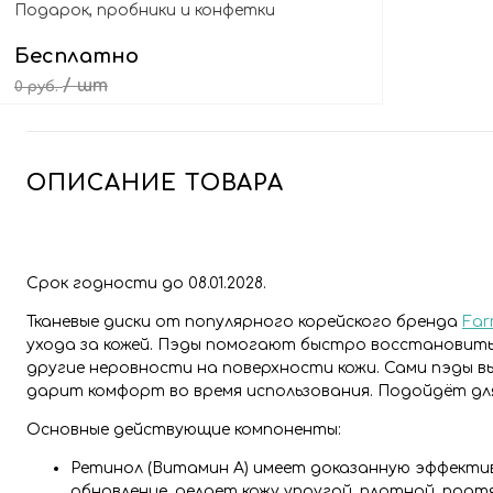
Подарок, пробники и конфетки
Бесплатно
/ шт
0 руб.
Выбрать подарок
ОПИСАНИЕ ТОВАРА
Срок годности до 08.01.2028.
Тканевые диски от популярного корейского бренда
Far
ухода за кожей. Пэды помогают быстро восстановить 
другие неровности на поверхности кожи. Сами пэды в
дарит комфорт во время использования. Подойдёт для 
Основные действующие компоненты:
Ретинол (Витамин A) имеет доказанную эффекти
обновление, делает кожу упругой, плотной, под