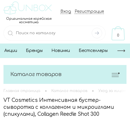
Вход
Регистрация
Оригинальная корейская
косметика
0
Акции
Бренды
Новинки
Бестселлеры
Каталог товаров
•
•
Главная страница
Каталог товаров
Уход за лицом
VT Cosmetics Интенсивная бустер-
сыворотка с коллагеном и микроиглами
(спикулами), Collagen Reedle Shot 300