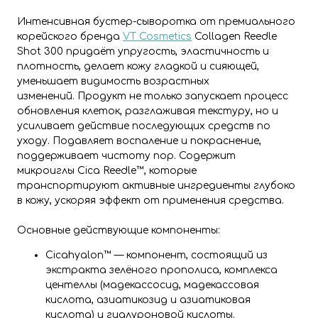
Интенсивная бустер-сыворотка от премиального
корейского бренда
VT Cosmetic
s
Collagen Reedle
Shot 300 придаёт упругость, эластичность и
плотность, делает кожу гладкой и сияющей,
уменьшает видимость возрастных
изменений. Продукт не только запускает процесс
обновления клеток, разглаживая текстуру, но и
усиливает действие последующих средств по
уходу. Подавляет воспаление и покраснение,
поддерживает чистоту пор. Содержит
микроиглы Cica Reedle™, которые
транспортируют активные ингредиенты глубоко
в кожу, ускоряя эффект от применения средства.
Основные действующие компоненты:
Cicahyalon™ — компонент, состоящий из
экстракта зелёного прополиса, комплекса
центеллы (мадекассосид, мадекассовая
кислота, азиатикозид и азиатиковая
кислота) и гиалуроновой кислоты.