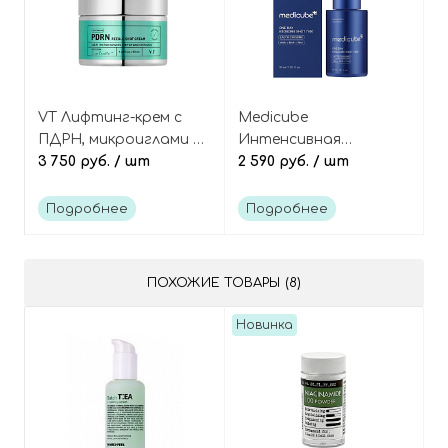
VT Лифтинг-крем с
Medicube
ПДРН, микроиглами и
Интенсивная
пептидами, PDRN
3 750 руб.
/ шт
сыворотка-бустер с
2 590 руб.
/ шт
Reedle Shot Cream
микроиглами
(спикулами) для
Подробнее
Подробнее
сужения пор, One Day
Exosome Shot 7500
ПОХОЖИЕ ТОВАРЫ (8)
Новинка