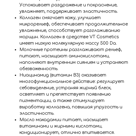
Успокаивает раздражение и покраснение,
увлажняет, поддерживает эластичность.
Коллаген смягчает кожу, улучшает
микрорельеф, обеспечивает продолжительное
увлажнение, способствует разглаживанию
морщин. Коллаген в средстве VT Cosmetics
имеет низкую молекулярную массу 500 Da.
Молочные протеины разглаживают рельеф,
питают, насыщают аминокислотами,
наполняют внутренним сиянием и устраняют
обезвоженность.
Ниацинамид (витамин B3) оказывает
многофункциональное действие: регулирует
себовыделение, устраняя жирный блеск,
осветляет и препятствует появлению
пигментации, а также стимулирует
выработку коллагена, повышая упругость и
эластичность.
Масло макадамии питает, насыщает
витаминами и жирными кислотами,
кондиционирует, отлично впитывается.