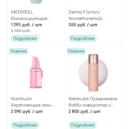
MEDIPEEL
Derma Factory
Балансирующая
Косметический
сыворотка для лица с
1 293 руб.
/ шт
порошок чистого
350 руб.
/ шт
2 350 руб.
чайным деревом Dutch
ниацинамида 100%,
Tea A.C Calming Serum
Niacinamide 100
Подробнее
Подробнее
Powder
Новинка
Новинка
Numbuzin
Medicube Пузырьковая
Укрепляющая гель-
баббл-сыворотка с
сыворотка с ПДРН и
2 090 руб.
/ шт
коллагеном и
2 850 руб.
/ шт
пептидами, No.2 Rose
микроиглами, Collagen
PDRN Collagen
Glow Bubble Serum
Подробнее
Подробнее