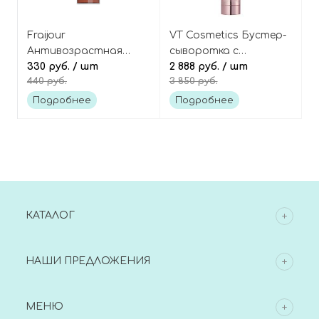
Fraijour
VT Cosmetics Бустер-
Антивозрастная
сыворотка с
лифтинг-эссенция с
330 руб.
/ шт
коллагеном и
2 888 руб.
/ шт
440 руб.
3 850 руб.
женьшенем и
микроиглами
пептидами
(спикулами), Collagen
Подробнее
Подробнее
(миниатюра), Alchemic
Reedle Shot 100
Ginsenoside Watery
Essence Mini
КАТАЛОГ
НАШИ ПРЕДЛОЖЕНИЯ
МЕНЮ