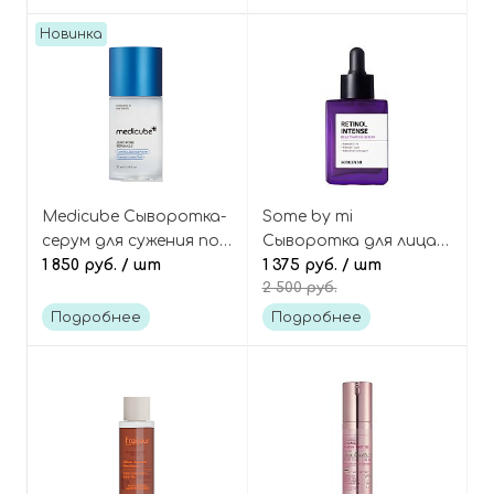
Plumping Serum
Новинка
Medicube Сыворотка-
Some by mi
серум для сужения пор
Сыворотка для лица с
(себорегулирующая),
1 850 руб.
/ шт
ретинолом и
1 375 руб.
/ шт
2 500 руб.
Zero Pore Serum 2.0
бакучиолом Retinol
Intense Reactivating
Подробнее
Подробнее
Serum