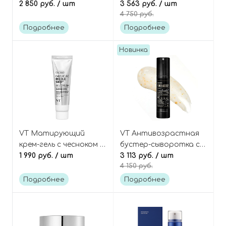
коллагеном и
2 850 руб.
/ шт
микроиглами
3 563 руб.
/ шт
4 750 руб.
микроиглами, Collagen
(спикулами), Cosmetics
Glow Bubble Serum
PDRN Reedle Shot 100
Подробнее
Подробнее
Новинка
VT Матирующий
VT Антивозрастная
крем-гель с чесноком и
бустер-сыворотка с
микроиглами
1 990 руб.
/ шт
микроиглами, чёрным
3 113 руб.
/ шт
4 150 руб.
(спикулами), Cosmetics
трюфелем и золотом,
Garlic AC Reedle Shot
Cosmetics Black Truffle
Подробнее
Подробнее
Gel Cream
Reedle Shot 100