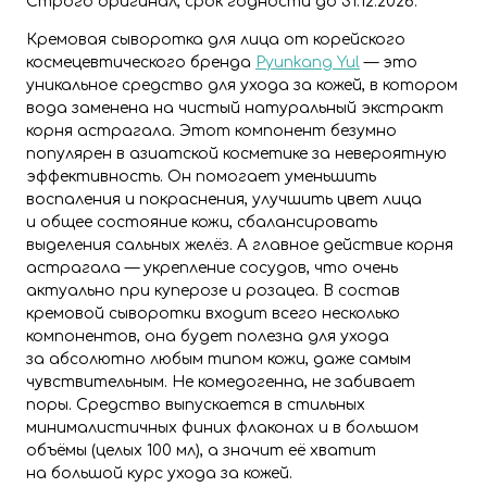
Строго оригинал, срок годности до 31.12.2026.
Кремовая сыворотка для лица от корейского
космецевтического бренда
Pyunkang Yul
— это
уникальное средство для ухода за кожей, в котором
вода заменена на чистый натуральный экстракт
корня астрагала. Этот компонент безумно
популярен в азиатской косметике за невероятную
эффективность. Он помогает уменьшить
воспаления и покраснения, улучшить цвет лица
и общее состояние кожи, сбалансировать
выделения сальных желёз. А главное действие корня
астрагала — укрепление сосудов, что очень
актуально при куперозе и розацеа. В состав
кремовой сыворотки входит всего несколько
компонентов, она будет полезна для ухода
за абсолютно любым типом кожи, даже самым
чувствительным. Не комедогенна, не забивает
поры. Средство выпускается в стильных
минималистичных финих флаконах и в большом
объёмы (целых 100 мл), а значит её хватит
на большой курс ухода за кожей.