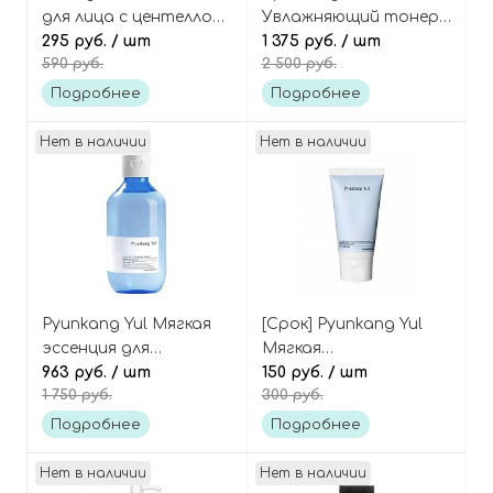
для лица с центеллой
Увлажняющий тонер-
мини Cica sleeping
295 руб.
/ шт
эссенция с корнем
1 375 руб.
/ шт
590 руб.
2 500 руб.
mask
астрагала Essence
Toner
Подробнее
Подробнее
Нет в наличии
Нет в наличии
Pyunkang Yul Мягкая
[Срок] Pyunkang Yul
эссенция для
Мягкая
демакияжа 3в1
963 руб.
/ шт
слабокислотная
150 руб.
/ шт
1 750 руб.
300 руб.
(мицеллярная вода)
пенка для умывания
Low pH Cleansing
(мини) Low pH Pore
Подробнее
Подробнее
Water
Deep Cleansing Foam
Нет в наличии
Нет в наличии