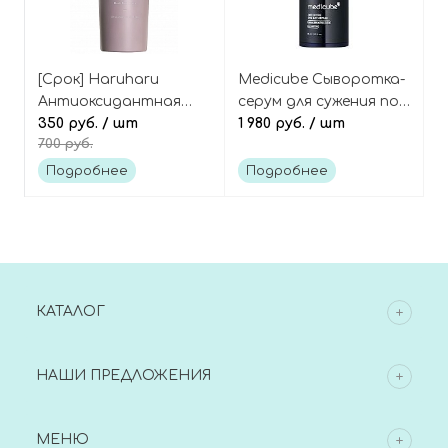
[Срок] Haruharu
Medicube Сыворотка-
Антиоксидантная
серум для сужения пор
гель-сыворотка для
350 руб.
/ шт
с комплексом кислот,
1 980 руб.
/ шт
700 руб.
лица с чёрным рисом,
Zero Pore One Day
Wonder Black Rice
Serum
Подробнее
Подробнее
Serum
КАТАЛОГ
НАШИ ПРЕДЛОЖЕНИЯ
МЕНЮ