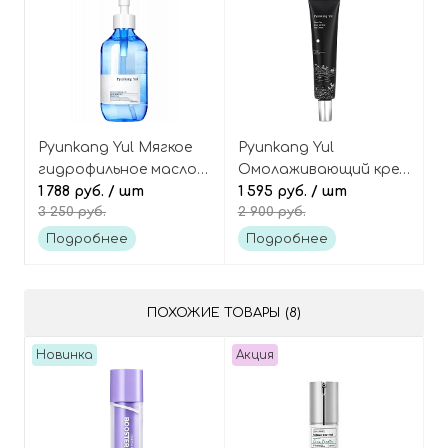
Pyunkang Yul Мягкое
Pyunkang Yul
гидрофильное масло
Омолаживающий крем
для демакияжа Deep
1 788 руб.
/ шт
для век с чаем комбуча
1 595 руб.
/ шт
3 250 руб.
2 900 руб.
Cleansing Oil
Black Tea Time Reverse
Eye Cream
Подробнее
Подробнее
ПОХОЖИЕ ТОВАРЫ (8)
Новинка
Акция