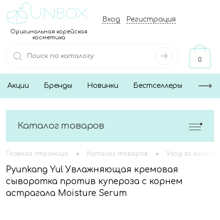
Вход
Регистрация
Оригинальная корейская
косметика
0
Акции
Бренды
Новинки
Бестселлеры
Каталог товаров
•
•
Главная страница
Каталог товаров
Уход за лицом
Pyunkang Yul Увлажняющая кремовая
сыворотка против купероза с корнем
астрагала Moisture Serum