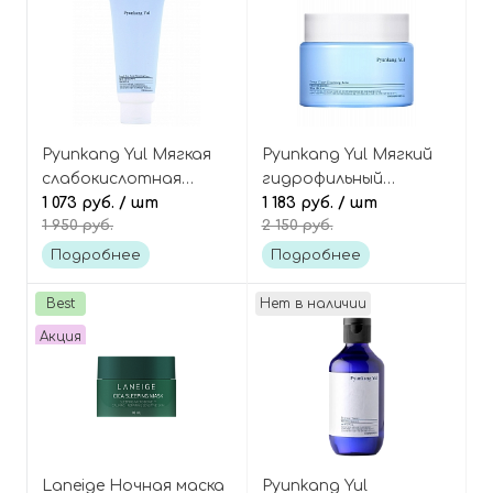
Pyunkang Yul Мягкая
Pyunkang Yul Мягкий
слабокислотная
гидрофильный
пенка для умывания
1 073 руб.
/ шт
бальзам-щербет для
1 183 руб.
/ шт
1 950 руб.
2 150 руб.
Low pH Pore Deep
демакияжа Deep Clear
Cleansing Foam
Cleansing Balm
Подробнее
Подробнее
Best
Нет в наличии
Акция
Laneige Ночная маска
Pyunkang Yul