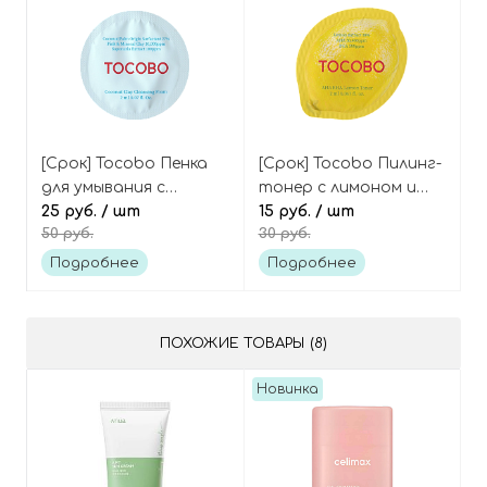
[Срок] Tocobo Пенка
[Срок] Tocobo Пилинг-
для умывания с
тонер с лимоном и
кокосом и розовой
25 руб.
/ шт
комплексом кислот
15 руб.
/ шт
50 руб.
30 руб.
глиной (пробник),
(пробник), AHA BHA
Coconut Clay
Lemon Toner Tester
Подробнее
Подробнее
Cleansing Foam Tester
ПОХОЖИЕ ТОВАРЫ (8)
Новинка