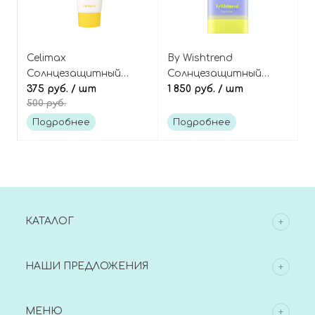
Celimax
By Wishtrend
Солнцезащитный
Солнцезащитный
крем с ниацинамидом
375 руб.
/ шт
стик с бакучиолом и
1 850 руб.
/ шт
500 руб.
(мини), Pore+Dark Spot
пептидами, Pore
Brightening Care
Smoothing Bakuchiol
Подробнее
Подробнее
Sunscreen SPF50+
Sun Stick
PA++++ Mini
КАТАЛОГ
НАШИ ПРЕДЛОЖЕНИЯ
МЕНЮ