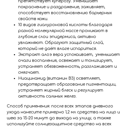
препятствует куперозу. Уменьшает
покраснение и раздражение, заживляет,
способствует восстановлению барьерных
свойств кожи.
10 видов гиалуроновой кислоты благодаря
разной молекулярной массе проникают в
глубокие слои эпидермиса, активно
увлажняют. Образуют защитный слой,
который не даёт влаге испариться.
Экстракт алоэ вера успокаивает, уменьшает
очаги воспаления, освежает и тонизирует,
устраняет обезвоженность, разглаживает и
смягчает.
Ниацинамид (витамин B3) осветляет,
предотвращает образование пигментации,
устраняет жирный блеск и регулирует
активность сальных желез.
Способ применения: после всех этапов дневного
ухода нанесите примерно 1,2 мл средства на лицо и
шею за 15-20 минут до выхода на улицу, а также
используйте солнцезащитное средство на всех