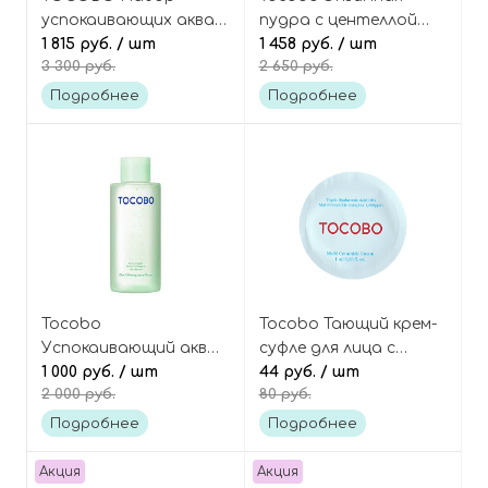
успокаивающих аква-
пудра с центеллой
пэдов с центеллой
1 815 руб.
/ шт
азиатской и зелёным
1 458 руб.
/ шт
3 300 руб.
2 650 руб.
азиатской, 60 шт,
чаем, Cica Calming
Cica Calming Aqua Pad
Powder Wash
Подробнее
Подробнее
Tocobo
Tocobo Тающий крем-
Успокаивающий аква-
суфле для лица с
тонер с центеллой
1 000 руб.
/ шт
церамидами
44 руб.
/ шт
2 000 руб.
80 руб.
азиатской, Cica
восстанавливающий
Calming Aqua Toner
(пробник), Multi
Подробнее
Подробнее
Ceramide Cream Tester
Акция
Акция