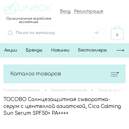
Вход
Регистрация
Оригинальная корейская
косметика
0
Акции
Бренды
Новинки
Бестселлеры
Каталог товаров
•
•
Главная страница
Каталог товаров
Уход за лицом
TOCOBO Солнцезащитная сыворотка-
серум с центеллой азиатской, Cica Calming
Sun Serum SPF50+ PA++++