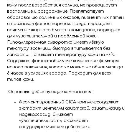
кожу после воздействия солнца, не провоцирует
воспаление и раздражение. Препятствует
образованию солнечных ожогов, пигментных пятен
и признаков фотостарения. Предотвращает
появление жирного блеска и комедонов, подходит
для чувствительной и проблемной кожи.
Гипоаллергенная сыворотка имеет лёгкую
текстуру эссенции, быстро впитывается без
липкости. Понижает температуру кожи на ~7°C.
Содержит фотостабильные химические фильтры
нового поколения, которые можно не обновлять до
8 часов в условиях города. Подходит для всех
типов кожи.
Основные действующие компоненты:
Ферментированный CICA-комплекссодержит
экстракт центеллы азиатской, азиатикозид и
мадекассосид. Снижает
чувствительность, оказывает
сосудоукрепляющее действие и