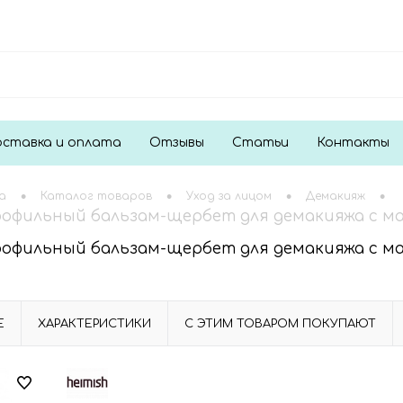
ставка и оплата
Отзывы
Статьи
Контакты
•
•
•
•
а
Каталог товаров
Уход за лицом
Демакияж
рофильный бальзам-щербет для демакияжа с манд
рофильный бальзам-щербет для демакияжа с манд
Е
ХАРАКТЕРИСТИКИ
С ЭТИМ ТОВАРОМ ПОКУПАЮТ