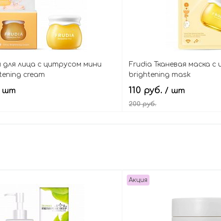
м для лица с цитрусом мини
Frudia Тканевая маска с
htening cream
brightening mask
110 руб.
/ шт
/ шт
200 руб.
В корзину
Подпис
Акция