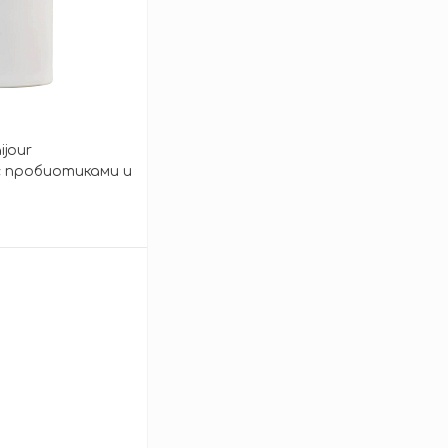
ijour
с пробиотиками и
Enzyme Cleansing
зину