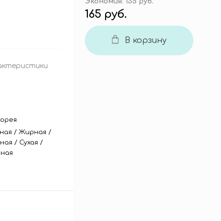
Экономия:
135 руб.
165 руб.
В корзину
актеристики
орея
ная
/
Жирная
/
ная
/
Сухая
/
ная