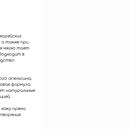
корейских
 а также при
я мягко тает
 Подходит в
едство
ого апельсина,
 Новая формула
еет натуральные
цией.
 кожу прямо
створения