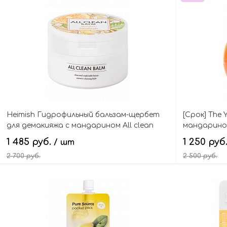
Heimish Гидрофильный бальзам-щербет
[Срок] The 
для демакияжа с мандарином All clean
мандарином
balm mandarin
peeling gel
1 485 руб.
1 250 руб
/ шт
2 700 руб.
2 500 руб.
В корзину