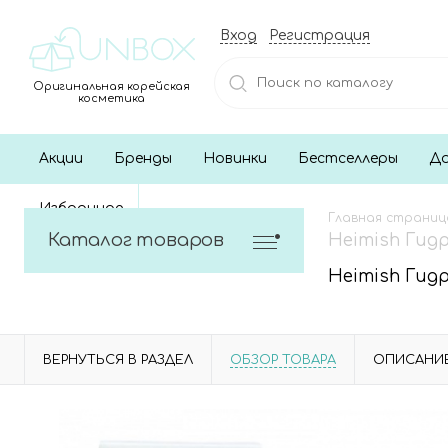
Вход
Регистрация
Оригинальная корейская
косметика
Акции
Бренды
Новинки
Бестселлеры
До
Избранное
Главная страниц
Каталог товаров
Heimish Гид
Heimish Гид
ВЕРНУТЬСЯ В РАЗДЕЛ
ОБЗОР ТОВАРА
ОПИСАНИ