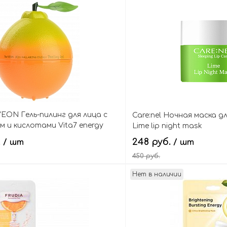
YEON Гель-пилинг для лица с
Care:nel Ночная маска д
 и кислотами Vita7 energy
Lime lip night mask
.
248 руб.
/ шт
/ шт
450 руб.
Нет в наличии
В корзину
В кор