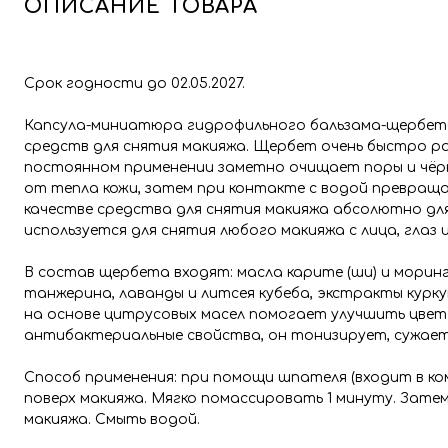
ОПИСАНИЕ ТОВАРА
Срок годности до 02.05.2027.
Капсула-миниатюра гидрофильного бальзама-щербета 
средств для снятия макияжа. Щербет очень быстро р
постоянном применении заметно очищает поры и чёрн
от тепла кожи, затем при контакте с водой превраща
качестве средства для снятия макияжа абсолютно для
используется для снятия любого макияжа с лица, глаз и
В состав щербета входят: масла карите (ши) и моринг
танжерина, лаванды и литсея кубеба, экстракты куркум
на основе цитрусовых масел помогает улучшить цвет
антибактериальные свойства, он тонизирует, сужает
Способ применения: при помощи шпателя (входит в ко
поверх макияжа. Мягко помассировать 1 минуту. Зат
макияжа. Смыть водой.