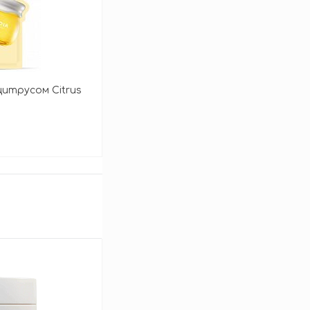
 цитрусом Citrus
аться