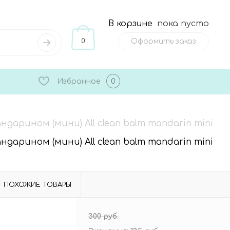
В корзине
пока пусто
0
Оформить заказ
Избранное
0
арином (мини) All clean balm mandarin mini
арином (мини) All clean balm mandarin mini
ПОХОЖИЕ ТОВАРЫ
300 руб.