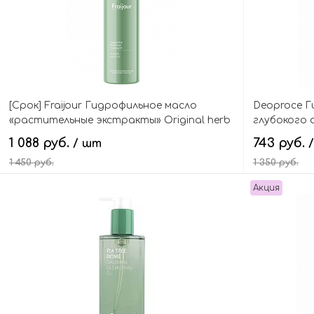
[Cрок] Fraijour Гидрофильное масло
Deoproce Г
«растительные экстракты» Original herb
глубокого 
wormwood cleansing oil
cleansing oi
1 088 руб.
743 руб.
/ шт
1 450 руб.
1 350 руб.
Акция
В корзину