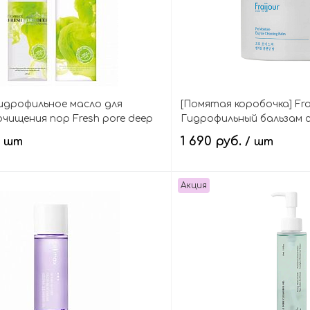
идрофильное масло для
[Помятая коробочка] Fra
очищения пор Fresh pore deep
Гидрофильный бальзам 
l
энзимами, Pro Moisture 
1 690 руб.
/ шт
/ шт
Balm
Акция
В корзину
В кор