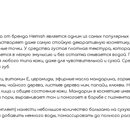
от бренда Heimish является одним из самых популярных 
астворяет даже самую стойкую декоративную косметику,
ые точки. У средства густая плотная текстура, котора
ется в лёгкую эмульсию и без остатка смывается водой.
 любого типа кожи, даже для чувствительной и сухой. Ср
 губ.
и, витамин Е, церамиды, эфирные масла мандарина, горьк
ы, чайного дерева, листьев дерева ним, папайи, клюквы.
 лица и общее состояние кожи. Мандарин в косметике им
 поры, выравнивает тон и помогает в борьбе с пигмента
мплект) нанести небольшое количество бальзама на сухую
ем добавить немного воды, помассировать до полного ра