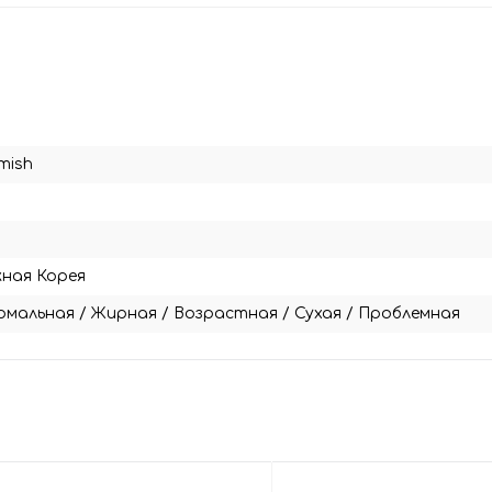
mish
ная Корея
рмальная
/
Жирная
/
Возрастная
/
Сухая
/
Проблемная