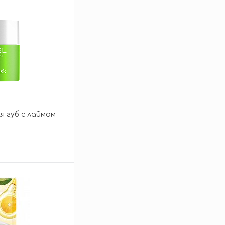
ля губ с лаймом
зину