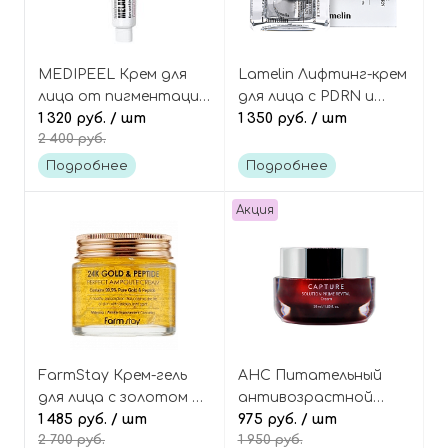
MEDIPEEL Крем для
Lamelin Лифтинг-крем
лица от пигментации
для лица с PDRN и
Melanon X Cream
1 320 руб.
/ шт
ниацинамидом,
1 350 руб.
/ шт
2 400 руб.
Miracle NMN+PDRN
Biotox Cream
Подробнее
Подробнее
Акция
FarmStay Крем-гель
AHC Питательный
для лица с золотом и
антивозрастной
пептидами 24K gold &
1 485 руб.
/ шт
крем с коллагеном и
975 руб.
/ шт
2 700 руб.
1 950 руб.
peptide perfect
церамидами, Capture