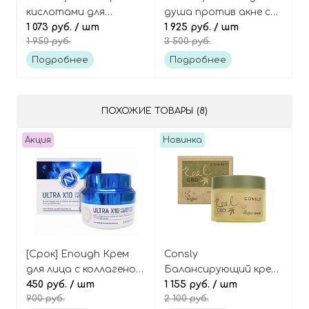
кислотами для
душа против акне с
проблемной кожи AHA-
1 073 руб.
/ шт
кислотами AHA-BHA-
1 925 руб.
/ шт
1 950 руб.
3 500 руб.
BHA-PHA 30 Days
PHA 30 Days Miracle
Miracle Toner
Acne Clear Body
Подробнее
Подробнее
Cleanser
ПОХОЖИЕ ТОВАРЫ (8)
Акция
Новинка
[Срок] Enough Крем
Consly
для лица с коллагеном
Балансирующий крем
Ultra X10 collagen PRO
450 руб.
/ шт
с маслом конопли и
1 155 руб.
/ шт
900 руб.
2 100 руб.
marine cream
ниацинамидом, Vegan