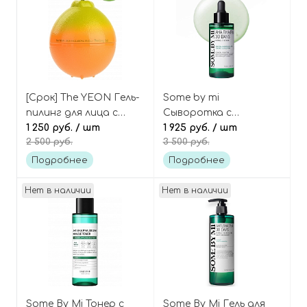
[Срок] The YEON Гель-
Some by mi
пилинг для лица с
Сыворотка с
мандарином и
1 250 руб.
/ шт
кислотами для
1 925 руб.
/ шт
2 500 руб.
3 500 руб.
кислотами Vita7
проблемной кожи 30
energy peeling gel
days miracle serum
Подробнее
Подробнее
AHA BHA PHA
Нет в наличии
Нет в наличии
Some By Mi Тонер с
Some By Mi Гель для