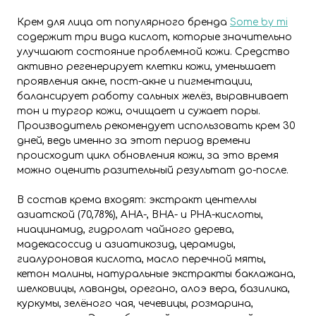
Крем для лица от популярного бренда
Some by mi
содержит три вида кислот, которые значительно
улучшают состояние проблемной кожи. Средство
активно регенерирует клетки кожи, уменьшает
проявления акне, пост-акне и пигментации,
балансирует работу сальных желёз, выравнивает
тон и тургор кожи, очищает и сужает поры.
Производитель рекомендует использовать крем 30
дней, ведь именно за этот период времени
происходит цикл обновления кожи, за это время
можно оценить разительный результат до-после.
В состав крема входят: экстракт центеллы
азиатской (70,78%), АНА-, ВНА- и РНА-кислоты,
ниацинамид, гидролат чайного дерева,
мадекасоссид и азиатикозид, церамиды,
гиалуроновая кислота, масло перечной мяты,
кетон малины, натуральные экстракты баклажана,
шелковицы, лаванды, орегано, алоэ вера, базилика,
куркумы, зелёного чая, чечевицы, розмарина,