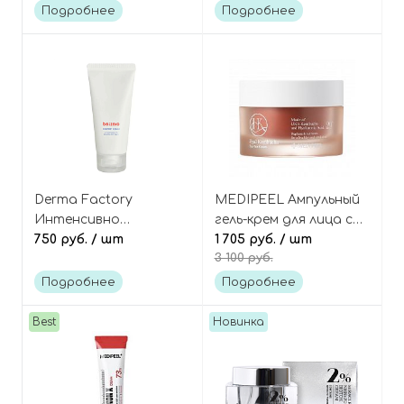
«Real CBD» Balancing
Подробнее
Подробнее
Purifine CBD Squalane
Cream
Derma Factory
MEDIPEEL Ампульный
Интенсивно
гель-крем для лица с
увлажняющий
750 руб.
/ шт
чаем комбуча
1 705 руб.
/ шт
3 100 руб.
гипоаллергенный крем
(двухфазный) Hyal
для чувствительной
Kombucha Tea-Tox
Подробнее
Подробнее
кожи, Be;Zero Comfort
Cream
Cream
Best
Новинка