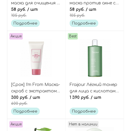
маска для очищения и
маска против акне с
сужения пор с
58 руб.
/ шт
цинком и салициловой
58 руб.
/ шт
105 руб.
105 руб.
кислотами Pore Mask
кислотой Anti Acne
Pack
Mask Pack
Подробнее
Подробнее
Акция
Best
[Срок] I'm From Маска-
Fraijour Лёгкий тонер
скраб с экстрактом
для лица с кислотами
корейской свёклы и
300 руб.
/ шт
и травами, Original
1 390 руб.
/ шт
600 руб.
PHA-кислотой (мини)
Herb Wormwood
Beet purifying mask
Calming Toner
Подробнее
Подробнее
mini
Акция
Нет в наличии