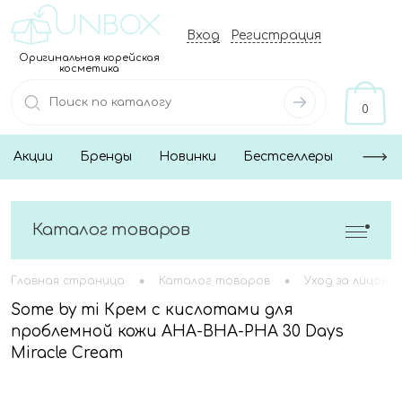
Вход
Регистрация
Оригинальная корейская
косметика
0
Акции
Бренды
Новинки
Бестселлеры
Каталог товаров
•
•
Главная страница
Каталог товаров
Уход за лицом
Some by mi Крем с кислотами для
проблемной кожи AHA-BHA-PHA 30 Days
Miracle Cream