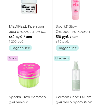
MEDIPEEL Крем для
Spark&Glow
шеи с коллагеном и
Сыворотка-лосьон
пептидами
660 руб.
/ шт
для тела с ароматом
518 руб.
/ шт
1 200 руб.
690 руб.
(миниатюра), Premium
сладкой гуавы, Body
Collagen Naite Thread
Lotion&Serum Sweet
Подробнее
Подробнее
Neck Cream 2.0 Mini
Guava
Акция
Новинка
Spark&Glow Баттер
Celimax Спрей-мист
для тела с
для тела против акне