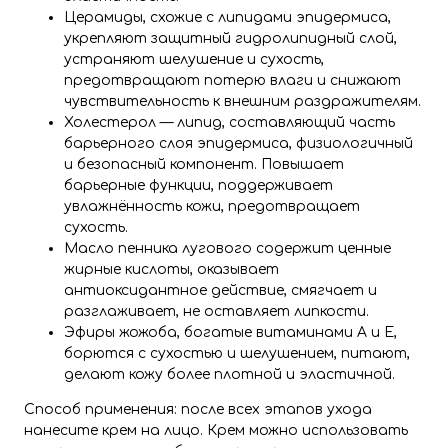
Церамиды, схожие с липидами эпидермиса,
укрепляют защитный гидролипидный слой,
устраняют шелушение и сухость,
предотвращают потерю влаги и снижают
чувствительность к внешним раздражителям.
Холестерол — липид, составляющий часть
барьерного слоя эпидермиса, физиологичный
и безопасный компонент. Повышает
барьерные функции, поддерживает
увлажнённость кожи, предотвращает
сухость.
Масло пенника лугового содержит ценные
жирные кислоты, оказывает
антиоксидантное действие, смягчает и
разглаживает, не оставляет липкости.
Эфиры жожоба, богатые витаминами A и E,
борются с сухостью и шелушением, питают,
делают кожу более плотной и эластичной.
Способ применения: после всех этапов ухода
нанесите крем на лицо. Крем можно использовать