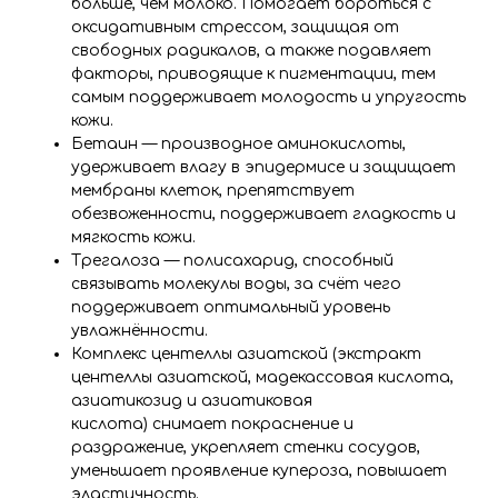
больше, чем молоко. Помогает бороться с
оксидативным стрессом, защищая от
свободных радикалов, а также подавляет
факторы, приводящие к пигментации, тем
самым поддерживает молодость и упругость
кожи.
Бетаин — производное аминокислоты,
удерживает влагу в эпидермисе и защищает
мембраны клеток, препятствует
обезвоженности, поддерживает гладкость и
мягкость кожи.
Трегалоза — полисахарид, способный
связывать молекулы воды, за счёт чего
поддерживает оптимальный уровень
увлажнённости.
Комплекс центеллы азиатской (экстракт
центеллы азиатской, мадекассовая кислота,
азиатикозид и азиатиковая
кислота) снимает покраснение и
раздражение, укрепляет стенки сосудов,
уменьшает проявление купероза, повышает
эластичность.