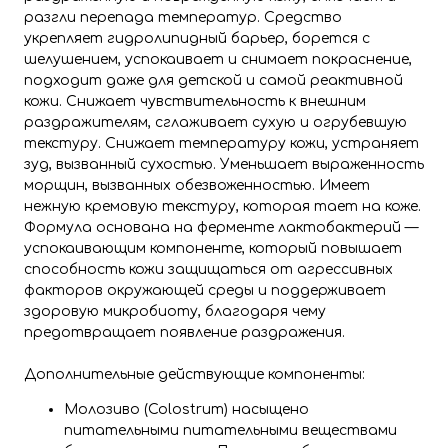
разгли перепада температур. Средство
укрепляет гидролипидный барьер, борется с
шелушением, успокаивает и снимает покраснение,
подходит даже для детской и самой реактивной
кожи. Снижает чувствительность к внешним
раздражителям, сглаживает сухую и огрубевшую
текстуру. Снижает температуру кожи, устраняет
зуд, вызванный сухостью. Уменьшает выраженность
морщин, вызванных обезвоженностью. Имеет
нежную кремовую текстуру, которая тает на коже.
Формула основана на ферменте лактобактерий —
успокаивающим компоненте, который повышает
способность кожи защищаться от агрессивных
факторов окружающей среды и поддерживает
здоровую микробиоту, благодаря чему
предотвращает появление раздражения.
Дополнительные действующие компоненты:
Молозиво (Colostrum) насыщено
питательными питательными веществами