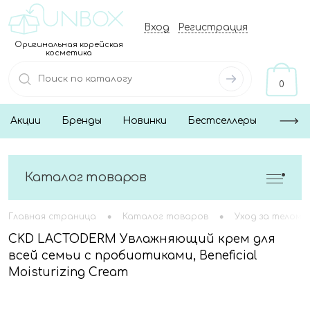
Вход
Регистрация
Оригинальная корейская
косметика
0
Акции
Бренды
Новинки
Бестселлеры
Каталог товаров
•
•
Главная страница
Каталог товаров
Уход за телом
CKD LACTODERM Увлажняющий крем для
всей семьи с пробиотиками, Beneficial
Moisturizing Cream