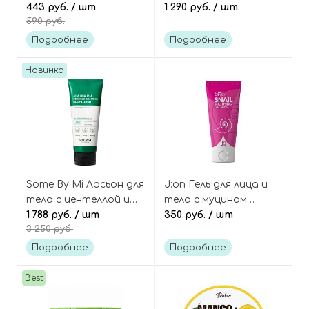
экзотическим
443 руб.
/ шт
с кислотами и
1 290 руб.
/ шт
590 руб.
ароматом, Sweet Rush
ниацинамидом, Ji Woo
Velvet Haze Body
Gae Heartleaf BHA
Подробнее
Подробнее
Butter
Body Mist
Новинка
Some By Mi Лосьон для
J:on Гель для лица и
тела с центеллой и
тела с муцином
кислотами, AHA-BHA-
1 788 руб.
/ шт
улитки 98% Snail
350 руб.
/ шт
3 250 руб.
PHA 30 Days Miracle
soothing gel
Calming Body Lotion
face&body
Подробнее
Подробнее
Best