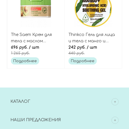
The Saem Крем для
Thinkco Гель для лица
тела с маслом
и тела с манго и
авокадо Avocado
696 руб.
/ шт
гиалуроновой
242 руб.
/ шт
1 265 руб.
440 руб.
body cream
кислотой
Mango+Hyaluronic
Подробнее
Подробнее
Acid Soothing Gel
КАТАЛОГ
НАШИ ПРЕДЛОЖЕНИЯ