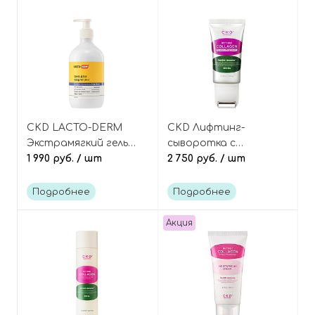
CKD LACTO-DERM
CKD Лифтинг-
Экстрамягкий гель
сыворотка с
для душа с
1 990 руб.
/ шт
ретинолом и
2 750 руб.
/ шт
пробиотиками и
коллагеном
колострумом,
(роликовый массажёр),
Подробнее
Подробнее
Beneficial Moisturizing
Retino Collagen
Body Wash
Guasha Lifting Serum
Акция