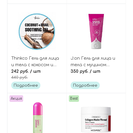
Toffee Body Mist
Guava
Thinkco Гель для лица
J:on Гель для лица и
и тела с кокосом и
тела с муцином
муцином улитки
242 руб.
/ шт
улитки 98% Snail
350 руб.
/ шт
440 руб.
Coconut+Snail
soothing gel
Soothing Gel
face&body
Подробнее
Подробнее
Акция
Best