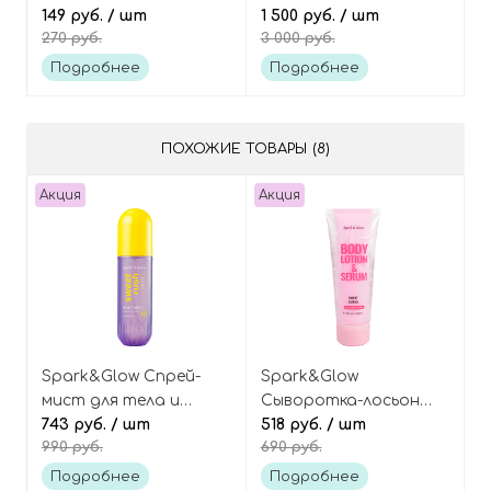
патчей с коллагеном
149 руб.
/ шт
для век с ретинолом,
1 500 руб.
/ шт
270 руб.
3 000 руб.
и морскими
Marine Care Retinol Eye
водорослями, Reboot
Serum
Подробнее
Подробнее
Your Eyes Lifting Eye
Mask
ПОХОЖИЕ ТОВАРЫ (8)
Акция
Акция
Spark&Glow Спрей-
Spark&Glow
мист для тела и
Сыворотка-лосьон
волос с ароматом
743 руб.
/ шт
для тела с ароматом
518 руб.
/ шт
990 руб.
690 руб.
соленой карамели,
сладкой гуавы, Body
Sweet Rush Purple
Lotion&Serum Sweet
Подробнее
Подробнее