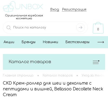
Вход
Регистрация
Оригинальная корейская
косметика
0
Акции
Бренды
Новинки
Бестселлеры
Каталог товаров
•
•
Главная страница
Каталог товаров
Уход за телом
CKD Крем-роллер для шеи и декольте с
пептидами и вишней, Bellasoo Decollete Neck
Cream