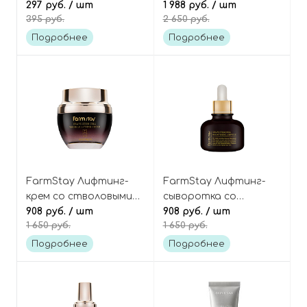
лифтинг-эффектом
297 руб.
/ шт
лецитином,
1 988 руб.
/ шт
395 руб.
2 650 руб.
моделирующая,
пептидами и
Bellasoo V-Stretching
золотом, Neo Gold
Подробнее
Подробнее
Band Mask
Lecithin Cream
FarmStay Лифтинг-
FarmStay Лифтинг-
крем со стволовыми
сыворотка со
клетками винограда,
908 руб.
/ шт
стволовыми клетками
908 руб.
/ шт
1 650 руб.
1 650 руб.
Grape Stem Cell Wrinkle
винограда, Grape
Lifting Cream
Stem Cell Brightening
Подробнее
Подробнее
Ampoule