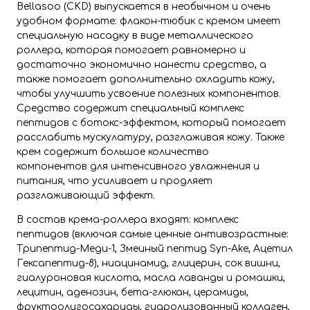
Bellasoo (CKD) выпускается в необычном и очень
удобном формате: флакон-тюбик с кремом имеет
специальную насадку в виде металлического
роллера, которая помогает равномерно и
достаточно экономично нанести средство, а
также помогает дополнительно охладить кожу,
чтобы улучшить усвоение полезных компонентов.
Средство содержит специальный комплекс
пептидов с ботокс-эффектом, который помогает
расслабить мускулатуру, разглаживая кожу. Также
крем содержит большое количество
компонентов для интенсивного увлажнения и
питания, что усиливает и продляет
разглаживающий эффект.
В состав крема-роллера входят: комплекс
пептидов (включая самые ценные антивозрастные:
Трипептид-Меди-1, Змеиный пептид Syn-Ake, Ацетил
Гексапептид-8), ниацинамид, глицерин, сок вишни,
гиалуроновая кислота, масла лаванды и ромашки,
лецитин, аденозин, бета-глюкан, церамиды,
фруктоолигосахариды, гидролизованный коллаген,