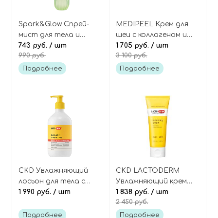
Spark&Glow Спрей-
MEDIPEEL Крем для
мист для тела и
шеи с коллагеном и
волос с экзотическим
743 руб.
/ шт
пептидами (новая
1 705 руб.
/ шт
990 руб.
3 100 руб.
ароматом, Sweet Rush
версия 3.0), Premium 3.0
Velvet Haze Body Mist
Collagen Naite Thread
Подробнее
Подробнее
Neck Cream
CKD Увлажняющий
CKD LACTODERM
лосьон для тела с
Увлажняющий крем
пробиотиками и
1 990 руб.
/ шт
для всей семьи с
1 838 руб.
/ шт
2 450 руб.
церамидами,
пробиотиками,
Lactoderm Beneficial
Beneficial Moisturizing
Подробнее
Подробнее