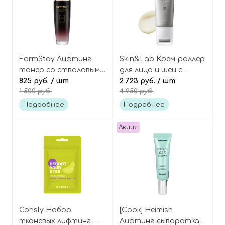
FarmStay Лифтинг-
Skin&Lab Крем-роллер
тонер со стволовыми
для лица и шеи с
клетками винограда,
825 руб.
/ шт
ретинолом и
2 723 руб.
/ шт
1 500 руб.
4 950 руб.
Grape Stem Cell Toner
пептидами, Retinol
Lifting Roller Cream
Подробнее
Подробнее
Акция
Consly Набор
[Срок] Heimish
тканевых лифтинг-
Лифтинг-сыворотка