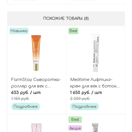
Prime
ПОХОЖИЕ ТОВАРЫ (8)
Новинка
Best
FarmStay Сыворотка-
Meditime Лифтинг-
роллер для век с
крем для век с ботокс-
женьшенем и
633 руб.
/ шт
пептидами и
1 650 руб.
/ шт
1 150 руб.
2 200 руб.
ниацинамидом,
Волюфилином,
Ginseng&Niacinamide
Botalinum Double
Подробнее
Подробнее
Premium Rolling Eye
Lifting Focus Eye
Serum
Cream
Best
Акция