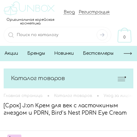
Вход
Регистрация
Оригинальная корейская
косметика
0
Акции
Бренды
Новинки
Бестселлеры
Каталог товаров
•
•
Главная страница
Каталог товаров
Уход за лицом
[Срок] J:on Крем для век с ласточкиным
гнездом и PDRN, Bird’s Nest PDRN Eye Cream