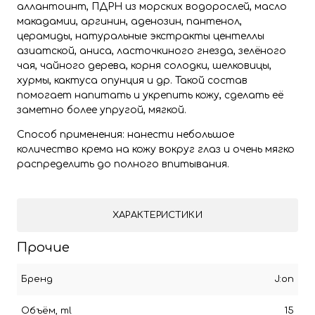
аллантоинт, ПДРН из морских водорослей, масло
макадамии, аргинин, аденозин, пантенол,
церамиды, натуральные экстракты центеллы
азиатской, аниса, ласточкиного гнезда, зелёного
чая, чайного дерева, корня солодки, шелковицы,
хурмы, кактуса опунция и др. Такой состав
помогает напитать и укрепить кожу, сделать её
заметно более упругой, мягкой.
Способ применения: нанести небольшое
количество крема на кожу вокруг глаз и очень мягко
распределить до полного впитывания.
ХАРАКТЕРИСТИКИ
Прочие
Бренд
J:on
Объём, ml
15