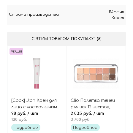
Южная
Страна производства
Корея
С ЭТИМ ТОВАРОМ ПОКУПАЮТ (8)
Акция
[Срок] J:on Крем для
Clio Палетка теней
лица с ласточкиным
для век 12 цветов,
гнездом и PDRN
98 руб.
/ шт
оттенок 01 Coral
2 035 руб.
/ шт
130 руб.
3 700 руб.
(миниатюра), Bird’s
Studio, Pro Eye Palette
Nest PDRN Cream Mini
Air
Подробнее
Подробнее