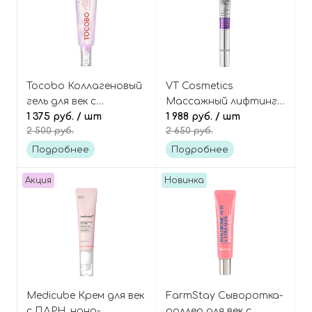
Tocobo Коллагеновый
VT Cosmetics
гель для век с
Массажный лифтинг-
ретинолом и
1 375 руб.
/ шт
крем для век с
1 988 руб.
/ шт
2 500 руб.
2 650 руб.
ниацинамидом
микроиглами
против тёмных
(спикулами) и
Подробнее
Подробнее
кругов, Collagen
бакучиолом, Reedle
Brightening Eye Gel
Shot Lifting Eye Cream
Акция
Новинка
Cream
Medicube Крем для век
FarmStay Сыворотка-
с ПДРН, нано-
роллер для век с