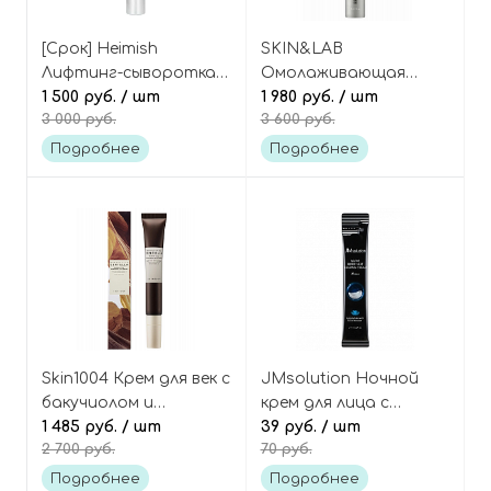
[Срок] Heimish
SKIN&LAB
Лифтинг-сыворотка
Омолаживающая
для век с ретинолом,
1 500 руб.
/ шт
сыворотка-роллер
1 980 руб.
/ шт
3 000 руб.
3 600 руб.
Marine Care Retinol Eye
для век с бакучиолом и
Serum
пептидами, Bakuchiol
Подробнее
Подробнее
Eye Serum
Skin1004 Крем для век с
JMsolution Ночной
бакучиолом и
крем для лица с
центеллой, Probio-
1 485 руб.
/ шт
ласточкиным гнездом
39 руб.
/ шт
2 700 руб.
70 руб.
Cica Bakuchiol Eye
(в саше) Active Bird
Cream
Nest Sleeping Cream
Подробнее
Подробнее