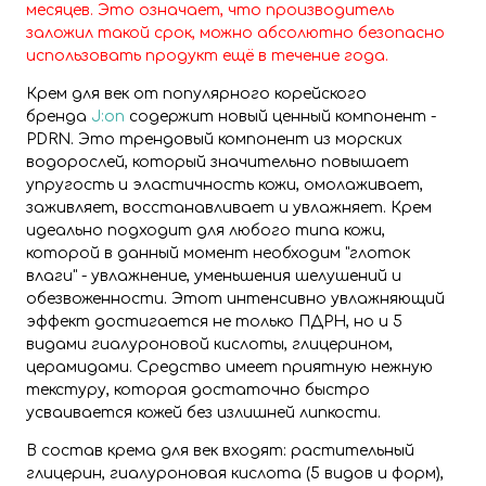
месяцев. Это означает, что производитель
заложил такой срок, можно абсолютно безопасно
использовать продукт ещё в течение года.
Крем для век от популярного корейского
бренда
J:on
содержит новый ценный компонент -
PDRN. Это трендовый компонент из морских
водорослей, который значительно повышает
упругость и эластичность кожи, омолаживает,
заживляет, восстанавливает и увлажняет. Крем
идеально подходит для любого типа кожи,
которой в данный момент необходим "глоток
влаги" - увлажнение, уменьшения шелушений и
обезвоженности. Этот интенсивно увлажняющий
эффект достигается не только ПДРН, но и 5
видами гиалуроновой кислоты, глицерином,
церамидами. Средство имеет приятную нежную
текстуру, которая достаточно быстро
усваивается кожей без излишней липкости.
В состав крема для век входят: растительный
глицерин, гиалуроновая кислота (5 видов и форм),