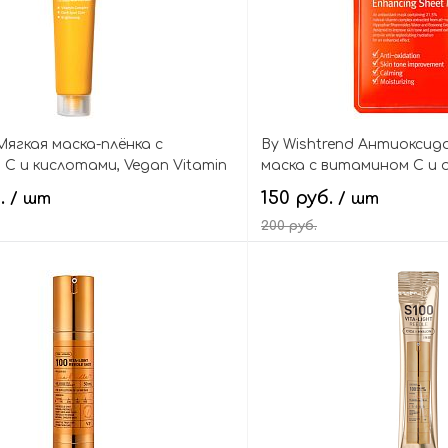
ягкая маска-плёнка с
By Wishtrend Антиокси
С и кислотами, Vegan Vitamin
маска с витамином С и 
rapping Mask
Natural Vitamin 21,5% En
б.
150 руб.
/ шт
/ шт
Mask
200 руб.
В корзину
В кор