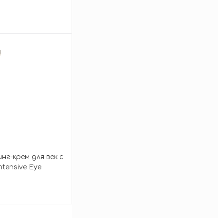
ye Serum
зину
г-крем для век с
tensive Eye