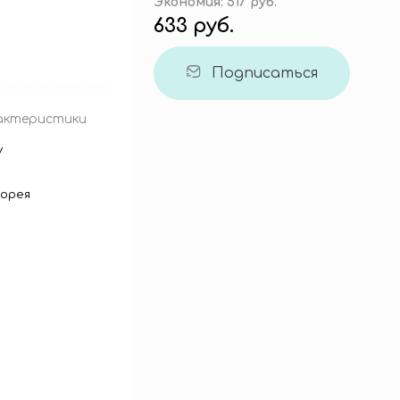
Экономия:
517 руб.
633 руб.
Подписаться
актеристики
y
орея