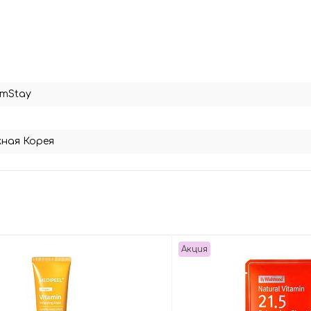
rmStay
ная Корея
Акция