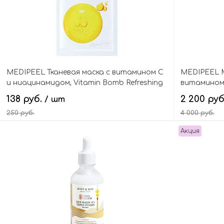
MEDIPEEL Тканевая маска с витамином C
MEDIPEEL М
и ниацинамидом, Vitamin Bomb Refreshing
витамином 
Mask
Collagen W
138 руб.
2 200 ру
/ шт
250 руб.
4 000 руб.
Акция
В корзину