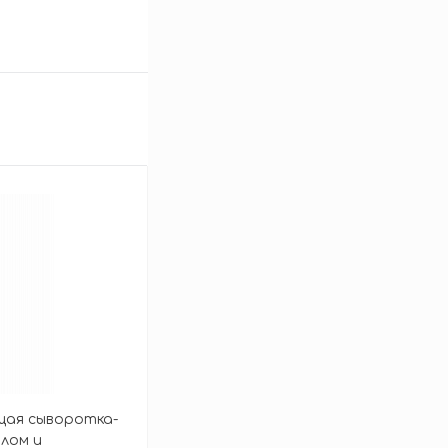
ая сыворотка-
олом и