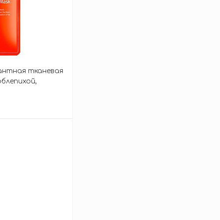
дантная тканевая
облепихой,
chancing Sheet
зину