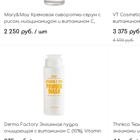
Mary&May Кремовая сыворотка-серум с
VT Cosmeti
рисом, ниацинамидом и витамином С,
витамином 
Vegan Rice Niacin 10% Triple Vitamin Serum
Vita-Light R
2 250 руб.
3 375 руб
/ шт
Seoul Edition
4 500 руб.
В корзину
Derma Factory Энзимная пудра
Thinkco Тка
очищающая с витамином С (10%), Vitamin
энзимами и
C 10% Powder Wash
Papain+Enz