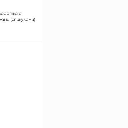
воротка с
ами (спикулами)
 Reedle Shot 100
зину