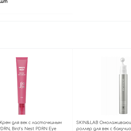
 шт
В корзину
 Крем для век с ласточкиным
SKIN&LAB Омолаживающ
DRN, Bird’s Nest PDRN Eye
роллер для век с бакучи