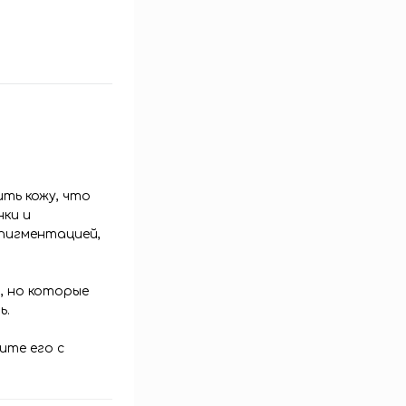
ть кожу, что
нки и
 пигментацией,
, но которые
ь.
ите его с