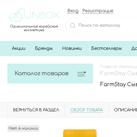
Вход
Регистрация
Оригинальная корейская
косметика
Акции
Бренды
Новинки
Бестселлеры
До
Главная страниц
Каталог товаров
FarmStay Сыв
FarmStay Сыв
ВЕРНУТЬСЯ В РАЗДЕЛ
ОБЗОР ТОВАРА
ОПИСАНИ
Нет в наличии