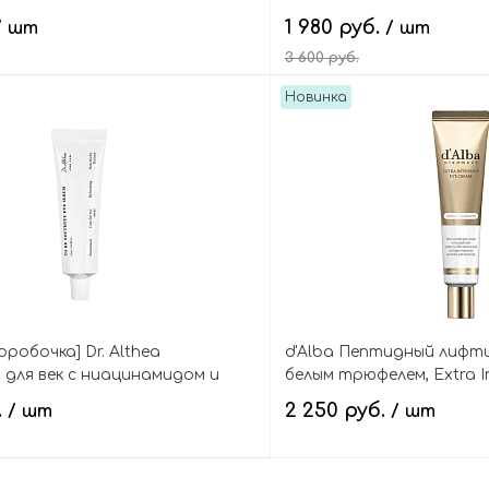
пептидами, Bakuchiol E
1 980 руб.
/ шт
/ шт
3 600 руб.
Новинка
В корзину
В кор
робочка] Dr. Althea
d'Alba Пептидный лифтин
для век с ниацинамидом и
белым трюфелем, Extra In
 To Be Youthful Eye Serum
Cream
.
2 250 руб.
/ шт
/ шт