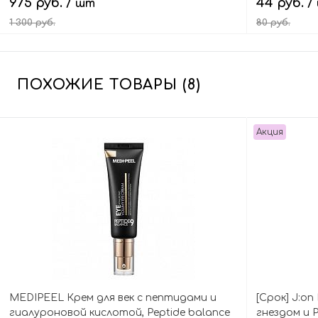
975 руб.
44 руб.
/ шт
/
1 300 руб.
80 руб.
В корзину
ПОХОЖИЕ ТОВАРЫ (8)
Акция
MEDIPEEL Крем для век с пептидами и
[Срок] J:on
гиалуроновой кислотой, Peptide balance
гнездом и P