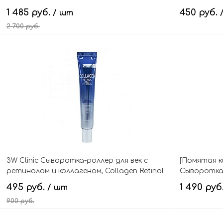
9 eye hyaluronic volumy eye cream
Cream
1 485 руб.
450 руб.
/ шт
2 700 руб.
В корзину
3W Clinic Сыворотка-роллер для век с
[Помятая ко
ретинолом и коллагеном, Collagen Retinol
Сыворотка 
Ball Eye Serum
гиалуроном,
495 руб.
1 490 руб
/ шт
900 руб.