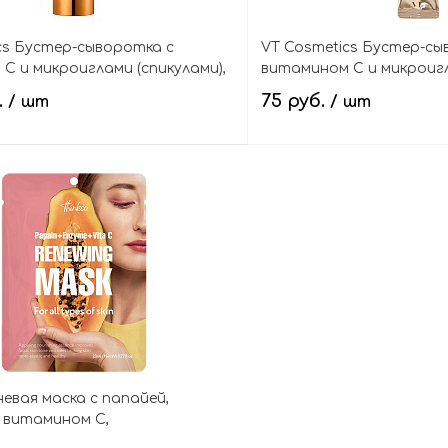
cs Бустер-сыворотка с
VT Cosmetics Бустер-сы
С и микроиглами (спикулами),
витамином С и микроигл
eedle Shot 100
(в мини-саше), Vita-Light
.
75 руб.
/ шт
/ шт
Mini
В корзину
В кор
невая маска с папайей,
 витамином С,
yme+Vita C Renewing Mask Pack