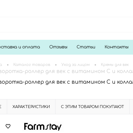
ставка и оплата
Отзывы
Статьи
Контакты
•
•
•
а
Каталог товаров
Уход за лицом
Кремы для век
оротка-роллер для век с витамином С и коллаге
оротка-роллер для век с витамином С и коллаге
Е
ХАРАКТЕРИСТИКИ
С ЭТИМ ТОВАРОМ ПОКУПАЮТ