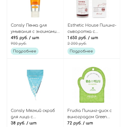
Consly Пенка для
Esthetic House Пилинг-
умывания с энзимами
сыворотка с
и папаином, Enzyme
495 руб.
/ шт
кислотами Toxheal red
1 650 руб.
/ шт
900 руб.
2 200 руб.
Cleansing Foam
glycol peeling serum
«Clean&Peeling»
Подробнее
Подробнее
Consly Мягкий скраб
Frudia Пилинг-диск с
для лица с
виноградом Green
гиалуроновой
38 руб.
/ шт
grape pore peeling big
72 руб.
/ шт