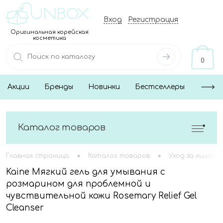
Вход
Регистрация
Оригинальная корейская
косметика
0
Акции
Бренды
Новинки
Бестселлеры
Каталог товаров
•
•
Главная страница
Каталог товаров
Уход за лицом
Kaine Мягкий гель для умывания с
розмарином для проблемной и
чувствительной кожи Rosemary Relief Gel
Cleanser