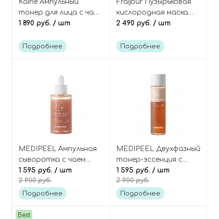
Kaine Ампульный
Fraijour Пузырьковая
тонер для лица с чаем
кислородная маска
комбуча Kombu
1 890 руб.
/ шт
для лица с травами
2 490 руб.
/ шт
Balancing Ampoule
Original herb
Toner
wormwood O2
Подробнее
Подробнее
Maskpack
MEDIPEEL Ампульная
MEDIPEEL Двухфазный
сыворотка с чаем
тонер-эссенция с
комбуча Hyal
1 595 руб.
/ шт
чаем комбуча Hyal
1 595 руб.
/ шт
2 900 руб.
2 900 руб.
Kombucha Tea-Tox
Kombucha Tea-Tox
Ampoule
Toner
Подробнее
Подробнее
Best