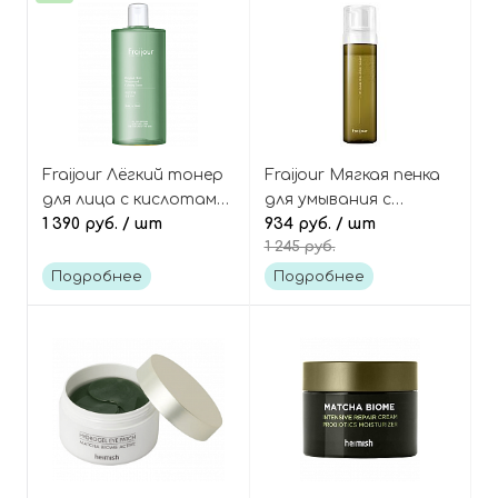
Fraijour Лёгкий тонер
Fraijour Мягкая пенка
для лица с кислотами
для умывания с
и травами, Original
1 390 руб.
/ шт
травами Original
934 руб.
/ шт
1 245 руб.
Herb Wormwood
artemisia bubble facial
Calming Toner
foam
Подробнее
Подробнее