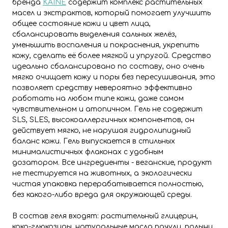
бренда
KAINE
содержит комплекс растительных
масел и экстрактов, который помогает улучшить
общее состояние кожи и цвет лица,
сбалансировать выделения сальных желёз,
уменьшить воспаления и покраснения, укрепить
кожу, сделать её более мягкой и упругой. Средство
идеально сбалансировано по составу, оно очень
мягко очищает кожу и поры без пересушивания, это
позволяет средству невероятно эффективно
работать на любом типе кожи, даже самом
чувствительном и атопичном. Гель не содержит
SLS, SLES, высокоаллергичных компонентов, он
действует мягко, не нарушая гидролипидный
баланс кожи. Гель выпускается в стильных
минималистичных флаконах с удобным
дозатором. Все ингредиенты - веганские, продукт
не тестируется на животных, а экологически
чистая упаковка перерабатывается полностью,
без какого-либо вреда для окружающей среды.
В состав геля входят: растительный глицерин,
коко-глюкозиды, натуральные масла пачули, полыни