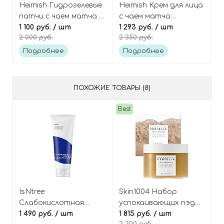
Heimish Гидрогелевые
Heimish Крем для лица
патчи с чаем матча и
с чаем матча
пробиотиками
1 100 руб.
/ шт
восстанавливающий
1 293 руб.
/ шт
2 000 руб.
2 350 руб.
Matcha Biome Active
Matcha Biome Intensive
Hydrogel Eye Patch
Repair Cream
Подробнее
Подробнее
ПОХОЖИЕ ТОВАРЫ (8)
Best
IsNtree
Skin1004 Набор
Слабокислотная
успокаивающих пэдов
увлажняющая пенка
1 490 руб.
/ шт
с мадагаскарской
1 815 руб.
/ шт