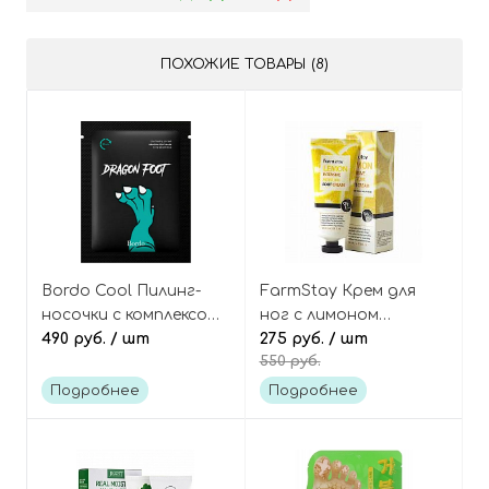
ПОХОЖИЕ ТОВАРЫ (8)
Bordo Cool Пилинг-
FarmStay Крем для
носочки с комплексом
ног с лимоном
кислот, 1 пара, Dragon
490 руб.
/ шт
увлажняющий Lemon
275 руб.
/ шт
550 руб.
Foot Peeling Mask
intensive moisture foot
cream
Подробнее
Подробнее