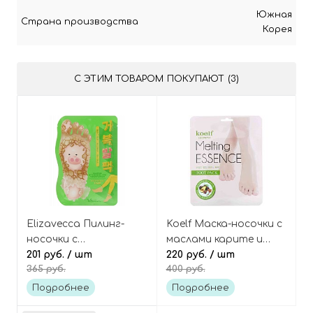
Южная
Страна производства
Корея
С ЭТИМ ТОВАРОМ ПОКУПАЮТ (3)
Elizavecca Пилинг-
Koelf Маска-носочки с
носочки с
маслами карите и
фруктовыми
201 руб.
/ шт
авокадо, Melting
220 руб.
/ шт
365 руб.
400 руб.
кислотами Witch piggy
essence foot pack
hell-pore turtle's foot
Подробнее
Подробнее
pack