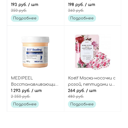
против шелушений и
193 руб.
/ шт
magic refreshing foot
198 руб.
/ шт
350 руб.
360 руб.
натоптышей, Med
cream
treat healing exfoliating
Подробнее
Подробнее
foot cream with
papaya enzymes
MEDIPEEL
Koelf Маска-носочки с
Восстанавливающий
розой, пептидами и
пилинг-крем для ног с
1 293 руб.
/ шт
коллагеном, 1 пара,
264 руб.
/ шт
2 350 руб.
480 руб.
мочевиной, EGF
Rose petal satin foot
Scaling Moisture Foot
mask
Подробнее
Подробнее
Cream