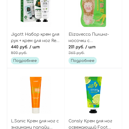
Jigott Набор крем для
Elizavecca Пилинг-
рук + крем для ног Real
носочки с
moisture hand & foot
440 руб.
/ шт
фруктовыми
201 руб.
/ шт
800 руб.
365 руб.
cream set
кислотами Witch piggy
hell-pore turtle's foot
Подробнее
Подробнее
pack
L.Sanic Крем для ног с
Consly Крем для ног
энзимами папайи
освежающий Foot