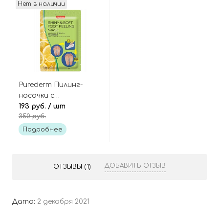
Нет в наличии
Purederm Пилинг-
носочки с
фруктовыми
193 руб.
/ шт
350 руб.
кислотами Shiny &
soft foot peeling mask
Подробнее
ДОБАВИТЬ ОТЗЫВ
ОТЗЫВЫ (1)
Дата:
2 декабря 2021