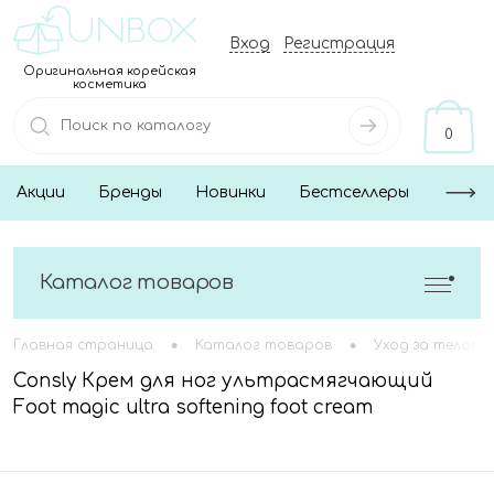
Вход
Регистрация
Оригинальная корейская
косметика
0
Акции
Бренды
Новинки
Бестселлеры
Каталог товаров
•
•
Главная страница
Каталог товаров
Уход за телом
Consly Крем для ног ультрасмягчающий
Foot magic ultra softening foot cream