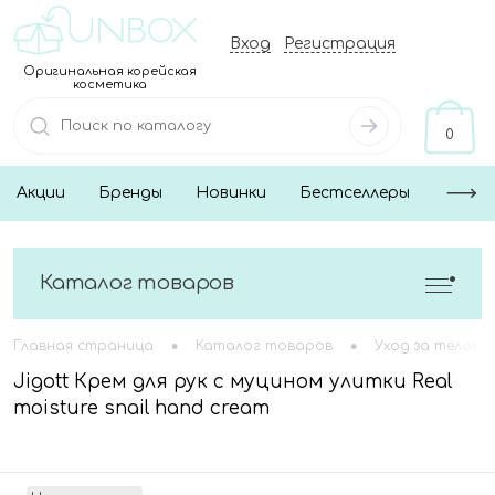
Вход
Регистрация
Оригинальная корейская
косметика
0
Акции
Бренды
Новинки
Бестселлеры
Каталог товаров
•
•
Главная страница
Каталог товаров
Уход за телом
Jigott Крем для рук с муцином улитки Real
moisture snail hand cream