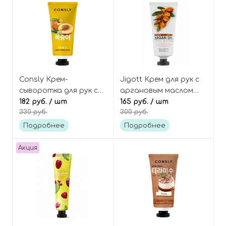
Consly Крем-
Jigott Крем для рук с
сыворотка для рук с
аргановым маслом
экстрактом персика
182 руб.
/ шт
Real moisture argan oil
165 руб.
/ шт
330 руб.
300 руб.
Hand essence cream
hand cream
peach
Подробнее
Подробнее
Акция