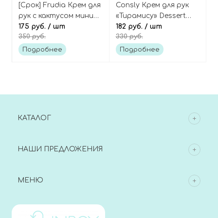
[Срок] Frudia Крем для
Consly Крем для рук
рук с кактусом мини
«Тирамису» Dessert
My orchard cactus
175 руб.
/ шт
time tiramisu hand
182 руб.
/ шт
350 руб.
330 руб.
hand cream mini
cream
Подробнее
Подробнее
КАТАЛОГ
НАШИ ПРЕДЛОЖЕНИЯ
МЕНЮ