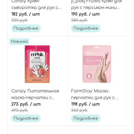
Consly Крем-
[Срок] Frudia Крем для
сыворотка для рук с
рук с персиком мини
маслом карите (ши)
182 руб.
/ шт
My orchard peach
190 руб.
/ шт
330 руб.
380 руб.
Hand essence cream
hand cream mini
shea butter
Подробнее
Подробнее
Новинка
Consly Питательная
FarmStay Маска-
маска-перчатки с
перчатки для рук с
персиком и
273 руб.
/ шт
гиалуроновой
198 руб.
/ шт
495 руб.
360 руб.
парафином, Silky
кислотой и мёдом,
Wonder Peach and
Essential Hand Mask
Подробнее
Подробнее
Paraffin Moisturizing
Hand Mask